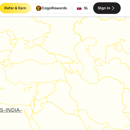
Refer & Earn
CogoRewards
SL
Sign In
S-INDIA-