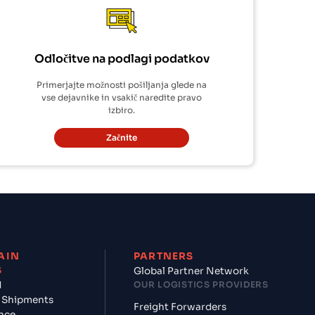
Odločitve na podlagi podatkov
Primerjajte možnosti pošiljanja glede na
vse dejavnike in vsakič naredite pravo
izbiro.
Začnite
AIN
PARTNERS
S
Global Partner Network
d
OUR LOGISTICS PROVIDERS
 Shipments
Freight Forwarders
nce