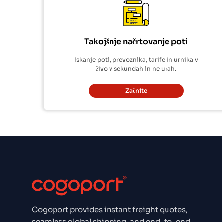
Takojšnje načrtovanje poti
Iskanje poti, prevoznika, tarife in urnika v
živo v sekundah in ne urah.
Začnite
Cogoport provides instant freight quotes,
seamless global shipping, and end-to-end