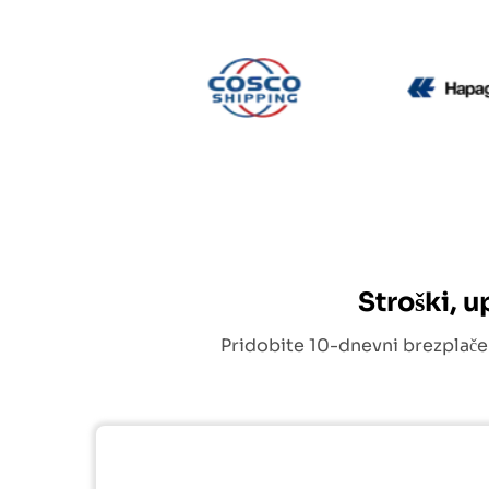
CMA CGM
Cosco
Stroški, 
Pridobite 10-dnevni brezplače