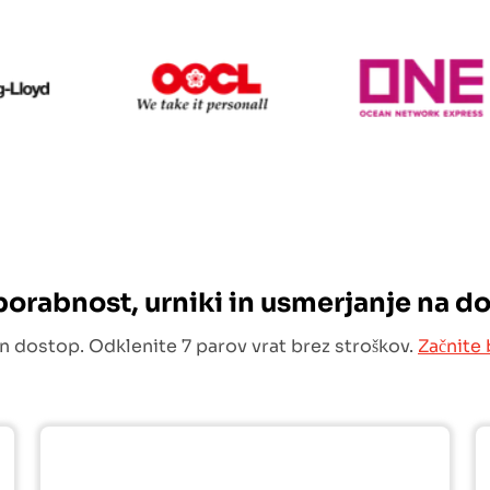
Hapag Lloyd
OOCL
uporabnost, urniki in usmerjanje na d
n dostop. Odklenite 7 parov vrat brez stroškov.
Začnite 