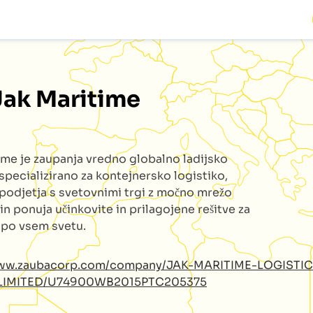
Jak Maritime
time
je zaupanja vredno globalno ladijsko
specializirano za kontejnersko logistiko,
podjetja s svetovnimi trgi z močno mrežo
 in ponuja učinkovite in prilagojene rešitve za
e po vsem svetu.
www.zaubacorp.com/company/JAK-MARITIME-LOGISTIC
-LIMITED/U74900WB2015PTC205375