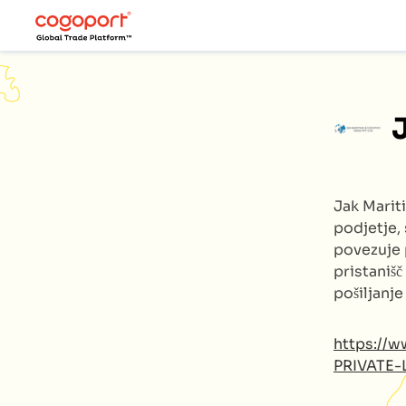
Jak Mari
podjetje, 
povezuje 
pristanišč
pošiljanj
https://
PRIVATE