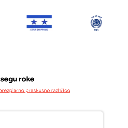
ONE Line
Star Shipping
SCI
osegu roke
brezplačno preskusno različico