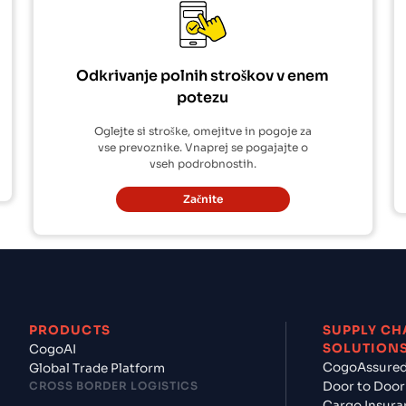
Odkrivanje polnih stroškov v enem
potezu
Oglejte si stroške, omejitve in pogoje za
vse prevoznike. Vnaprej se pogajajte o
vseh podrobnostih.
Začnite
PRODUCTS
SUPPLY CH
SOLUTION
CogoAI
CogoAssure
Global Trade Platform
CROSS BORDER LOGISTICS
Door to Door
Cargo Insura