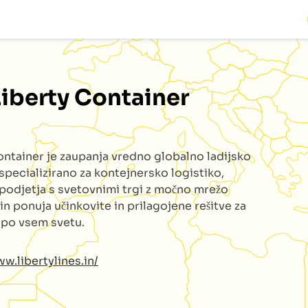
Liberty Container
ontainer
je zaupanja vredno globalno ladijsko
specializirano za kontejnersko logistiko,
podjetja s svetovnimi trgi z močno mrežo
 in ponuja učinkovite in prilagojene rešitve za
e po vsem svetu.
w.libertylines.in/