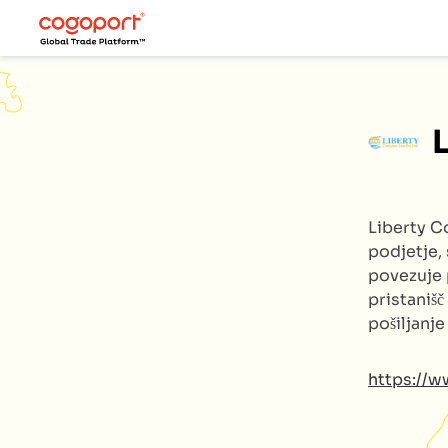
Liberty C
podjetje, 
povezuje 
pristanišč
pošiljanj
https://ww