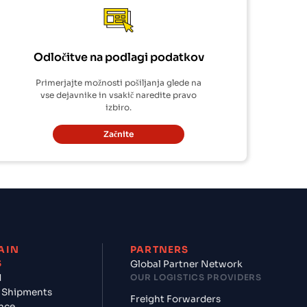
Odločitve na podlagi podatkov
Primerjajte možnosti pošiljanja glede na
vse dejavnike in vsakič naredite pravo
izbiro.
Začnite
AIN
PARTNERS
S
Global Partner Network
d
OUR LOGISTICS PROVIDERS
 Shipments
Freight Forwarders
nce