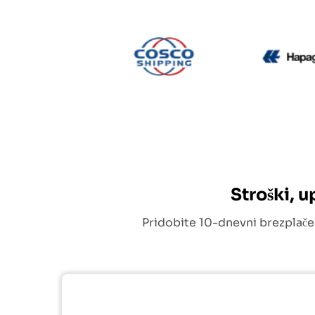
CMA CGM
Cosco
Stroški, 
Pridobite 10-dnevni brezplače