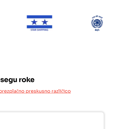
ONE Line
Star Shipping
SCI
osegu roke
brezplačno preskusno različico