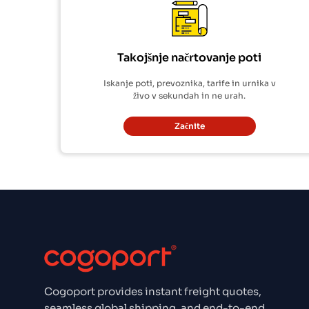
Takojšnje načrtovanje poti
Iskanje poti, prevoznika, tarife in urnika v
živo v sekundah in ne urah.
Začnite
Cogoport provides instant freight quotes,
seamless global shipping, and end-to-end