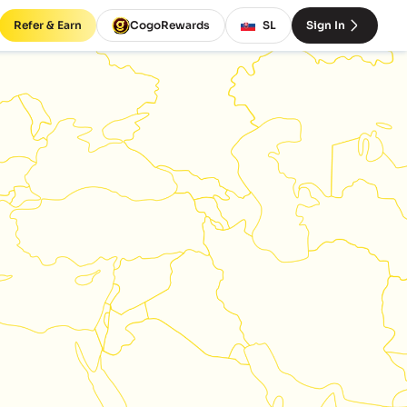
Refer & Earn
CogoRewards
SL
Sign In