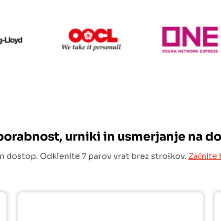
Hapag Lloyd
OOCL
uporabnost, urniki in usmerjanje na d
n dostop. Odklenite 7 parov vrat brez stroškov.
Začnite 