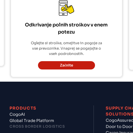
Odkrivanje polnih stroškov v enem
potezu
Oglejte si stroške, omejitve in pogoje za
vse prevoznike. Vnaprej se pogajajte o
vseh podrobnostih.
Začnite
PRODUCTS
SUPPLY CH
SOLUTION
CogoAI
CogoAssure
Global Trade Platform
CROSS BORDER LOGISTICS
Door to Door
Cargo Insura