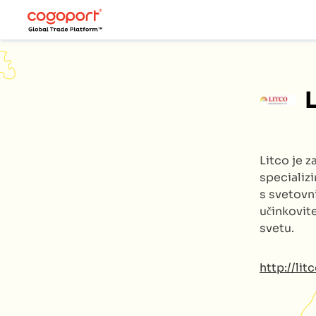
Litco
je z
specializ
s svetovn
učinkovite
svetu.
http://lit