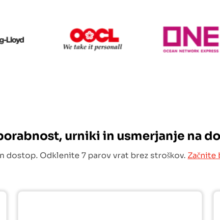
Hapag Lloyd
OOCL
uporabnost, urniki in usmerjanje na d
n dostop. Odklenite 7 parov vrat brez stroškov.
Začnite 