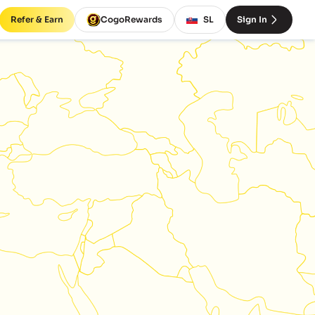
Refer & Earn
CogoRewards
SL
Sign In