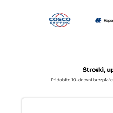
CMA CGM
Cosco
Stroški, 
Pridobite 10-dnevni brezplače