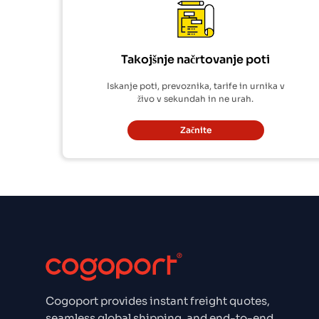
Takojšnje načrtovanje poti
Iskanje poti, prevoznika, tarife in urnika v
živo v sekundah in ne urah.
Začnite
Cogoport provides instant freight quotes,
seamless global shipping, and end-to-end