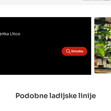
jnika Litco
Skladba
Podobne ladijske linije