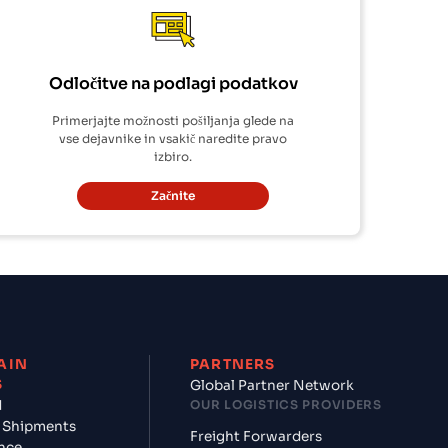
Odločitve na podlagi podatkov
Primerjajte možnosti pošiljanja glede na
vse dejavnike in vsakič naredite pravo
izbiro.
Začnite
AIN
PARTNERS
S
Global Partner Network
d
OUR LOGISTICS PROVIDERS
 Shipments
Freight Forwarders
nce