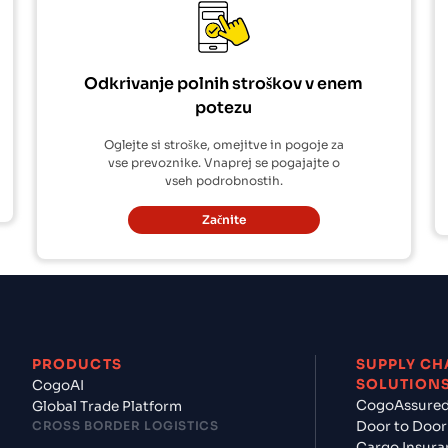
Odkrivanje polnih stroškov v enem
potezu
Oglejte si stroške, omejitve in pogoje za
vse prevoznike. Vnaprej se pogajajte o
vseh podrobnostih.
Začnite
PRODUCTS
SUPPLY CH
SOLUTION
CogoAI
CogoAssure
Global Trade Platform
CROSS BORDER LOGISTICS
Door to Door
Cargo Insura