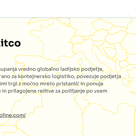
Litco
aupanja vredno globalno ladijsko podjetje,
irano za kontejnersko logistiko, povezuje podjetja
imi trgi z močno mrežo pristanišč in ponuja
 in prilagojene rešitve za pošiljanje po vsem
coline.com/