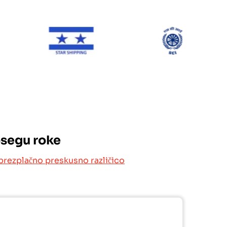
ONE Line
Star Shipping
SCI
osegu roke
brezplačno preskusno različico