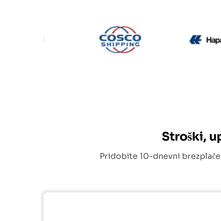
CMA CGM
Cosco
Stroški, 
Pridobite 10-dnevni brezplače