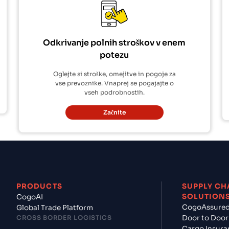
Odkrivanje polnih stroškov v enem
potezu
Oglejte si stroške, omejitve in pogoje za
vse prevoznike. Vnaprej se pogajajte o
vseh podrobnostih.
Začnite
PRODUCTS
SUPPLY CH
SOLUTION
CogoAI
CogoAssure
Global Trade Platform
CROSS BORDER LOGISTICS
Door to Door
Cargo Insura