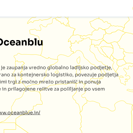
Oceanblu
u
je zaupanja vredno globalno ladijsko podjetje,
irano za kontejnersko logistiko, povezuje podjetja
imi trgi z močno mrežo pristanišč in ponuja
 in prilagojene rešitve za pošiljanje po vsem
ww.oceanblue.in/