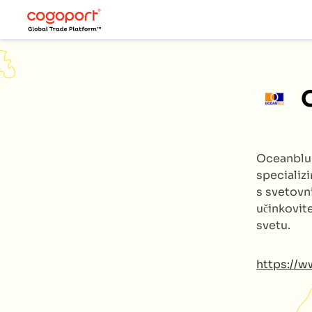
Oceanbl
specializ
s svetovn
učinkovite
svetu.
https://w