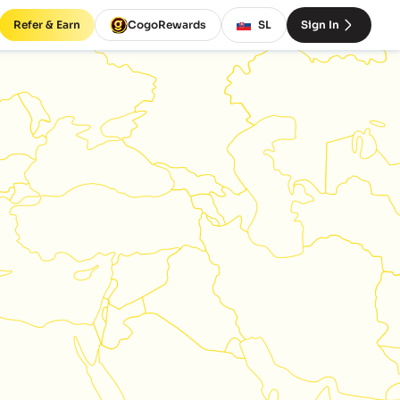
Refer & Earn
CogoRewards
SL
Sign In