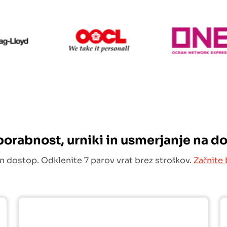
Hapag Lloyd
OOCL
uporabnost, urniki in usmerjanje na d
n dostop. Odklenite 7 parov vrat brez stroškov.
Začnite 