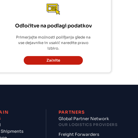
Odločitve na podlagi podatkov
Primerjajte možnosti pošiljanja glede na
vse dejavnike in vsakič naredite pravo
izbiro.
Začnite
AIN
PARTNERS
S
Global Partner Network
d
OUR LOGISTICS PROVIDERS
 Shipments
Freight Forwarders
nce