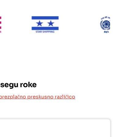
ONE Line
Star Shipping
SCI
osegu roke
brezplačno preskusno različico