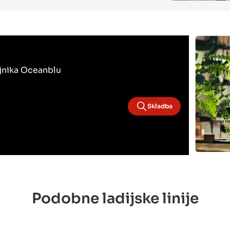
bojnika Oceanblu
Skladba
Podobne ladijske linije