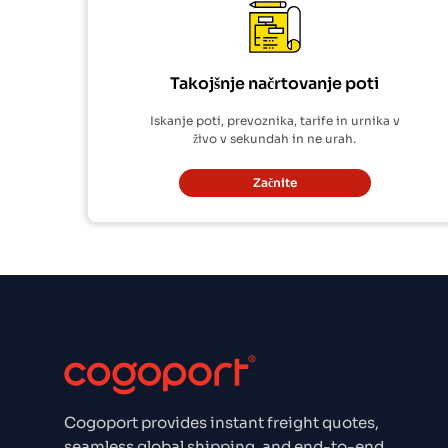
Takojšnje načrtovanje poti
Iskanje poti, prevoznika, tarife in urnika v
živo v sekundah in ne urah.
Začnite
Cogoport provides instant freight quotes,
seamless global shipping, and end-to-end