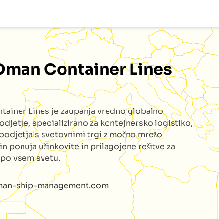
Oman Container Lines
tainer Lines
je zaupanja vredno globalno
odjetje, specializirano za kontejnersko logistiko,
podjetja s svetovnimi trgi z močno mrežo
 in ponuja učinkovite in prilagojene rešitve za
e po vsem svetu.
oman-ship-management.com