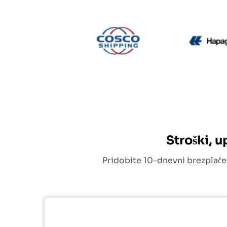
CMA CGM
Cosco
Stroški, 
Pridobite 10-dnevni brezplače