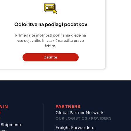
Odločitve na podlagi podatkov
Primerjajte možnosti pošiljanja glede na
vse dejavnike in vsakič naredite pravo
izbiro.
Začnite
AIN
PARTNERS
S
Global Partner Network
d
OUR LOGISTICS PROVIDERS
 Shipments
Freight Forwarders
nce