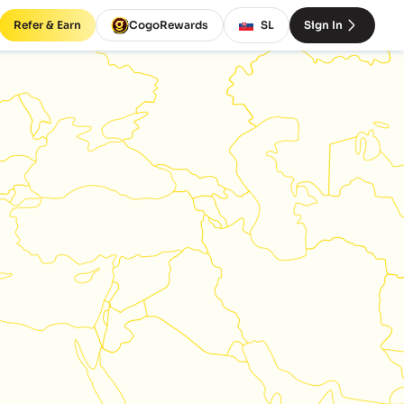
Refer & Earn
CogoRewards
SL
Sign In