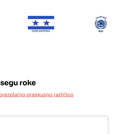
ONE Line
Star Shipping
SCI
osegu roke
brezplačno preskusno različico