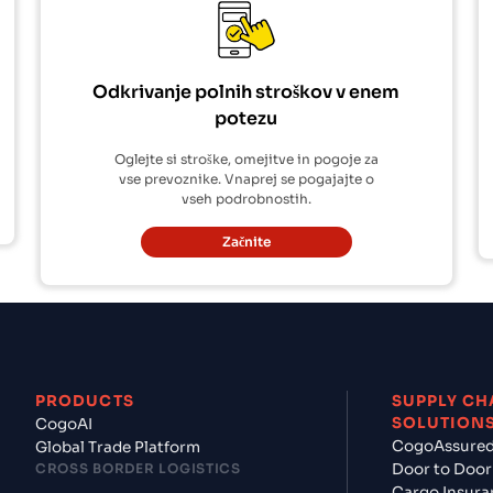
Odkrivanje polnih stroškov v enem
potezu
Oglejte si stroške, omejitve in pogoje za
vse prevoznike. Vnaprej se pogajajte o
vseh podrobnostih.
Začnite
PRODUCTS
SUPPLY CH
SOLUTION
CogoAI
CogoAssure
Global Trade Platform
CROSS BORDER LOGISTICS
Door to Door
Cargo Insura