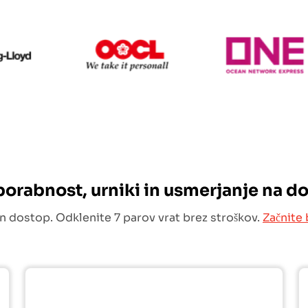
Hapag Lloyd
OOCL
uporabnost, urniki in usmerjanje na d
n dostop. Odklenite 7 parov vrat brez stroškov.
Začnite 