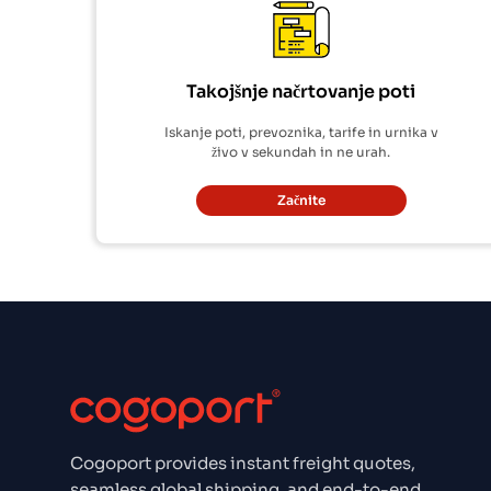
Takojšnje načrtovanje poti
Iskanje poti, prevoznika, tarife in urnika v
živo v sekundah in ne urah.
Začnite
Cogoport provides instant freight quotes,
seamless global shipping, and end-to-end