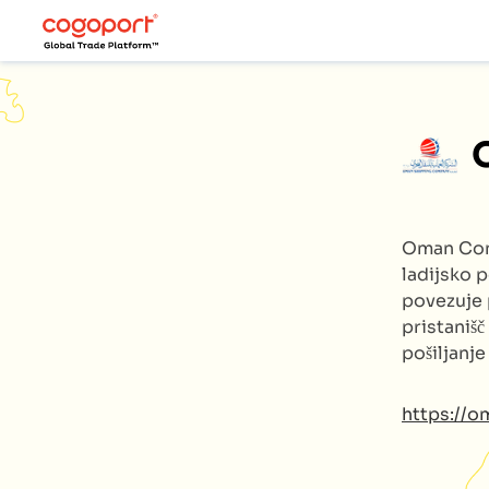
Oman Con
ladijsko p
povezuje 
pristanišč
pošiljanj
https://