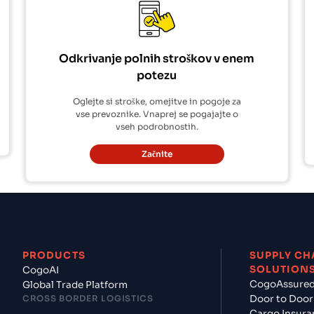
Odkrivanje polnih stroškov v enem
potezu
Oglejte si stroške, omejitve in pogoje za
vse prevoznike. Vnaprej se pogajajte o
vseh podrobnostih.
Začnite
PRODUCTS
SUPPLY CH
SOLUTION
CogoAI
CogoAssure
Global Trade Platform
CROSS BORDER LOGISTICS
Door to Door
Cargo Insura