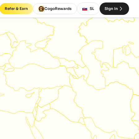
Refer & Earn
CogoRewards
SL
Sign In