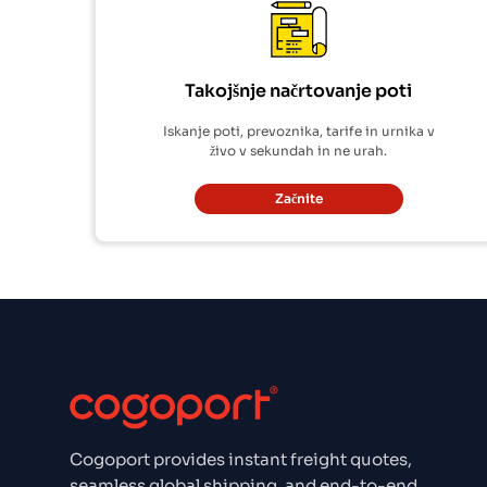
Takojšnje načrtovanje poti
Iskanje poti, prevoznika, tarife in urnika v
živo v sekundah in ne urah.
Začnite
Cogoport provides instant freight quotes,
seamless global shipping, and end-to-end