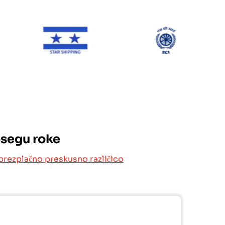
NE Line
Star Shipping
SCI
osegu roke
brezplačno preskusno različico