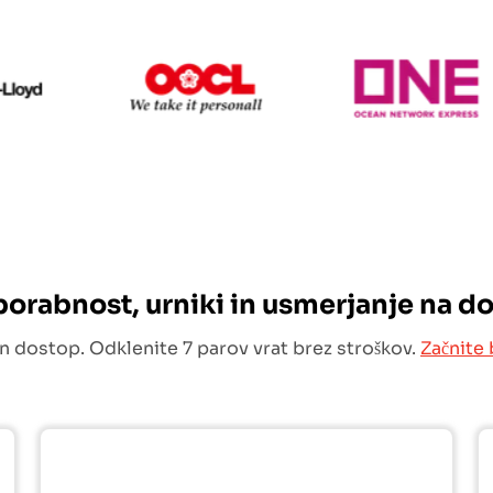
Hapag Lloyd
OOCL
O
uporabnost, urniki in usmerjanje na d
n dostop. Odklenite 7 parov vrat brez stroškov.
Začnite 