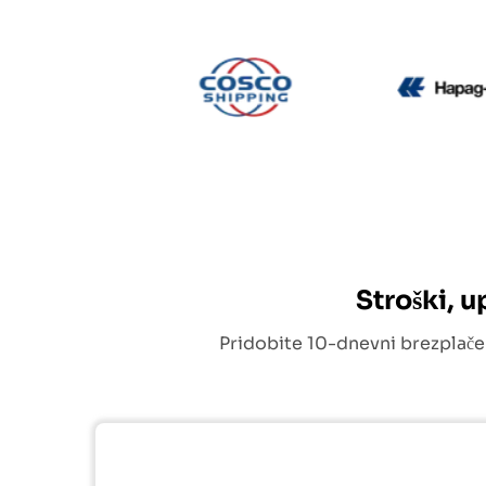
CMA CGM
Cosco
Stroški, 
Pridobite 10-dnevni brezplače