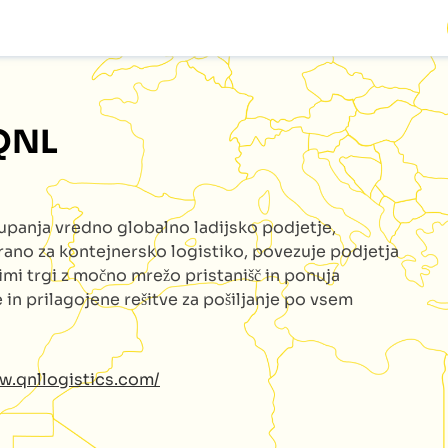
QNL
aupanja vredno globalno ladijsko podjetje,
irano za kontejnersko logistiko, povezuje podjetja
imi trgi z močno mrežo pristanišč in ponuja
 in prilagojene rešitve za pošiljanje po vsem
w.qnllogistics.com/