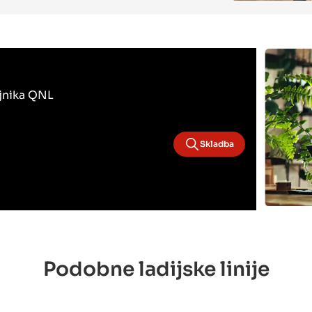
ojnika QNL
Skladba
Podobne ladijske linije