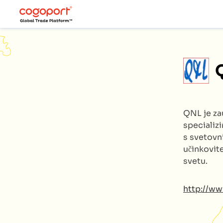
QNL
je z
specializ
s svetovn
učinkovite
svetu.
http://ww