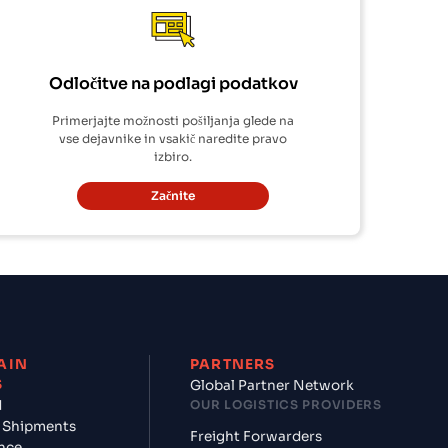
Odločitve na podlagi podatkov
Primerjajte možnosti pošiljanja glede na
vse dejavnike in vsakič naredite pravo
izbiro.
Začnite
AIN
PARTNERS
S
Global Partner Network
d
OUR LOGISTICS PROVIDERS
 Shipments
Freight Forwarders
nce