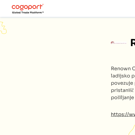
Renown C
ladijsko p
povezuje 
pristanišč
pošiljanj
https://