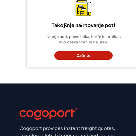
Takojšnje načrtovanje poti
Iskanje poti, prevoznika, tarife in urnika v
živo v sekundah in ne urah.
Začnite
Cogoport provides instant freight quotes,
seamless global shipping, and end-to-end