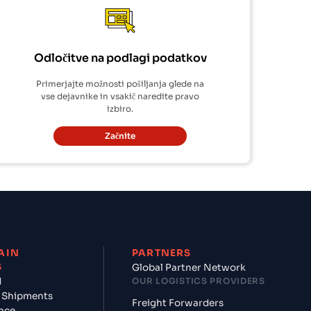
Odločitve na podlagi podatkov
Primerjajte možnosti pošiljanja glede na
vse dejavnike in vsakič naredite pravo
izbiro.
Začnite
AIN
PARTNERS
S
Global Partner Network
d
OUR LOGISTICS PROVIDERS
 Shipments
Freight Forwarders
nce