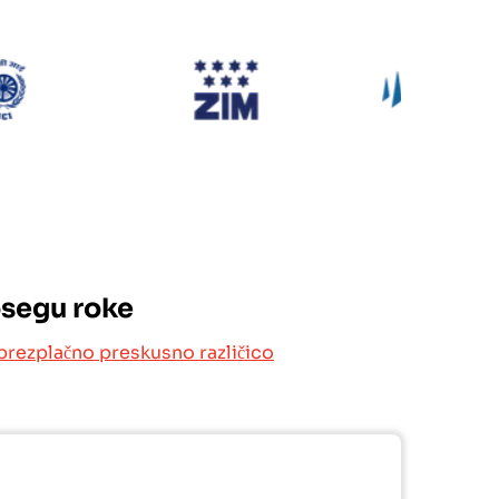
SCI
Zim
osegu roke
brezplačno preskusno različico