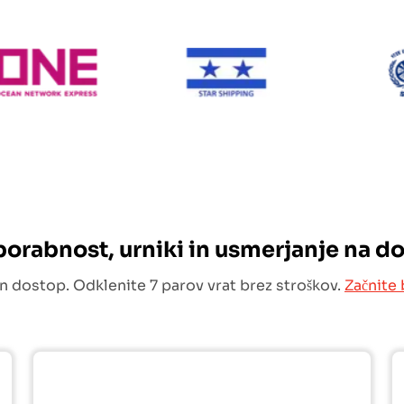
ONE Line
Star Shipping
uporabnost, urniki in usmerjanje na d
n dostop. Odklenite 7 parov vrat brez stroškov.
Začnite 