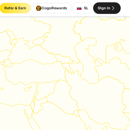
Refer & Earn
CogoRewards
SL
Sign In