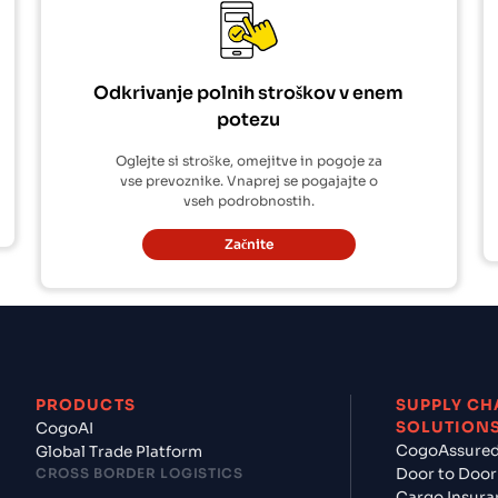
Odkrivanje polnih stroškov v enem
potezu
Oglejte si stroške, omejitve in pogoje za
vse prevoznike. Vnaprej se pogajajte o
vseh podrobnostih.
Začnite
PRODUCTS
SUPPLY CH
SOLUTION
CogoAI
CogoAssure
Global Trade Platform
CROSS BORDER LOGISTICS
Door to Door
Cargo Insura