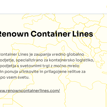
Renown Container Lines
ontainer Lines
je zaupanja vredno globalno
odjetje, specializirano za kontejnersko logistiko,
podjetja s svetovnimi trgi z močno mrežo
 in ponuja učinkovite in prilagojene rešitve za
e po vsem svetu.
www.renowncontainerlines.com/