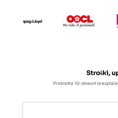
Hapag Lloyd
OOCL
Stroški, 
Pridobite 10-dnevni brezplače