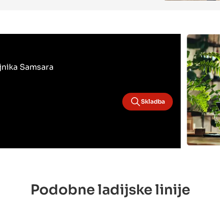
ojnika Samsara
Skladba
Podobne ladijske linije