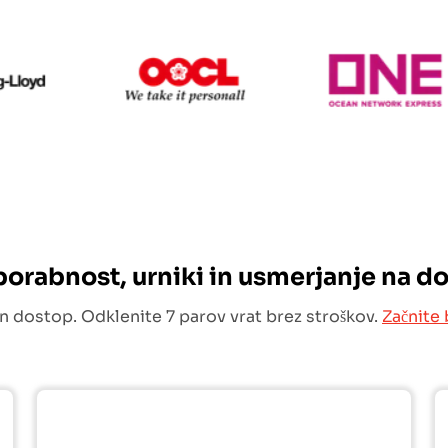
Hapag Lloyd
OOCL
O
uporabnost, urniki in usmerjanje na d
n dostop. Odklenite 7 parov vrat brez stroškov.
Začnite 