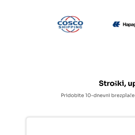
CMA CGM
Cosco
Stroški, 
Pridobite 10-dnevni brezplače