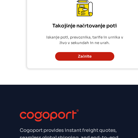
Takojšnje načrtovanje poti
Iskanje poti, prevoznika, tarife in urnika v
živo v sekundah in ne urah.
Začnite
Cogoport provides instant freight quotes,
seamless global shipping, and end-to-end