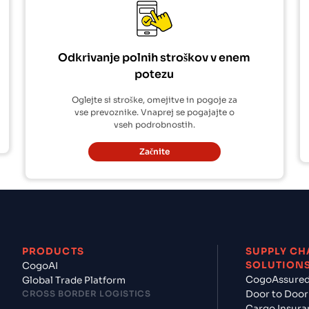
Odkrivanje polnih stroškov v enem
potezu
Oglejte si stroške, omejitve in pogoje za
vse prevoznike. Vnaprej se pogajajte o
vseh podrobnostih.
Začnite
PRODUCTS
SUPPLY CH
SOLUTION
CogoAI
CogoAssure
Global Trade Platform
CROSS BORDER LOGISTICS
Door to Door
Cargo Insura