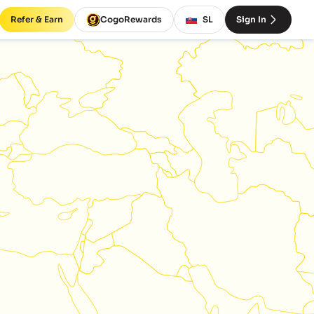
Refer & Earn
CogoRewards
SL
Sign In