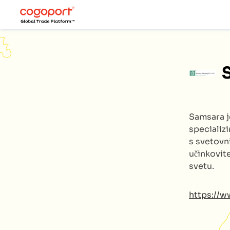
Samsara
specializ
s svetovn
učinkovite
svetu.
https://