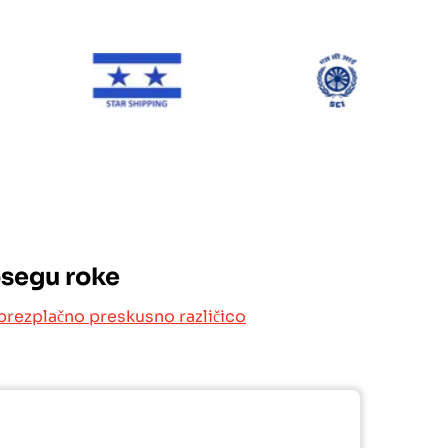
NE Line
Star Shipping
SCI
osegu roke
brezplačno preskusno različico