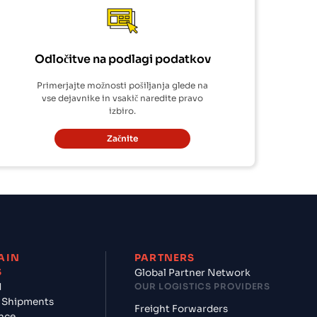
Odločitve na podlagi podatkov
Primerjajte možnosti pošiljanja glede na
vse dejavnike in vsakič naredite pravo
izbiro.
Začnite
AIN
PARTNERS
S
Global Partner Network
d
OUR LOGISTICS PROVIDERS
 Shipments
Freight Forwarders
nce