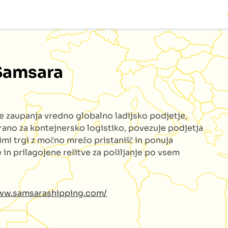
Samsara
je zaupanja vredno globalno ladijsko podjetje,
irano za kontejnersko logistiko, povezuje podjetja
imi trgi z močno mrežo pristanišč in ponuja
 in prilagojene rešitve za pošiljanje po vsem
www.samsarashipping.com/