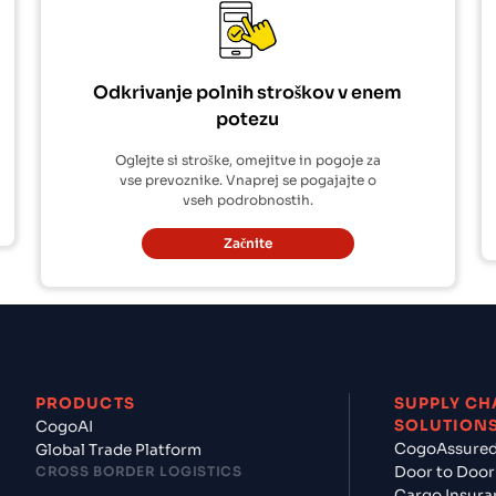
Odkrivanje polnih stroškov v enem
potezu
Oglejte si stroške, omejitve in pogoje za
vse prevoznike. Vnaprej se pogajajte o
vseh podrobnostih.
Začnite
PRODUCTS
SUPPLY CH
SOLUTION
CogoAI
CogoAssure
Global Trade Platform
CROSS BORDER LOGISTICS
Door to Door
Cargo Insura