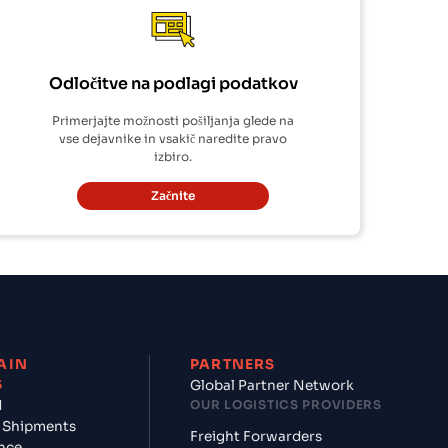
Odločitve na podlagi podatkov
Primerjajte možnosti pošiljanja glede na
vse dejavnike in vsakič naredite pravo
izbiro.
Začnite
AIN
PARTNERS
S
Global Partner Network
d
OUR LOGISTICS PROVIDERS
 Shipments
Freight Forwarders
nce