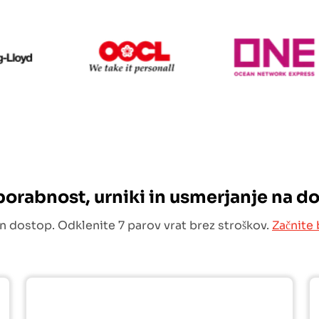
Hapag Lloyd
OOCL
uporabnost, urniki in usmerjanje na d
n dostop. Odklenite 7 parov vrat brez stroškov.
Začnite 