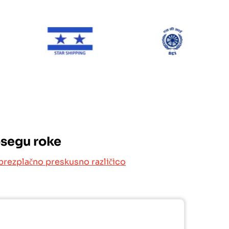
ONE Line
Star Shipping
SCI
osegu roke
brezplačno preskusno različico