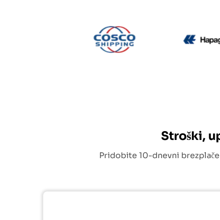
CMA CGM
Cosco
Stroški, 
Pridobite 10-dnevni brezplače