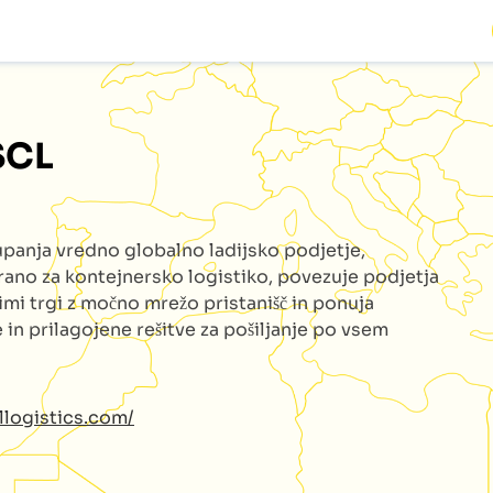
SCL
upanja vredno globalno ladijsko podjetje,
irano za kontejnersko logistiko, povezuje podjetja
imi trgi z močno mrežo pristanišč in ponuja
 in prilagojene rešitve za pošiljanje po vsem
cllogistics.com/