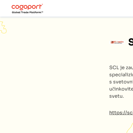
SCL
je za
specializ
s svetovn
učinkovite
svetu.
https://s