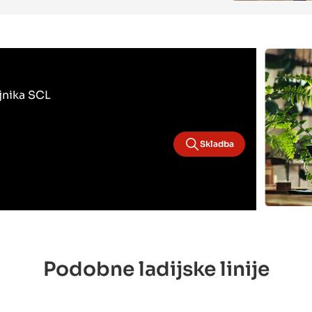
ojnika SCL
Skladba
Podobne ladijske linije