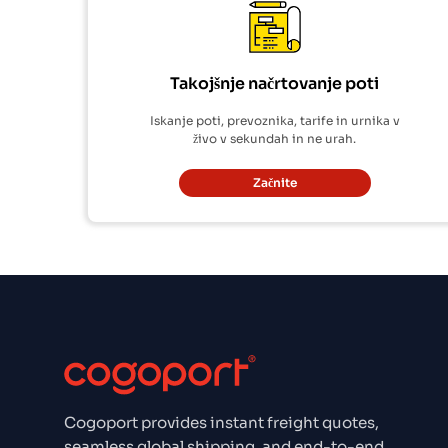
Takojšnje načrtovanje poti
Iskanje poti, prevoznika, tarife in urnika v
živo v sekundah in ne urah.
Začnite
Cogoport provides instant freight quotes,
seamless global shipping, and end-to-end