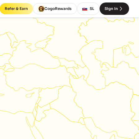
Refer & Earn
CogoRewards
SL
Sign In