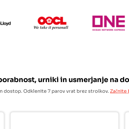
Hapag Lloyd
OOCL
O
uporabnost, urniki in usmerjanje na d
n dostop. Odklenite 7 parov vrat brez stroškov.
Začnite 