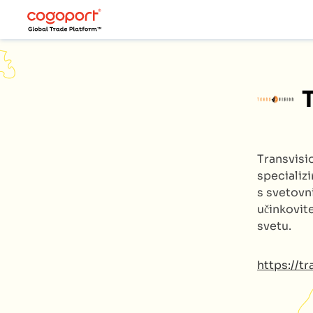
Transvis
specializ
s svetovn
učinkovite
svetu.
https://t