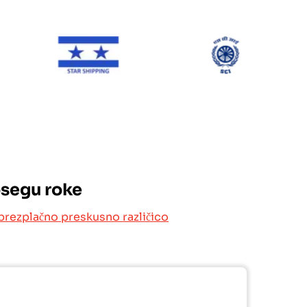
NE Line
Star Shipping
SCI
osegu roke
brezplačno preskusno različico