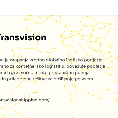
Transvision
ion
je zaupanja vredno globalno ladijsko podjetje,
irano za kontejnersko logistiko, povezuje podjetja
imi trgi z močno mrežo pristanišč in ponuja
 in prilagojene rešitve za pošiljanje po vsem
ransvisionshipping.com/