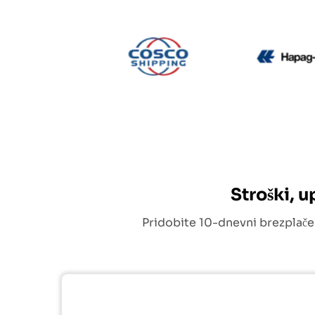
CMA CGM
Cosco
Stroški, 
Pridobite 10-dnevni brezplače