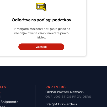
Odločitve na podlagi podatkov
Primerjajte možnosti pošiljanja glede na
vse dejavnike in vsakič naredite pravo
izbiro.
Začnite
AIN
PARTNERS
S
Global Partner Network
d
OUR LOGISTICS PROVIDERS
 Shipments
Freight Forwarders
nce