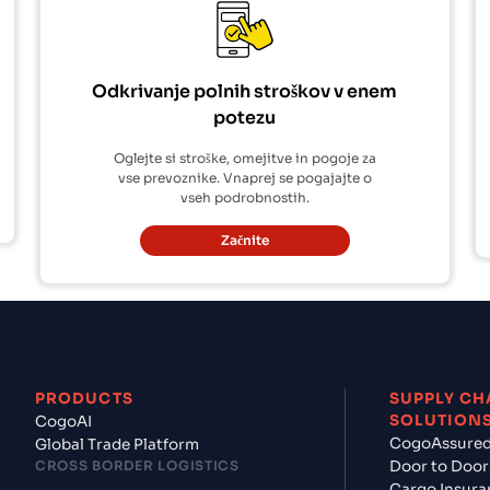
Odkrivanje polnih stroškov v enem
potezu
Oglejte si stroške, omejitve in pogoje za
vse prevoznike. Vnaprej se pogajajte o
vseh podrobnostih.
Začnite
PRODUCTS
SUPPLY CH
SOLUTION
CogoAI
CogoAssure
Global Trade Platform
CROSS BORDER LOGISTICS
Door to Door
Cargo Insura