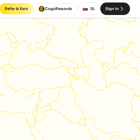
Refer & Earn
CogoRewards
SL
Sign In