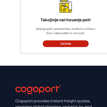
Takojšnje načrtovanje poti
Iskanje poti, prevoznika, tarife in urnika v
živo v sekundah in ne urah.
Začnite
Cogoport provides instant freight quotes,
seamless global shipping, and end-to-end