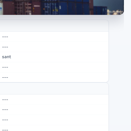
---
---
sant
---
---
---
---
---
---