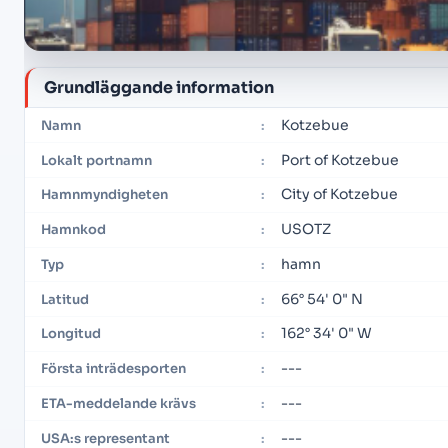
Grundläggande information
Kotzebue
Namn
:
Port of Kotzebue
Lokalt portnamn
:
City of Kotzebue
Hamnmyndigheten
:
USOTZ
Hamnkod
:
hamn
Typ
:
66° 54' 0" N
Latitud
:
162° 34' 0" W
Longitud
:
---
Första inträdesporten
:
---
ETA-meddelande krävs
:
---
USA:s representant
: