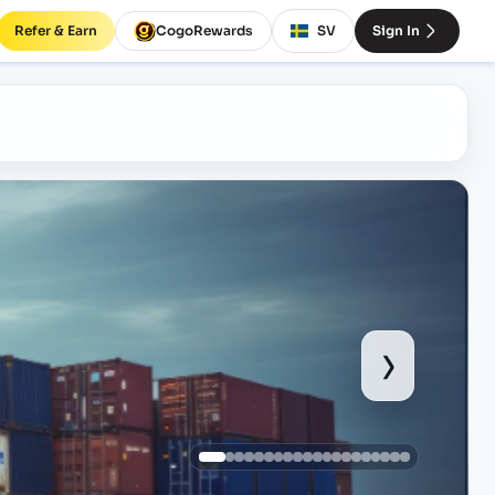
Refer & Earn
CogoRewards
SV
Sign In
›