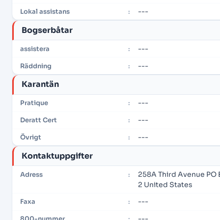
---
Lokal assistans
:
Bogserbåtar
---
assistera
:
---
Räddning
:
Karantän
---
Pratique
:
---
Deratt Cert
:
---
Övrigt
:
Kontaktuppgifter
258A Third Avenue PO 
Adress
:
2 United States
---
Faxa
:
---
800-nummer
: