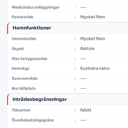
---
Medicinska anläggningar
:
Mycket liten
Portstorlek
:
Hamnfunktioner
Mycket liten
Hamnstorlek
:
Rättvis
Skydd
:
---
Max fartygsstorlek
:
Kustnära natur
Hamntyp
:
---
Svarvområde
:
---
Bra hållplats
:
Inträdesbegränsningar
falskt
Tidvatten
:
---
Överbelastningsgräns
: