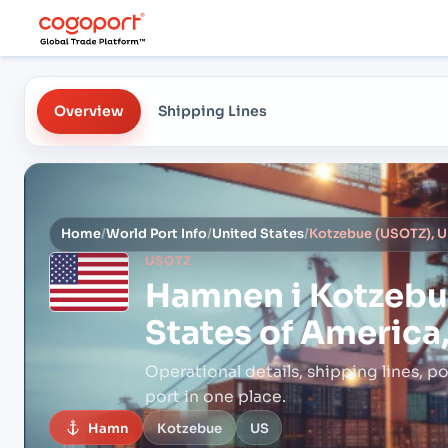
Overview
Shipping Lines
Home
/
World Port Info
/
United States
/
Kotzebue (USOTZ), Un
USOTZ
Hamnen i
Kotzebu
States of America,
Operational details, shipping lines, po
port in one place.
Hamn
Kotzebue
US