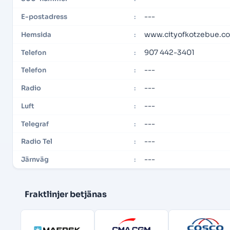
---
E-postadress
:
www.cityofkotzebue.c
Hemsida
:
907 442-3401
Telefon
:
---
Telefon
:
---
Radio
:
---
Luft
:
---
Telegraf
:
---
Radio Tel
:
---
Järnväg
:
Fraktlinjer betjänas