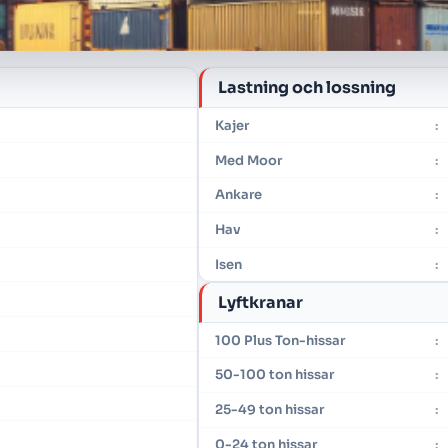
Lastning och lossning
Kajer
:
Med Moor
:
Ankare
:
Hav
:
Isen
:
Lyftkranar
100 Plus Ton-hissar
:
50-100 ton hissar
:
25-49 ton hissar
:
0-24 ton hissar
: