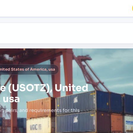
ited States of America, usa
e (USOTZ), United
 usa
rt pairs,
and requirements for this