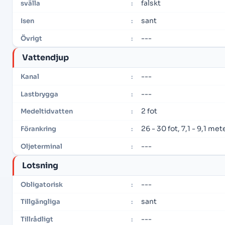
falskt
svälla
:
sant
Isen
:
---
Övrigt
:
Vattendjup
---
Kanal
:
---
Lastbrygga
:
2 fot
Medeltidvatten
:
26 - 30 fot, 7,1 - 9,1 met
Förankring
:
---
Oljeterminal
:
Lotsning
---
Obligatorisk
:
sant
Tillgängliga
:
---
Tillrådligt
: