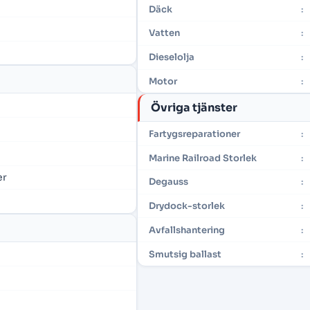
Däck
:
Vatten
:
Dieselolja
:
Motor
:
Övriga tjänster
Fartygsreparationer
:
Marine Railroad Storlek
:
er
Degauss
:
Drydock-storlek
:
Avfallshantering
:
Smutsig ballast
: