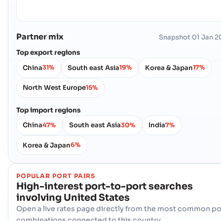
Postnummer :
-
Hamnkod :
USBUF
Partner mix
Snapshot
01 Jan 2
Burlington (US)
Kusthamnen
Top export regions
Adress :
Burlington (US), United States of America, usa
Postnummer :
-
China
South east Asia
Korea & Japan
31%
19%
17%
Hamnkod :
USBUH
North West Europe
15%
Burns Harbor
Kusthamnen
Top import regions
Adress :
Burns Harbor (USBNB), United States of America, usa
China
South east Asia
India
47%
30%
7%
Postnummer :
-
Hamnkod :
USBNB
Korea & Japan
6%
Burnside
Kusthamnen
POPULAR PORT PAIRS
Adress :
Burnside (USUDE), United States of America, usa
High-interest port-to-port searches
Postnummer :
-
involving
United States
Hamnkod :
USUDE
Open a live rates page directly from the most common po
combinations connected to this country.