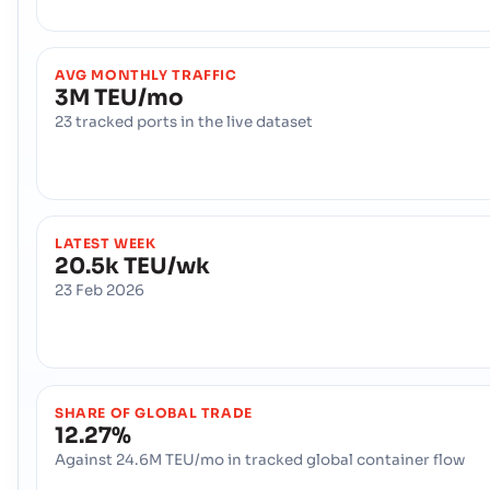
Brownsville Port
Kusthamnen
Adress :
Brownsville Port (USBRO), United States of America, usa
Postnummer :
-
AVG MONTHLY TRAFFIC
3M TEU/mo
Hamnkod :
USBRO
23 tracked ports in the live dataset
Brownsville (US)
Kusthamnen
Adress :
Brownsville (US), United States of America, usa
Postnummer :
-
Hamnkod :
USQBR
LATEST WEEK
20.5k TEU/wk
23 Feb 2026
Brunswick (US)
Sjöhamn
Adress :
Brunswick (US), United States of America, usa
Postnummer :
-
Hamnkod :
USSSI
SHARE OF GLOBAL TRADE
12.27%
Buffalo
Sjöhamn
Against 24.6M TEU/mo in tracked global container flow
Adress :
Buffalo (USBUF), Buffalo, United States of America