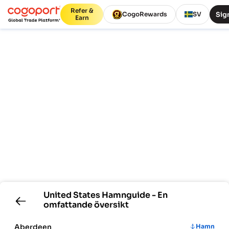
Refer &
Sign
CogoRewards
SV
Earn
United States
Hamnguide - En
omfattande översikt
Aberdeen
Hamn