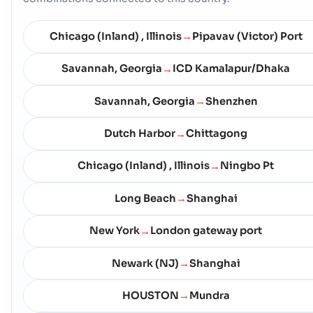
Calcite
Kusthamnen
Chicago (Inland) , Illinois
Pipavav (Victor) Port
→
Adress :
Calcite (USMI3), United States of America, usa
Postnummer :
-
Hamnkod :
USMI3
Savannah, Georgia
ICD Kamalapur/Dhaka
→
Savannah, Georgia
Shenzhen
→
Calumet Harbor
Kusthamnen
Adress :
Calumet Harbor (USOUS), United States of America, usa
Dutch Harbor
Chittagong
→
Postnummer :
-
Hamnkod :
USOUS
Chicago (Inland) , Illinois
Ningbo Pt
→
Cambridge (US)
Kusthamnen
Long Beach
Shanghai
→
Adress :
Cambridge (US), United States of America, usa
New York
London gateway port
→
Postnummer :
-
Hamnkod :
USJHY
Newark (NJ)
Shanghai
→
Camden (US)
Kusthamnen
HOUSTON
Mundra
→
Adress :
Camden (US), United States of America, usa