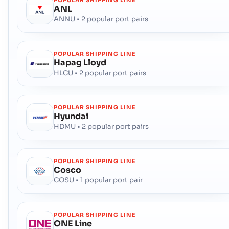
POPULAR SHIPPING LINE
ANL
Adress :
Charlevoix (USCSX), United States of America, usa
ANNU • 2 popular port pairs
Postnummer :
-
Hamnkod :
USCSX
POPULAR SHIPPING LINE
Chattanooga
Kusthamnen
Hapag Lloyd
HLCU • 2 popular port pairs
Adress :
Chattanooga (USCHA), United States of America, usa
Postnummer :
-
Hamnkod :
USCHA
POPULAR SHIPPING LINE
Hyundai
Cheboygan
Hamn
HDMU • 2 popular port pairs
Adress :
Cheboygan (USCHG), United States of America, usa
Postnummer :
-
POPULAR SHIPPING LINE
Hamnkod :
USCHG
Cosco
COSU • 1 popular port pair
Chenega
Kusthamnen
Adress :
Chenega (USNCN), United States of America, usa
POPULAR SHIPPING LINE
Postnummer :
-
ONE Line
Hamnkod :
USNCN