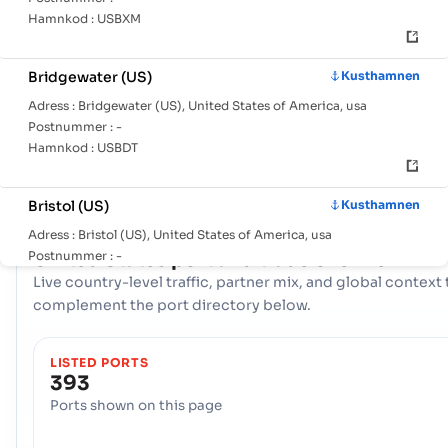
Hamnkod :
USBXM
Med ett omfattande nätverk av 393 hamnar, United States 
en kraftfull maritim infrastruktur. Nyckelnav som Aberdeen
Bridgewater (US)
Kusthamnen
Aberdeen (US), Adak är avgörande för att hantera stora
Adress :
Bridgewater (US), United States of America, usa
handelsvolymer, erbjuder olika logistiska alternativ och
Postnummer :
-
Hamnkod :
USBDT
säkerställer motståndskraftig anslutning till internationella
sjöfartsvägar över hela världen.
Bristol (US)
Kusthamnen
Adress :
Bristol (US), United States of America, usa
COUNTRY SNAPSHOT
United States
port and trade overview
Postnummer :
-
Hamnkod :
USBRT
Live country-level traffic, partner mix, and global context 
complement the port directory below.
Brookings (US)
Kusthamnen
LISTED PORTS
Adress :
Brookings (US), United States of America, usa
393
Postnummer :
-
Ports shown on this page
Hamnkod :
USBKX