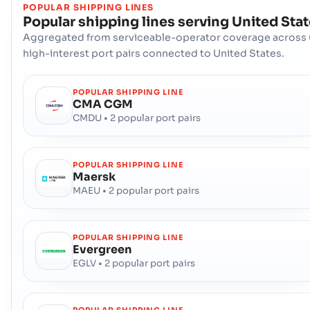
POPULAR SHIPPING LINES
Popular shipping lines serving
United Sta
Catoosa
Kusthamnen
Aggregated from serviceable-operator coverage across 
Adress :
Catoosa (USXEL), United States of America, usa
high-interest port pairs connected to United States.
Postnummer :
-
Hamnkod :
USXEL
POPULAR SHIPPING LINE
CMA CGM
Channahon
Kusthamnen
CMDU • 2 popular port pairs
Adress :
Channahon (USCHH), United States of America, usa
Postnummer :
-
Hamnkod :
USCHH
POPULAR SHIPPING LINE
Maersk
MAEU • 2 popular port pairs
Charleston , South Carolina
Djuphavshamn
Adress :
Charleston , South Carolina (USCHS), Charleston,
United States of America
POPULAR SHIPPING LINE
Evergreen
Postnummer :
-
Hamnkod :
USCHS
EGLV • 2 popular port pairs
Charlevoix
Hamn