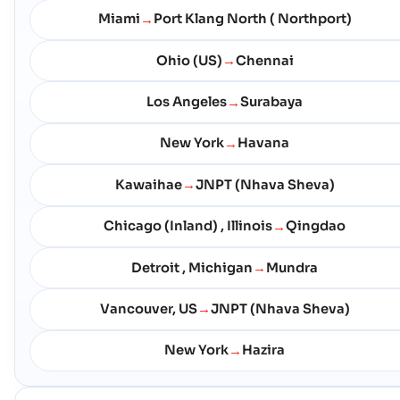
Postnummer :
-
Miami
Port Klang North ( Northport)
→
Hamnkod :
USCDH
Ohio (US)
Chennai
→
Campbell (US)
Kusthamnen
Los Angeles
Surabaya
→
Adress :
Campbell (US), United States of America, usa
Postnummer :
-
New York
Havana
→
Hamnkod :
USCPB
Kawaihae
JNPT (Nhava Sheva)
→
Cape Canaveral
Kusthamnen
Adress :
Cape Canaveral (USPCV), United States of America, usa
Chicago (Inland) , Illinois
Qingdao
→
Postnummer :
-
Hamnkod :
USPCV
Detroit , Michigan
Mundra
→
Vancouver, US
JNPT (Nhava Sheva)
→
Cape May
Kusthamnen
Adress :
Cape May (USCGF), United States of America, usa
New York
Hazira
→
Postnummer :
-
Hamnkod :
USCGF