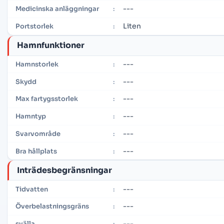
---
Medicinska anläggningar
:
Liten
Portstorlek
:
Hamnfunktioner
---
Hamnstorlek
:
---
Skydd
:
---
Max fartygsstorlek
:
---
Hamntyp
:
---
Svarvområde
:
---
Bra hållplats
:
Inträdesbegränsningar
---
Tidvatten
:
---
Överbelastningsgräns
:
---
svälla
: