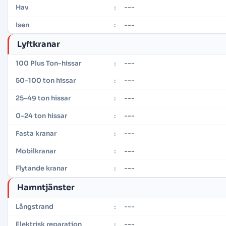
---
Hav
:
---
Isen
:
Lyftkranar
---
100 Plus Ton-hissar
:
---
50-100 ton hissar
:
---
25-49 ton hissar
:
---
0-24 ton hissar
:
---
Fasta kranar
:
---
Mobilkranar
:
---
Flytande kranar
:
Hamntjänster
---
Långstrand
:
---
Elektrisk reparation
: