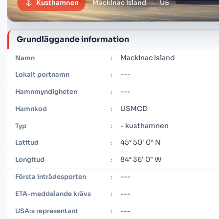
Kusthamnen
Mackinac Island
US
Grundläggande information
Mackinac Island
Namn
:
---
Lokalt portnamn
:
---
Hamnmyndigheten
:
USMCD
Hamnkod
:
- kusthamnen
Typ
:
45° 50' 0" N
Latitud
:
84° 36' 0" W
Longitud
:
---
Första inträdesporten
:
---
ETA-meddelande krävs
:
---
USA:s representant
: