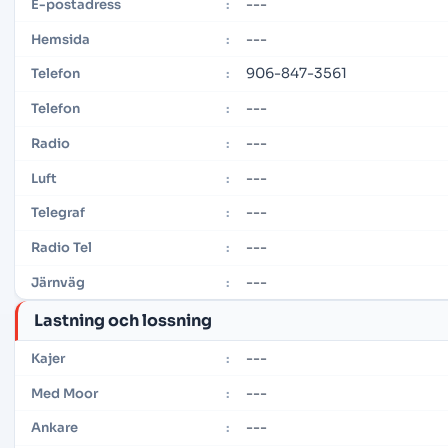
---
E-postadress
:
---
Hemsida
:
906-847-3561
Telefon
:
---
Telefon
:
---
Radio
:
---
Luft
:
---
Telegraf
:
---
Radio Tel
:
---
Järnväg
:
Lastning och lossning
---
Kajer
:
---
Med Moor
:
---
Ankare
: