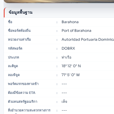
ข้อมูลพื้นฐาน
Barahona
ชื่อ
:
Port of Barahona
ชื่อพอร์ตท้องถิ่น
:
Autoridad Portuaria Dominic
หน่วยงานท่าเรือ
:
DOBRX
รหัสพอร์ต
:
ท่าเรือ
ประเภท
:
18° 12' 0" N
ละติจูด
:
71° 5' 0" W
ลองจิจูด
:
---
พอร์ตแรกของทางเข้า
:
---
ต้องมีข้อความ ETA
:
เท็จ
ตัวแทนสหรัฐอเมริกา
:
---
สิ่งอำนวยความสะดวกทางการ
: