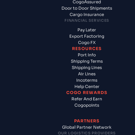
CogoAssured
Door to Door Shipments
Cargo Insurance
FINANCIAL SERVICES
Pay Later
Export Factoring
Cogo FX
RESOURCES
Port Info
Shipping Terms
Shipping Lines
Air Lines
Incoterms
Help Center
COGO REWARDS
Refer And Earn
Cogopoints
PARTNERS
Global Partner Network
OUR LOGISTICS PROVIDERS