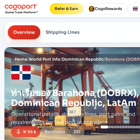
Refer & Earn
CogoRewards
Overview
Shipping Lines
Home
/
World Port Info
/
Dominican Republic
/
Barahona (DOBRX
DOBRX
ท่าเรือของ
Barahona (DOBRX),
Dominican Republic, LatAm
Operational details, shipping lines, port pairs,
and
requirements for this port in one place.
ท าเร อ
Barahona
DO