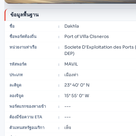
ข้อมูลพื้นฐาน
Dakhla
ชื่อ
:
Port of Villa Cisneros
ชื่อพอร์ตท้องถิ่น
:
Societe D'Exploitation des Ports
หน่วยงานท่าเรือ
:
DEP)
MAVIL
รหัสพอร์ต
:
เมืองท่า
ประเภท
:
23° 40' 0" N
ละติจูด
:
15° 55' 0" W
ลองจิจูด
:
---
พอร์ตแรกของทางเข้า
:
---
ต้องมีข้อความ ETA
:
เท็จ
ตัวแทนสหรัฐอเมริกา
: