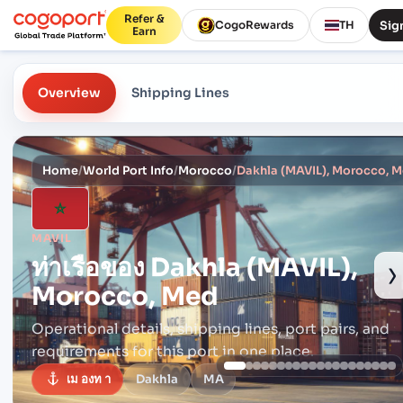
Refer &
Sign
CogoRewards
TH
Earn
Overview
Shipping Lines
Home
/
World Port Info
/
Morocco
/
Dakhla (MAVIL), Morocco, 
MAVIL
ท่าเรือของ
Dakhla (MAVIL),
›
Morocco, Med
Operational details, shipping lines, port pairs,
and
requirements for this port in one place.
เม องท า
Dakhla
MA