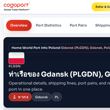
Refer & E
Overview
Port Statistics
Port Pairs
Shippin
Home
/
World Port Info
/
Poland
/
Gdansk (PLGDN), Gdansk, Pol
PLGDN
ท่าเรือของ
Gdansk (PLGDN), G
Operational details, shipping lines, port pairs,
and r
port in one place.
ท าเร อ
Gdansk
PL