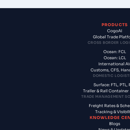
PRODUCTS
CogoAI
Global Trade Plat
CROSS BORDER LOGI
Ocean: FCL
Ocean: LCL
International Ai
Customs, CFS, Han
DOMESTIC LOGIST
Surface: FTL, PTL, 
Trailer & Rail Containe
TRADE MANAGEMENT S
Freight Rates & Sch
Tracking & Visibil
KNOWLEDGE CE
Blogs
News & Update