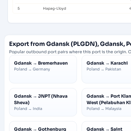
5
Hapag-Lloyd
Export from Gdansk (PLGDN), Gdansk, P
Popular outbound port pairs where this port is the origin. C
Gdansk
→
Bremerhaven
Gdansk
→
Karachi
Poland
→
Germany
Poland
→
Pakistan
Gdansk
→
JNPT (Nhava
Gdansk
→
Port Kla
Sheva)
West (Pelabuhan K
Poland
→
India
Poland
→
Malaysia
Gdansk
→
Gothenburg
Gdansk
→
Saint