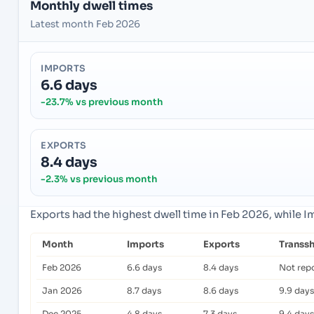
Monthly dwell times
Latest month Feb 2026
IMPORTS
6.6 days
-23.7% vs previous month
EXPORTS
8.4 days
-2.3% vs previous month
Exports had the highest dwell time in Feb 2026, while 
Month
Imports
Exports
Transs
Feb 2026
6.6 days
8.4 days
Not rep
Jan 2026
8.7 days
8.6 days
9.9 days
Dec 2025
4.8 days
7.3 days
9.4 days