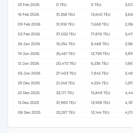
23 Feb 2026
0 TEU
0 TEU
3,01
16 Feb 2026
31,358 TEU
13,640 TEU
3,65
09 Feb 2026
31,918 TEU
7,668 TEU
2,35
02 Feb 2026
37,022 TEU
17,876 TEU
5,47
26 Jan 2026
18,254 TEU
8,468 TEU
2,58
19 Jan 2026
35,461 TEU
12,759 TEU
3,89
12 Jan 2026
20,472 TEU
6,236 TEU
1,86
05 Jan 2026
27,403 TEU
7,845 TEU
2,48
29 Dec 2025
21,245 TEU
4,224 TEU
1,29
22 Dec 2025
33,171 TEU
15,849 TEU
4,44
15 Dec 2025
31,980 TEU
13,928 TEU
4,18
08 Dec 2025
22,257 TEU
13,144 TEU
4,01