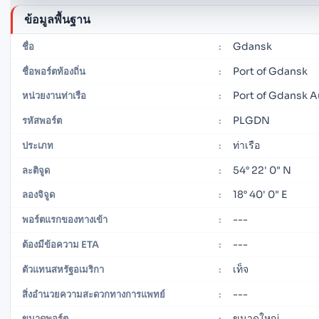
ข้อมูลพื้นฐาน
Gdansk
ชื่อ
:
Port of Gdansk
ชื่อพอร์ตท้องถิ่น
:
Port of Gdansk A
หน่วยงานท่าเรือ
:
PLGDN
รหัสพอร์ต
:
ท่าเรือ
ประเภท
:
54° 22' 0" N
ละติจูด
:
18° 40' 0" E
ลองจิจูด
:
---
พอร์ตแรกของทางเข้า
:
---
ต้องมีข้อความ ETA
:
เท็จ
ตัวแทนสหรัฐอเมริกา
:
---
สิ่งอำนวยความสะดวกทางการแพทย์
:
ขนาดใหญ่
ขนาดพอร์ต
: