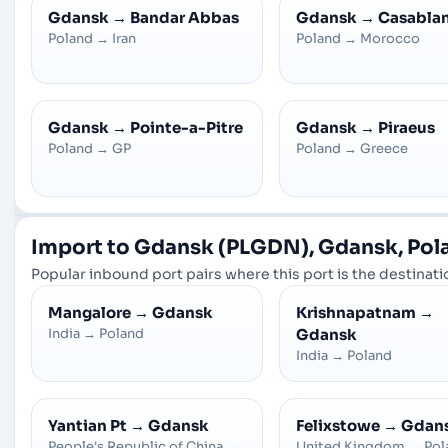
Gdansk
→
Bandar Abbas
Gdansk
→
Casabla
Poland
→
Iran
Poland
→
Morocco
Gdansk
→
Pointe-a-Pitre
Gdansk
→
Piraeus
Poland
→
GP
Poland
→
Greece
Import to Gdansk (PLGDN), Gdansk, Pol
Popular inbound port pairs where this port is the destinatio
Mangalore
→
Gdansk
Krishnapatnam
→
India
→
Poland
Gdansk
India
→
Poland
Yantian Pt
→
Gdansk
Felixstowe
→
Gdan
People's Republic of China
→
United Kingdom
→
Pol