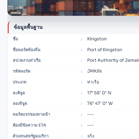
ข้อมูลพื้นฐาน
Kingston
ชื่อ
:
Port of Kingston
ชื่อพอร์ตท้องถิ่น
:
Port Authority of Jamai
หน่วยงานท่าเรือ
:
JMKIN
รหัสพอร์ต
:
ท่าเรือ
ประเภท
:
17° 58' 0" N
ละติจูด
:
76° 47' 0" W
ลองจิจูด
:
---
พอร์ตแรกของทางเข้า
:
---
ต้องมีข้อความ ETA
:
จริง
ตัวแทนสหรัฐอเมริกา
: