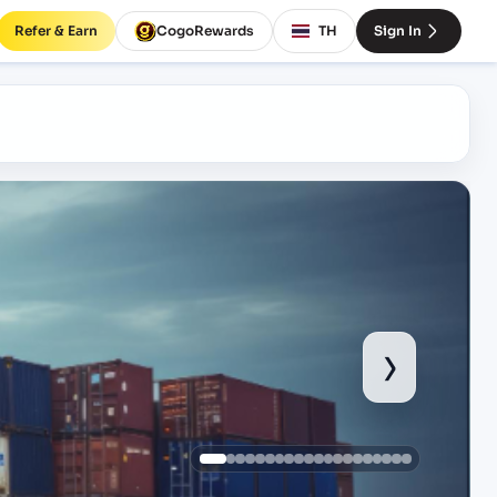
Refer & Earn
CogoRewards
TH
Sign In
›