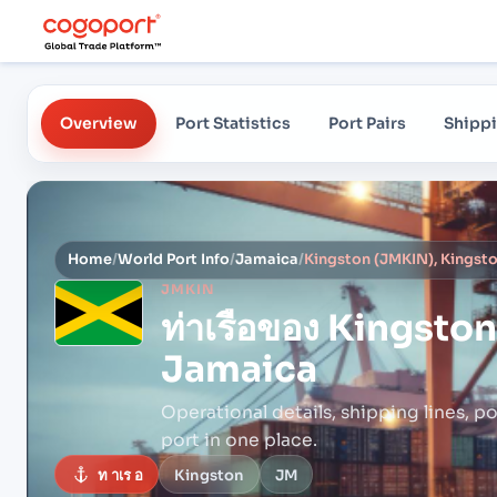
Overview
Port Statistics
Port Pairs
Shippi
Home
/
World Port Info
/
Jamaica
/
Kingston (JMKIN), Kingst
JMKIN
ท่าเรือของ
Kingston
Jamaica
Operational details, shipping lines, po
port in one place.
ท าเร อ
Kingston
JM