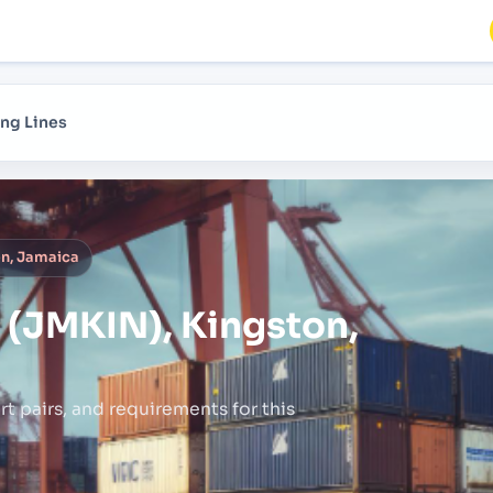
ng Lines
on, Jamaica
 (JMKIN), Kingston,
rt pairs,
and requirements for this