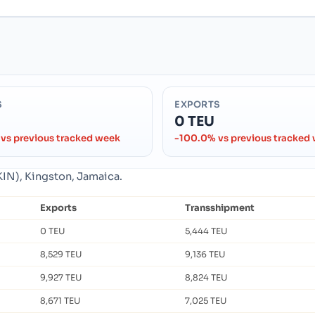
S
EXPORTS
0 TEU
vs previous tracked week
-100.0% vs previous tracked
KIN), Kingston, Jamaica.
Exports
Transshipment
0 TEU
5,444 TEU
8,529 TEU
9,136 TEU
9,927 TEU
8,824 TEU
8,671 TEU
7,025 TEU