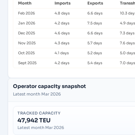
Month
Imports
Exports
Transs
Feb 2026
4.8 days
6.6 days
10.3 day
Jan 2026
4.2 days
7.5 days
4.9 days
Dec 2025
4.6 days
6.6 days
7.3 days
Nov 2025
4.3 days
5.7 days
7.6 days
Oct 2025
4.1 days
5.2 days
5.0 days
Sept 2025
4.2 days
5.4 days
7.0 days
Operator capacity snapshot
Latest month Mar 2026
TRACKED CAPACITY
47,942 TEU
Latest month Mar 2026