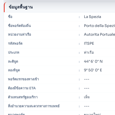
ข้อมูลพื้นฐาน
La Spezia
ชื่อ
:
Porto della Spezi
ชื่อพอร์ตท้องถิ่น
:
Autorita Portuale
หน่วยงานท่าเรือ
:
ITSPE
รหัสพอร์ต
:
ท่าเรือ
ประเภท
:
44° 6' 0" N
ละติจูด
:
9° 50' 0" E
ลองจิจูด
:
---
พอร์ตแรกของทางเข้า
:
---
ต้องมีข้อความ ETA
:
เท็จ
ตัวแทนสหรัฐอเมริกา
:
---
สิ่งอำนวยความสะดวกทางการแพทย์
:
ขนาดใหญ่
ขนาดพอร์ต
: