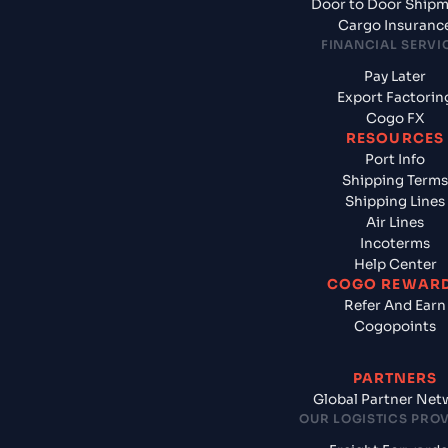
Door to Door Ship
Cargo Insuranc
FINANCIAL SERVI
Pay Later
Export Factorin
Cogo FX
RESOURCES
Port Info
Shipping Terms
Shipping Lines
Air Lines
Incoterms
Help Center
COGO REWAR
Refer And Earn
Cogopoints
PARTNERS
Global Partner Net
OUR LOGISTICS PRO