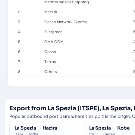
1
Mediterranean Shipping
2
Maersk
3
Ocean Network Express
4
Evergreen
5
CMA CGM
6
Cosco
7
Tarros
8
Others
Export from La Spezia (ITSPE), La Spezia, 
Popular outbound port pairs where this port is the origin. C
La Spezia
→
Hazira
La Spezia
→
Kobe
Italy
→
India
Italy
→
Japan