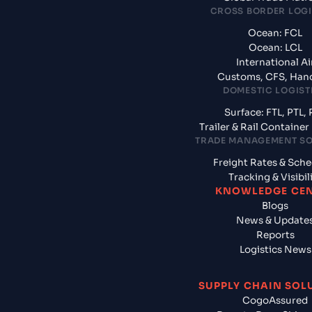
CROSS BORDER LOGI
Ocean: FCL
Ocean: LCL
International Ai
Customs, CFS, Han
DOMESTIC LOGIST
Surface: FTL, PTL, 
Trailer & Rail Containe
TRADE MANAGEMENT S
Freight Rates & Sch
Tracking & Visibil
KNOWLEDGE CE
Blogs
News & Update
Reports
Logistics News
SUPPLY CHAIN SOL
CogoAssured