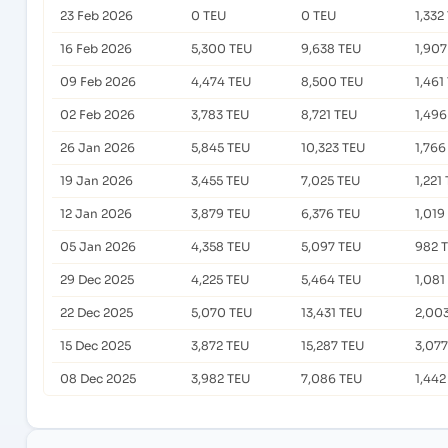
23 Feb 2026
0 TEU
0 TEU
1,332
16 Feb 2026
5,300 TEU
9,638 TEU
1,907
09 Feb 2026
4,474 TEU
8,500 TEU
1,461
02 Feb 2026
3,783 TEU
8,721 TEU
1,496
26 Jan 2026
5,845 TEU
10,323 TEU
1,766
19 Jan 2026
3,455 TEU
7,025 TEU
1,221
12 Jan 2026
3,879 TEU
6,376 TEU
1,019
05 Jan 2026
4,358 TEU
5,097 TEU
982 
29 Dec 2025
4,225 TEU
5,464 TEU
1,081
22 Dec 2025
5,070 TEU
13,431 TEU
2,00
15 Dec 2025
3,872 TEU
15,287 TEU
3,077
08 Dec 2025
3,982 TEU
7,086 TEU
1,442