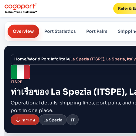
Refer & E
Overview
Port Statistics
Port Pairs
Shippin
Home
/
World Port Info
/
Italy
/
La Spezia (ITSPE), La Spezia, Italy
ITSPE
ท่าเรือของ
La Spezia (ITSPE), L
Operational details, shipping lines, port pairs,
and r
port in one place.
ท าเร อ
La Spezia
IT