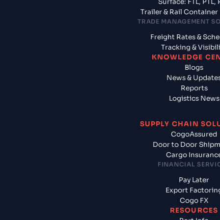
Surface: FTL, PTL, 
Trailer & Rail Containe
TRADE MANAGEMENT S
Freight Rates & Sch
Tracking & Visibil
KNOWLEDGE CE
Blogs
News & Update
Reports
Logistics News
SUPPLY CHAIN SOL
CogoAssured
Door to Door Ship
Cargo Insuranc
FINANCIAL SERVI
Pay Later
Export Factorin
Cogo FX
RESOURCES