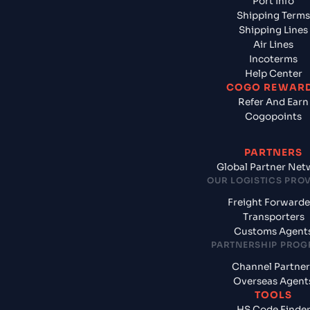
Port Info
Shipping Terms
Shipping Lines
Air Lines
Incoterms
Help Center
COGO REWAR
Refer And Earn
Cogopoints
PARTNERS
Global Partner Net
OUR LOGISTICS PRO
Freight Forwarde
Transporters
Customs Agent
PARTNERSHIP PRO
Channel Partner
Overseas Agent
TOOLS
HS Code Finde