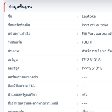
ข้อมูลพื้นฐาน
Lautoka
ชื่อ
:
Port of Lautoka
ชื่อพอร์ตท้องถิ่น
:
Fiji Port corpora
หน่วยงานท่าเรือ
:
FJLTK
รหัสพอร์ต
:
ท่าเรือ ท่าเรือ ท่าเรื
ประเภท
:
17° 36' 0" S
ละติจูด
:
177° 26' 0" E
ลองจิจูด
:
---
พอร์ตแรกของทางเข้า
:
---
ต้องมีข้อความ ETA
:
จริง
ตัวแทนสหรัฐอเมริกา
:
---
สิ่งอำนวยความสะดวกทางการแพทย์
:
เล็กมาก
ขนาดพอร์ต
: