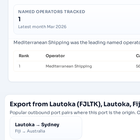
NAMED OPERATORS TRACKED
1
Latest month Mar 2026
Mediterranean Shipping was the leading named operator 
Rank
Operator
C
1
Mediterranean Shipping
5
Export from Lautoka (FJLTK), Lautoka, Fij
Popular outbound port pairs where this port is the origin. C
Lautoka
→
Sydney
Fiji
→
Australia