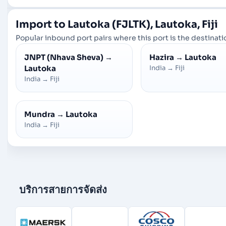
Import to Lautoka (FJLTK), Lautoka, Fiji
Popular inbound port pairs where this port is the destinatio
JNPT (Nhava Sheva)
→
Hazira
→
Lautoka
Lautoka
India
→
Fiji
India
→
Fiji
Mundra
→
Lautoka
India
→
Fiji
บริการสายการจัดส่ง