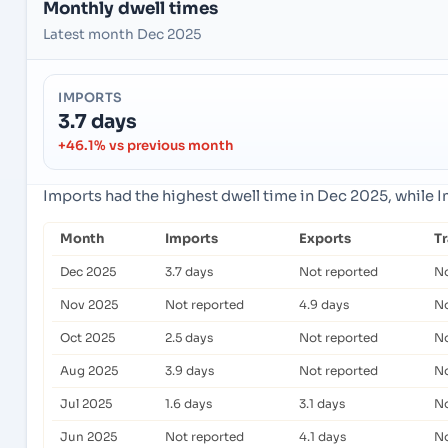
Monthly dwell times
Latest month Dec 2025
IMPORTS
3.7 days
+46.1% vs previous month
Imports had the highest dwell time in Dec 2025, while 
Month
Imports
Exports
T
Dec 2025
3.7 days
Not reported
No
Nov 2025
Not reported
4.9 days
No
Oct 2025
2.5 days
Not reported
No
Aug 2025
3.9 days
Not reported
No
Jul 2025
1.6 days
3.1 days
No
Jun 2025
Not reported
4.1 days
No