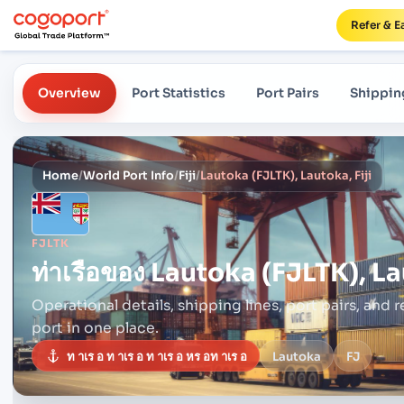
Refer & E
Overview
Port Statistics
Port Pairs
Shippin
Home
/
World Port Info
/
Fiji
/
Lautoka (FJLTK), Lautoka, Fiji
FJLTK
ท่าเรือของ
Lautoka (FJLTK), Lau
Operational details, shipping lines, port pairs,
and r
port in one place.
ท าเร อ ท าเร อ ท าเร อ หร อท าเร อ
Lautoka
FJ