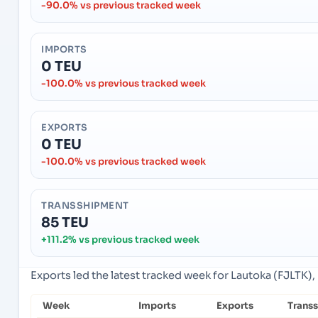
-90.0% vs previous tracked week
IMPORTS
0 TEU
-100.0% vs previous tracked week
EXPORTS
0 TEU
-100.0% vs previous tracked week
TRANSSHIPMENT
85 TEU
+111.2% vs previous tracked week
Exports led the latest tracked week for Lautoka (FJLTK), L
Week
Imports
Exports
Trans