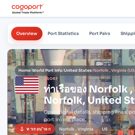
Overview
Port Statistics
Port Pairs
Shippi
Home
/
World Port Info
/
United States
/
USORF
ท่าเรือของ
Norfolk ,
Norfolk, United S
Operational details, shipping lines, po
port in one place.
ท าเร อน ำล ก
Norfolk , Virginia
US