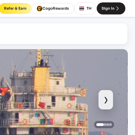
Refer & Earn
CogoRewards
TH
Sign In
›