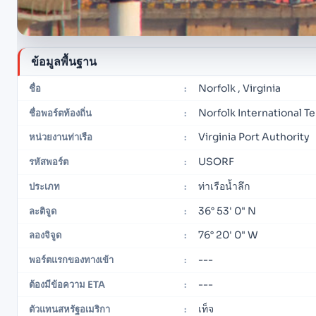
ข้อมูลพื้นฐาน
Norfolk , Virginia
ชื่อ
:
Norfolk International Te
ชื่อพอร์ตท้องถิ่น
:
Virginia Port Authority
หน่วยงานท่าเรือ
:
USORF
รหัสพอร์ต
:
ท่าเรือน้ำลึก
ประเภท
:
36° 53' 0" N
ละติจูด
:
76° 20' 0" W
ลองจิจูด
:
---
พอร์ตแรกของทางเข้า
:
---
ต้องมีข้อความ ETA
:
เท็จ
ตัวแทนสหรัฐอเมริกา
: