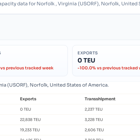
apacity data for Norfolk , Virginia (USORF), Norfolk, United 
S
EXPORTS
0 TEU
vs previous tracked week
-100.0% vs previous tracked
ginia (USORF), Norfolk, United States of America.
Exports
Transshipment
0 TEU
2,237 TEU
22,838 TEU
3,228 TEU
19,233 TEU
2,606 TEU