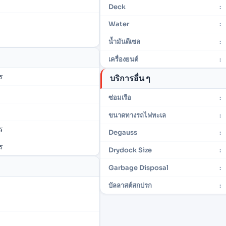
Deck
:
Water
:
น้ำมันดีเซล
:
เครื่องยนต์
:
ร
บริการอื่น ๆ
ซ่อมเรือ
:
ขนาดทางรถไฟทะเล
:
ร
Degauss
:
ร
Drydock Size
:
Garbage Disposal
:
บัลลาสต์สกปรก
: