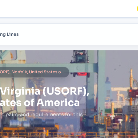
ng Lines
Norfolk , Virginia (USORF), Norfolk, United States of America
 Virginia (USORF),
tates of America
rt pairs,
and requirements for this