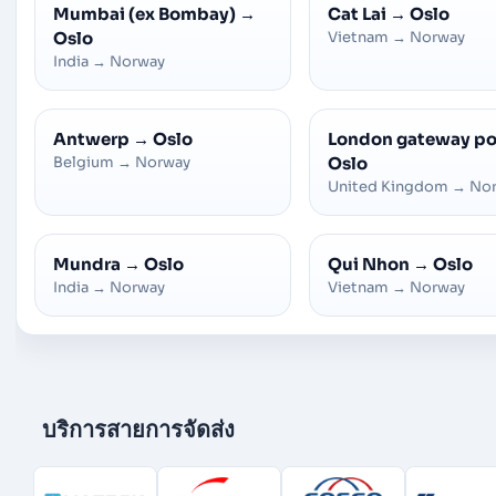
Mumbai (ex Bombay)
→
Cat Lai
→
Oslo
Oslo
Vietnam
→
Norway
India
→
Norway
Antwerp
→
Oslo
London gateway po
Belgium
→
Norway
Oslo
United Kingdom
→
No
Mundra
→
Oslo
Qui Nhon
→
Oslo
India
→
Norway
Vietnam
→
Norway
บริการสายการจัดส่ง