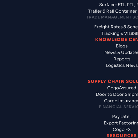
Surface: FTL, PTL, 
Trailer & Rail Containe
TRADE MANAGEMENT S
Freight Rates & Sch
Tracking & Visibil
KNOWLEDGE CE
Blogs
News & Update
Reports
Logistics News
SUPPLY CHAIN SOL
CogoAssured
Door to Door Ship
Cargo Insuranc
FINANCIAL SERVI
Pay Later
Export Factorin
Cogo FX
RESOURCES