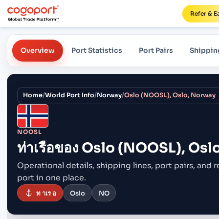
Refer & E
Overview
Port Statistics
Port Pairs
Shippin
Home
/
World Port Info
/
Norway
/
Oslo (NOOSL), Oslo, Norway
NOOSL
ท่าเรือของ
Oslo (NOOSL), Osl
Operational details, shipping lines, port pairs,
and r
port in one place.
ท าเร อ
Oslo
NO