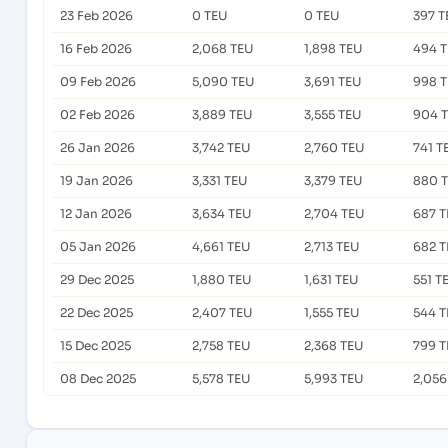
23 Feb 2026
0 TEU
0 TEU
397 T
16 Feb 2026
2,068 TEU
1,898 TEU
494 
09 Feb 2026
5,090 TEU
3,691 TEU
998 
02 Feb 2026
3,889 TEU
3,555 TEU
904 
26 Jan 2026
3,742 TEU
2,760 TEU
741 T
19 Jan 2026
3,331 TEU
3,379 TEU
880 
12 Jan 2026
3,634 TEU
2,704 TEU
687 T
05 Jan 2026
4,661 TEU
2,713 TEU
682 T
29 Dec 2025
1,880 TEU
1,631 TEU
551 T
22 Dec 2025
2,407 TEU
1,555 TEU
544 T
15 Dec 2025
2,758 TEU
2,368 TEU
799 T
08 Dec 2025
5,578 TEU
5,993 TEU
2,056