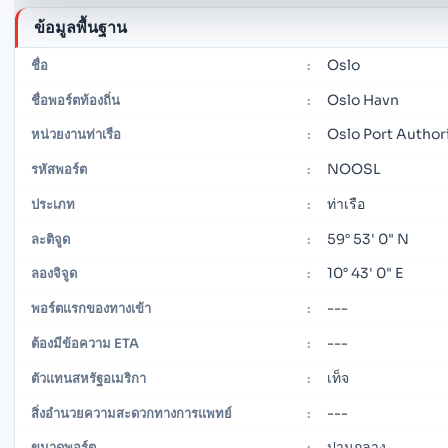
ข้อมูลพื้นฐาน
Oslo
ชื่อ
:
Oslo Havn
ชื่อพอร์ตท้องถิ่น
:
Oslo Port Author
หน่วยงานท่าเรือ
:
NOOSL
รหัสพอร์ต
:
ท่าเรือ
ประเภท
:
59° 53' 0" N
ละติจูด
:
10° 43' 0" E
ลองจิจูด
:
---
พอร์ตแรกของทางเข้า
:
---
ต้องมีข้อความ ETA
:
เท็จ
ตัวแทนสหรัฐอเมริกา
:
---
สิ่งอำนวยความสะดวกทางการแพทย์
:
ปานกลาง
ขนาดพอร์ต
: