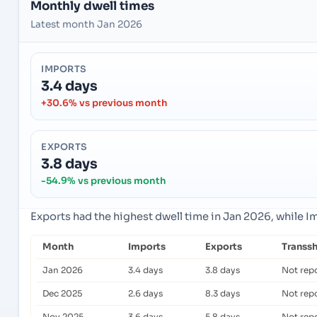
Monthly dwell times
Latest month Jan 2026
IMPORTS
3.4 days
+30.6% vs previous month
EXPORTS
3.8 days
-54.9% vs previous month
Exports had the highest dwell time in Jan 2026, while 
Month
Imports
Exports
Transs
Jan 2026
3.4 days
3.8 days
Not rep
Dec 2025
2.6 days
8.3 days
Not rep
Nov 2025
3.6 days
5.8 days
Not rep