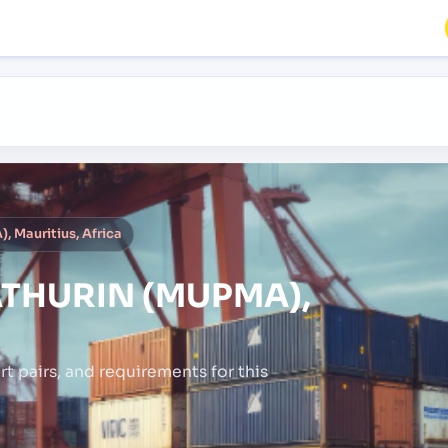
Mauritius, Africa
THURIN (MUPMA),
rt pairs,
and requirements for this