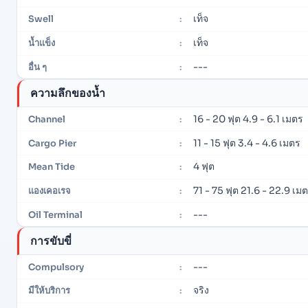
เท็จ
Swell
:
เท็จ
น้ำแข็ง
:
---
อื่น ๆ
:
ความลึกของน้ำ
16 - 20 ฟุต 4.9 - 6.1 เมตร
Channel
:
11 - 15 ฟุต 3.4 - 4.6 เมตร
Cargo Pier
:
4 ฟุต
Mean Tide
:
71 - 75 ฟุต 21.6 - 22.9 เม
แองเคอเรจ
:
---
Oil Terminal
:
การขับขี่
---
Compulsory
:
จริง
มีให้บริการ
: