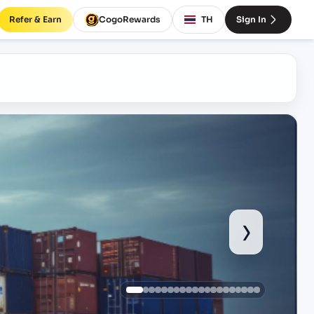
Refer & Earn
CogoRewards
TH
Sign In
›