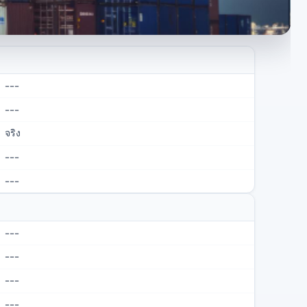
---
---
จริง
---
---
---
---
---
---