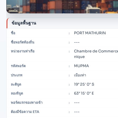
ข้อมูลพื้นฐาน
PORT MATHURIN
ชื่อ
:
---
ชื่อพอร์ตท้องถิ่น
:
Chambre de Commerce e
หน่วยงานท่าเรือ
:
nique
MUPMA
รหัสพอร์ต
:
เมืองท่า
ประเภท
:
19° 25' 0" S
ละติจูด
:
63° 15' 0" E
ลองจิจูด
:
---
พอร์ตแรกของทางเข้า
:
---
ต้องมีข้อความ ETA
: