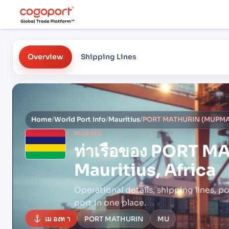
Overview
Shipping Lines
Home
/
World Port Info
/
Mauritius
/
PORT MATHURIN (MUPMA), 
MUPMA
ท่าเรือของ
PORT MA
Mauritius, Africa
Operational details, shipping lines, po
port in one place.
เม องท า
PORT MATHURIN
MU