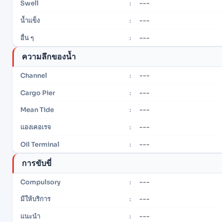
---
Swell
:
---
น้ำแข็ง
:
---
อื่น ๆ
:
ความลึกของน้ำ
---
Channel
:
---
Cargo Pier
:
---
Mean Tide
:
---
แองเคอเรจ
:
---
Oil Terminal
:
การขับขี่
---
Compulsory
:
---
มีให้บริการ
:
---
แนะนำ
: