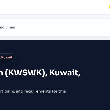
ng Lines
 Kuwait
h (KWSWK), Kuwait,
rt pairs,
and requirements for this