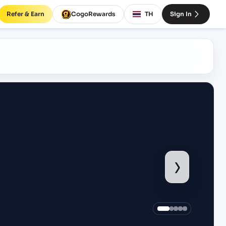
Refer & Earn
CogoRewards
TH
Sign In
›