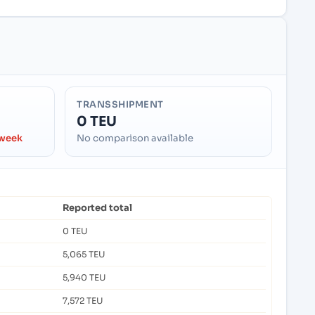
TRANSSHIPMENT
0 TEU
 week
No comparison available
Reported total
0 TEU
5,065 TEU
5,940 TEU
7,572 TEU