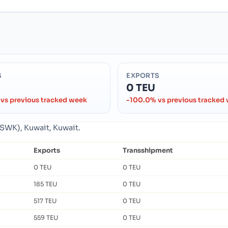
S
EXPORTS
0 TEU
vs previous tracked week
-100.0% vs previous tracked
WSWK), Kuwait, Kuwait.
Exports
Transshipment
0 TEU
0 TEU
185 TEU
0 TEU
517 TEU
0 TEU
559 TEU
0 TEU