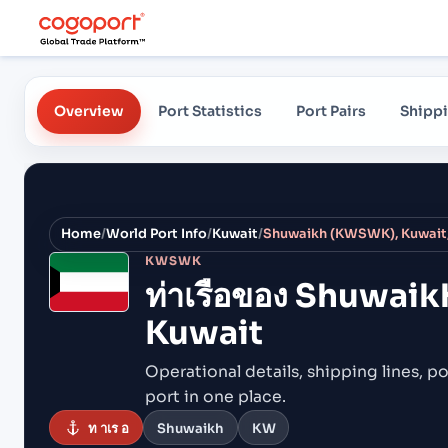
Overview
Port Statistics
Port Pairs
Shippi
Home
/
World Port Info
/
Kuwait
/
Shuwaikh (KWSWK), Kuwait,
KWSWK
ท่าเรือของ
Shuwaik
Kuwait
Operational details, shipping lines, po
port in one place.
ท าเร อ
Shuwaikh
KW