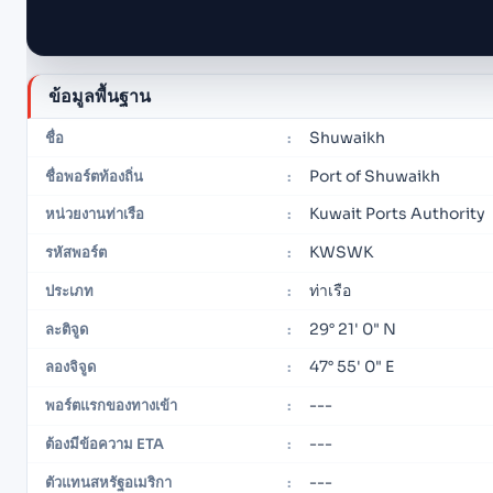
ข้อมูลพื้นฐาน
Shuwaikh
ชื่อ
:
Port of Shuwaikh
ชื่อพอร์ตท้องถิ่น
:
Kuwait Ports Authority
หน่วยงานท่าเรือ
:
KWSWK
รหัสพอร์ต
:
ท่าเรือ
ประเภท
:
29° 21' 0" N
ละติจูด
:
47° 55' 0" E
ลองจิจูด
:
---
พอร์ตแรกของทางเข้า
:
---
ต้องมีข้อความ ETA
:
---
ตัวแทนสหรัฐอเมริกา
: