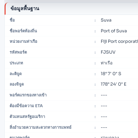
ข้อมูลพื้นฐาน
Suva
ชื่อ
:
Port of Suva
ชื่อพอร์ตท้องถิ่น
:
Fiji Port corpora
หน่วยงานท่าเรือ
:
FJSUV
รหัสพอร์ต
:
ท่าเรือ
ประเภท
:
18° 7' 0" S
ละติจูด
:
178° 24' 0" E
ลองจิจูด
:
---
พอร์ตแรกของทางเข้า
:
---
ต้องมีข้อความ ETA
:
---
ตัวแทนสหรัฐอเมริกา
:
---
สิ่งอำนวยความสะดวกทางการแพทย์
:
ปานกลาง
ขนาดพอร์ต
: