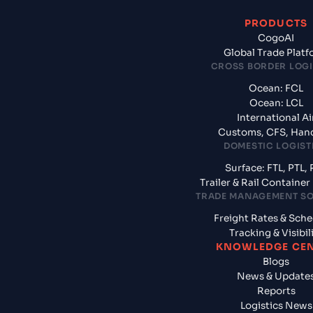
PRODUCTS
CogoAI
Global Trade Plat
CROSS BORDER LOGI
Ocean: FCL
Ocean: LCL
International Ai
Customs, CFS, Han
DOMESTIC LOGIST
Surface: FTL, PTL, 
Trailer & Rail Containe
TRADE MANAGEMENT S
Freight Rates & Sch
Tracking & Visibil
KNOWLEDGE CE
Blogs
News & Update
Reports
Logistics News