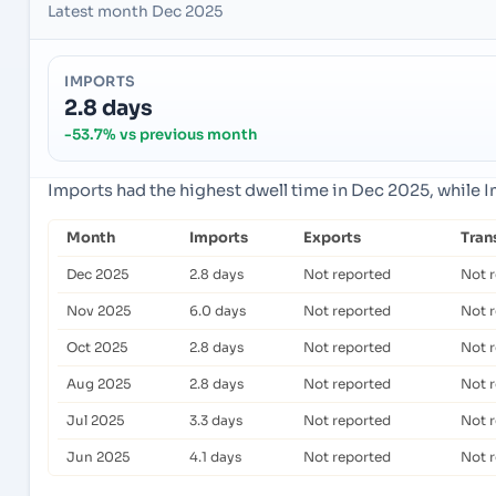
Latest month Dec 2025
IMPORTS
2.8 days
-53.7% vs previous month
Imports had the highest dwell time in Dec 2025, while 
Month
Imports
Exports
Tran
Dec 2025
2.8 days
Not reported
Not 
Nov 2025
6.0 days
Not reported
Not 
Oct 2025
2.8 days
Not reported
Not 
Aug 2025
2.8 days
Not reported
Not 
Jul 2025
3.3 days
Not reported
Not 
Jun 2025
4.1 days
Not reported
Not 