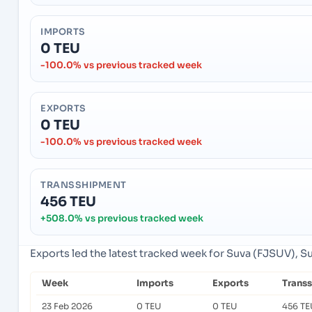
IMPORTS
0 TEU
-100.0% vs previous tracked week
EXPORTS
0 TEU
-100.0% vs previous tracked week
TRANSSHIPMENT
456 TEU
+508.0% vs previous tracked week
Exports led the latest tracked week for Suva (FJSUV), Suv
Week
Imports
Exports
Trans
23 Feb 2026
0 TEU
0 TEU
456 TE