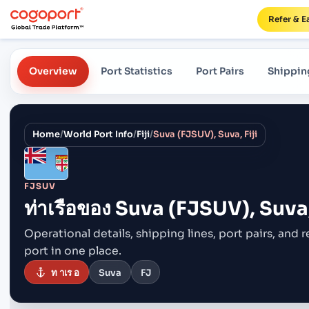
Refer & E
Overview
Port Statistics
Port Pairs
Shippin
Home
/
World Port Info
/
Fiji
/
Suva (FJSUV), Suva, Fiji
FJSUV
ท่าเรือของ
Suva (FJSUV), Suva, 
Operational details, shipping lines, port pairs,
and r
port in one place.
ท าเร อ
Suva
FJ