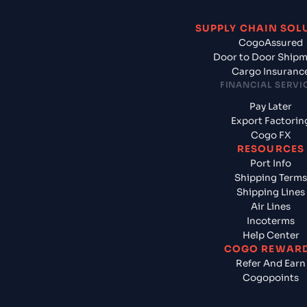
SUPPLY CHAIN SOL
CogoAssured
Door to Door Ship
Cargo Insuranc
FINANCIAL SERVI
Pay Later
Export Factorin
Cogo FX
RESOURCES
Port Info
Shipping Terms
Shipping Lines
Air Lines
Incoterms
Help Center
COGO REWAR
Refer And Earn
Cogopoints