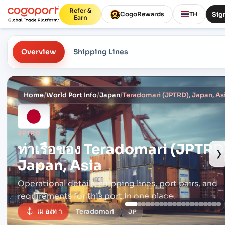
Refer &
Sign
CogoRewards
TH
Earn
Overview
Shipping Lines
Home
/
World Port Info
/
Japan
/
Teradomari (JPTRD), Japan, As
JPTRD
ท่าเรือของ
Teradomari (JPTRD
›
Japan, Asia
Operational details, shipping lines, port pairs,
and
requirements for this port in one place.
เม องท า
Teradomari
JP