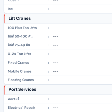
---
Ocean
:
---
Ice
:
Lift Cranes
---
100 Plus Ton Lifts
:
---
ลิฟต์ 50-100 ตัน
:
---
ลิฟต์ 25-49 ตัน
:
---
0-24 Ton Lifts
:
---
Fixed Cranes
:
---
Mobile Cranes
:
---
Floating Cranes
:
Port Services
---
ลองชอร์
:
---
Electrical Repair
: