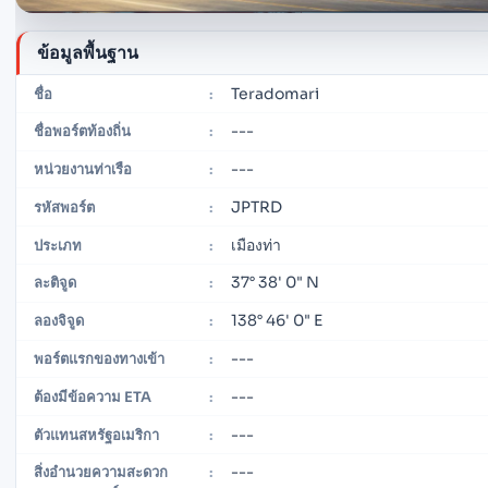
ข้อมูลพื้นฐาน
Teradomari
ชื่อ
:
---
ชื่อพอร์ตท้องถิ่น
:
---
หน่วยงานท่าเรือ
:
JPTRD
รหัสพอร์ต
:
เมืองท่า
ประเภท
:
37° 38' 0" N
ละติจูด
:
138° 46' 0" E
ลองจิจูด
:
---
พอร์ตแรกของทางเข้า
:
---
ต้องมีข้อความ ETA
:
---
ตัวแทนสหรัฐอเมริกา
:
---
สิ่งอำนวยความสะดวก
: