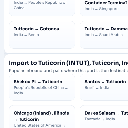
India
→
People's Republic of
Container Terminal
China
India
→
Singapore
Tuticorin
→
Cotonou
Tuticorin
→
Damm
India
→
Benin
India
→
Saudi Arabia
Import to Tuticorin (INTUT), Tuticorin, I
Popular inbound port pairs where this port is the destinatio
Shekou Pt
→
Tuticorin
Santos
→
Tuticorin
People's Republic of China
→
Brazil
→
India
India
Chicago (Inland) , Illinois
Dar es Salaam
→
Tut
→
Tuticorin
Tanzania
→
India
United States of America
→