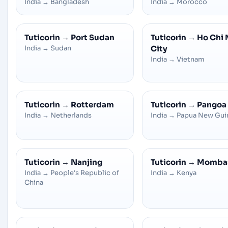
India
→
Bangladesh
India
→
Morocco
Tuticorin
→
Port Sudan
Tuticorin
→
Ho Chi 
India
→
Sudan
City
India
→
Vietnam
Tuticorin
→
Rotterdam
Tuticorin
→
Pangoa
India
→
Netherlands
India
→
Papua New Gui
Tuticorin
→
Nanjing
Tuticorin
→
Momba
India
→
People's Republic of
India
→
Kenya
China