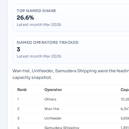
TOP NAMED SHARE
26.6%
Latest month Mar 2026
NAMED OPERATORS TRACKED
3
Latest month Mar 2026
Wan Hai, Unifeeder, Samudera Shipping were the leadin
capacity snapshot.
Rank
Operator
Capa
1
Others
10,2
2
Wan Hai
6,34
3
Unifeeder
5,85
4
Samudera Shipping
1,391