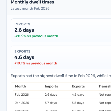
Monthly dwell times
Latest month Feb 2026
IMPORTS
2.6 days
-28.9% vs previous month
EXPORTS
4.6 days
+19.1% vs previous month
Exports had the highest dwell time in Feb 2026, while 
Month
Imports
Exports
Transs
Feb 2026
2.6 days
4.6 days
Not rep
Jan 2026
3.7 days
3.8 days
Not rep
Dec 2025
2.0 days
4.7 days
Not rep