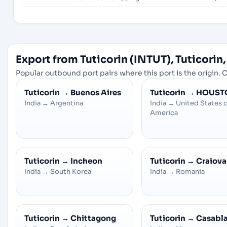
Export from Tuticorin (INTUT), Tuticorin,
Popular outbound port pairs where this port is the origin. C
Tuticorin
→
Buenos Aires
Tuticorin
→
HOUST
India
→
Argentina
India
→
United States 
America
Tuticorin
→
Incheon
Tuticorin
→
Craiova
India
→
South Korea
India
→
Romania
Tuticorin
→
Chittagong
Tuticorin
→
Casabl