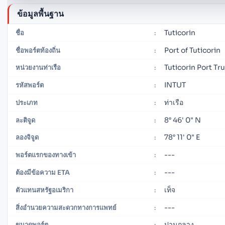
ข้อมูลพื้นฐาน
Tuticorin
ชื่อ
:
Port of Tuticorin
ชื่อพอร์ตท้องถิ่น
:
Tuticorin Port Tr
หน่วยงานท่าเรือ
:
INTUT
รหัสพอร์ต
:
ท่าเรือ
ประเภท
:
8° 46' 0" N
ละติจูด
:
78° 11' 0" E
ลองจิจูด
:
---
พอร์ตแรกของทางเข้า
:
---
ต้องมีข้อความ ETA
:
เท็จ
ตัวแทนสหรัฐอเมริกา
:
---
สิ่งอำนวยความสะดวกทางการแพทย์
:
ปานกลาง
ขนาดพอร์ต
: