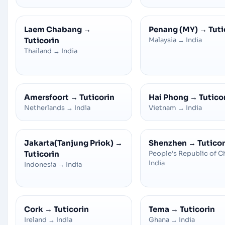
Laem Chabang
→
Penang (MY)
→
Tuti
Tuticorin
Malaysia
→
India
Thailand
→
India
Amersfoort
→
Tuticorin
Hai Phong
→
Tutico
Netherlands
→
India
Vietnam
→
India
Jakarta(Tanjung Priok)
→
Shenzhen
→
Tuticor
Tuticorin
People's Republic of C
India
Indonesia
→
India
Cork
→
Tuticorin
Tema
→
Tuticorin
Ireland
→
India
Ghana
→
India