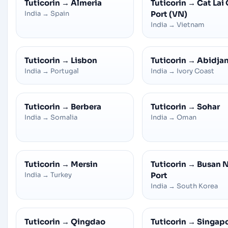
Tuticorin
→
Almeria
Tuticorin
→
Cat Lai 
India
→
Spain
Port (VN)
India
→
Vietnam
Tuticorin
→
Lisbon
Tuticorin
→
Abidja
India
→
Portugal
India
→
Ivory Coast
Tuticorin
→
Berbera
Tuticorin
→
Sohar
India
→
Somalia
India
→
Oman
Tuticorin
→
Mersin
Tuticorin
→
Busan 
India
→
Turkey
Port
India
→
South Korea
Tuticorin
→
Qingdao
Tuticorin
→
Singap