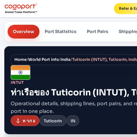
Refer & E
Overview
Port Statistics
Port Pairs
Shippin
Home
/
World Port Info
/
India
/
Tuticorin (INTUT), Tuticorin, Indi
INTUT
ท่าเรือของ
Tuticorin (INTUT), T
Operational details, shipping lines, port pairs,
and r
port in one place.
ท าเร อ
Tuticorin
IN