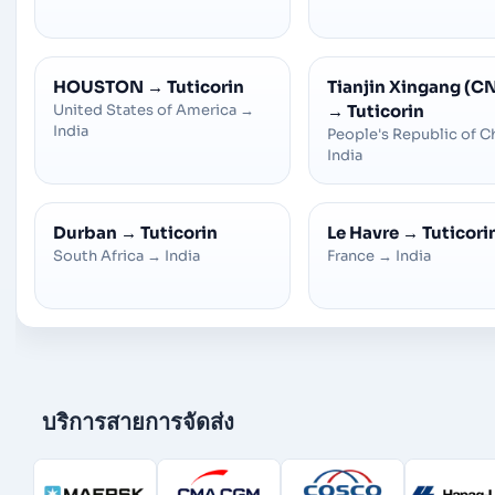
HOUSTON
→
Tuticorin
Tianjin Xingang (C
United States of America
→
→
Tuticorin
India
People's Republic of C
India
Durban
→
Tuticorin
Le Havre
→
Tuticori
South Africa
→
India
France
→
India
บริการสายการจัดส่ง