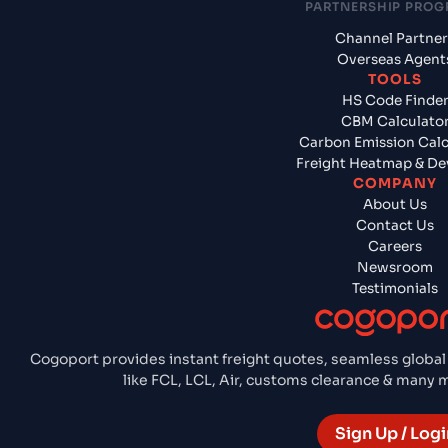
PARTNERSHIP PRO
Channel Partner
Overseas Agent
TOOLS
HS Code Finde
CBM Calculato
Carbon Emission Calc
Freight Heatmap & De
COMPANY
About Us
Contact Us
Careers
Newsroom
Testimonials
Cogoport provides instant freight quotes, seamless global
like FCL, LCL, Air, customs clearance & many
Sign Up / Logi