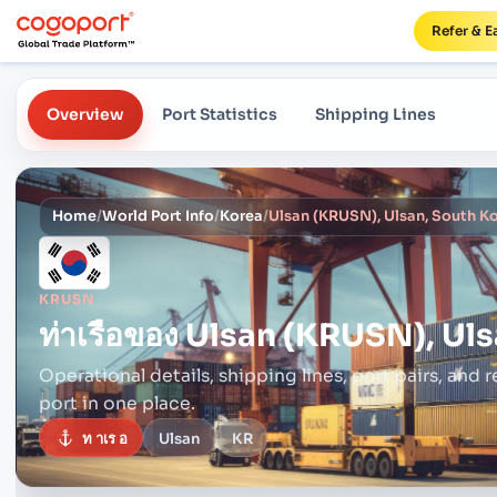
Refer & E
Overview
Port Statistics
Shipping Lines
Home
/
World Port Info
/
Korea
/
Ulsan (KRUSN), Ulsan, South K
KRUSN
ท่าเรือของ
Ulsan (KRUSN), Uls
Operational details, shipping lines, port pairs,
and r
port in one place.
ท าเร อ
Ulsan
KR