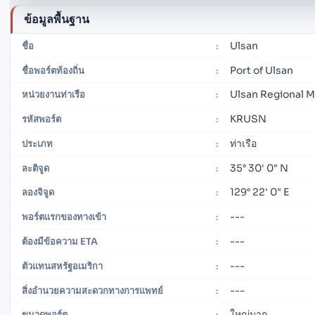
ข้อมูลพื้นฐาน
Ulsan
ชื่อ
:
Port of Ulsan
ชื่อพอร์ตท้องถิ่น
:
Ulsan Regional Ma
หน่วยงานท่าเรือ
:
KRUSN
รหัสพอร์ต
:
ท่าเรือ
ประเภท
:
35° 30' 0" N
ละติจูด
:
129° 22' 0" E
ลองจิจูด
:
---
พอร์ตแรกของทางเข้า
:
---
ต้องมีข้อความ ETA
:
---
ตัวแทนสหรัฐอเมริกา
:
---
สิ่งอำนวยความสะดวกทางการแพทย์
:
ใหญ่มาก
ขนาดพอร์ต
: