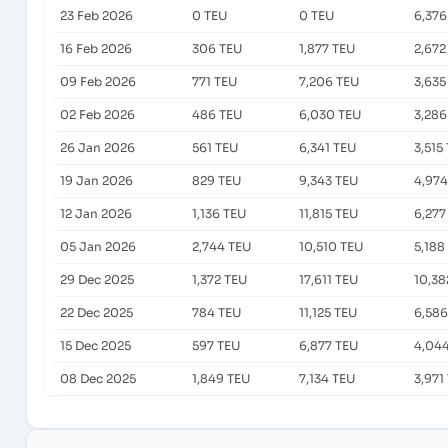
23 Feb 2026
0 TEU
0 TEU
6,376
16 Feb 2026
306 TEU
1,877 TEU
2,672
09 Feb 2026
771 TEU
7,206 TEU
3,635
02 Feb 2026
486 TEU
6,030 TEU
3,286
26 Jan 2026
561 TEU
6,341 TEU
3,515
19 Jan 2026
829 TEU
9,343 TEU
4,974
12 Jan 2026
1,136 TEU
11,815 TEU
6,277
05 Jan 2026
2,744 TEU
10,510 TEU
5,188
29 Dec 2025
1,372 TEU
17,611 TEU
10,38
22 Dec 2025
784 TEU
11,125 TEU
6,586
15 Dec 2025
597 TEU
6,877 TEU
4,04
08 Dec 2025
1,849 TEU
7,134 TEU
3,971