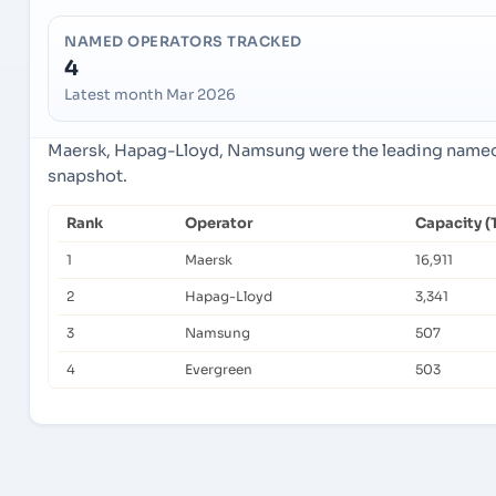
NAMED OPERATORS TRACKED
4
Latest month Mar 2026
Maersk, Hapag-Lloyd, Namsung were the leading named o
snapshot.
Rank
Operator
Capacity (
1
Maersk
16,911
2
Hapag-Lloyd
3,341
3
Namsung
507
4
Evergreen
503