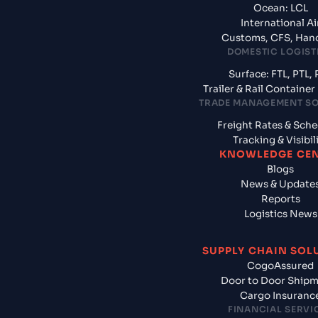
Ocean: LCL
International Ai
Customs, CFS, Han
DOMESTIC LOGIST
Surface: FTL, PTL, 
Trailer & Rail Containe
TRADE MANAGEMENT S
Freight Rates & Sch
Tracking & Visibil
KNOWLEDGE CE
Blogs
News & Update
Reports
Logistics News
SUPPLY CHAIN SOL
CogoAssured
Door to Door Ship
Cargo Insuranc
FINANCIAL SERVI