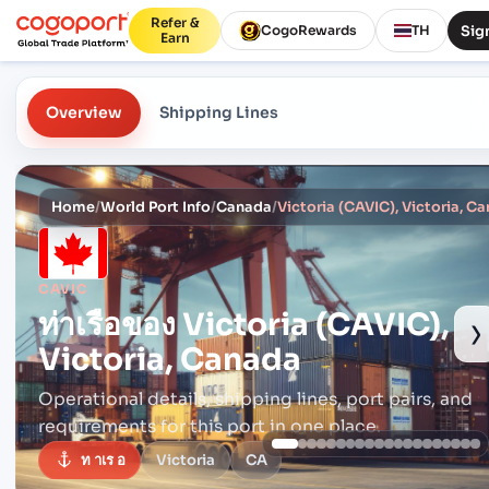
Refer &
Sign
CogoRewards
TH
Earn
Overview
Shipping Lines
Home
/
World Port Info
/
Canada
/
Victoria (CAVIC), Victoria, C
CAVIC
ท่าเรือของ
Victoria (CAVIC),
›
Victoria, Canada
Operational details, shipping lines, port pairs,
and
requirements for this port in one place.
ท าเร อ
Victoria
CA