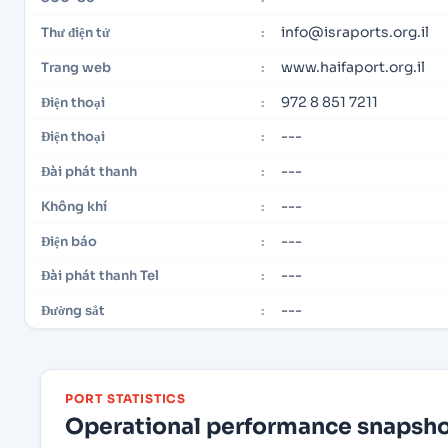
info@israports.org.il
Thư điện tử
:
www.haifaport.org.il
Trang web
:
972 8 851 7211
Điện thoại
:
---
Điện thoại
:
---
Đài phát thanh
:
---
Không khí
:
---
Điện báo
:
---
Đài phát thanh Tel
:
---
Đường sắt
:
PORT STATISTICS
Operational performance snapshot