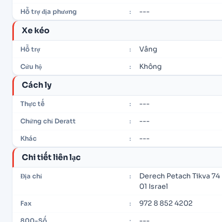
---
Hỗ trợ địa phương
:
Xe kéo
Vâng
Hỗ trợ
:
Không
Cứu hộ
:
Cách ly
---
Thực tế
:
---
Chứng chỉ Deratt
:
---
Khác
:
Chi tiết liên lạc
Derech Petach Tikva 74 
Địa chỉ
:
01 Israel
972 8 852 4202
Fax
:
---
800-Số
: