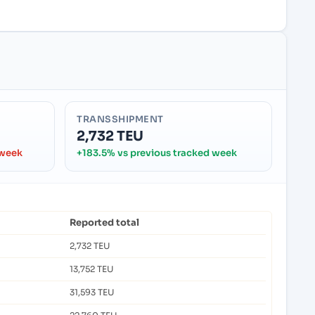
TRANSSHIPMENT
2,732 TEU
 week
+183.5% vs previous tracked week
Reported total
2,732 TEU
13,752 TEU
31,593 TEU