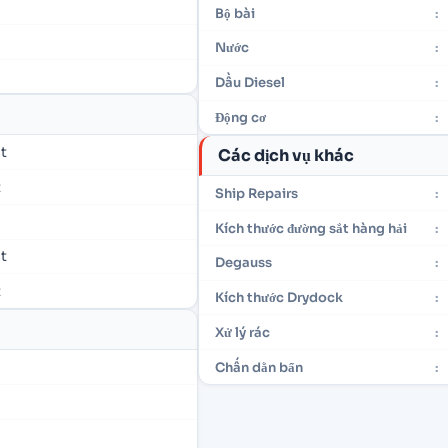
Bộ bài
:
Nước
:
Dầu Diesel
:
Động cơ
:
ét
Các dịch vụ khác
t
Ship Repairs
:
Kích thước đường sắt hàng hải
:
ét
Degauss
:
t
Kích thước Drydock
:
Xử lý rác
:
Chấn dằn bẩn
: