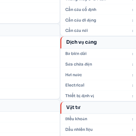
Cần cẩu cố định
:
Cần cẩu di động
:
Cần cẩu nổi
:
Dịch vụ cảng
Bờ biển dài
:
Sửa chữa điện
:
Hơi nước
:
Electrical
:
Thiết bị định vị
:
Vật tư
Điều khoản
:
Dầu nhiên liệu
: