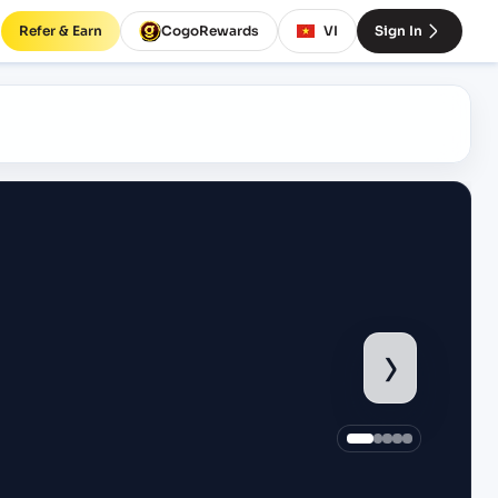
Refer & Earn
CogoRewards
VI
Sign In
›