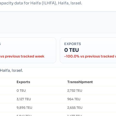
acity data for Haifa (ILHFA), Haifa, Israel.
S
EXPORTS
0 TEU
vs previous tracked week
-100.0% vs previous tracked
aifa, Israel.
Exports
Transshipment
0 TEU
2,732 TEU
3,127 TEU
964 TEU
9,895 TEU
2,655 TEU