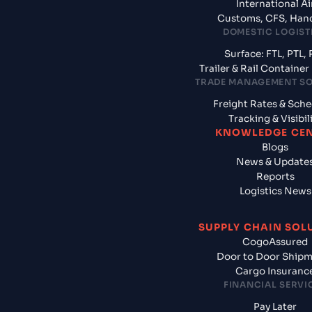
International Ai
Customs, CFS, Han
DOMESTIC LOGIST
Surface: FTL, PTL, 
Trailer & Rail Containe
TRADE MANAGEMENT S
Freight Rates & Sch
Tracking & Visibil
KNOWLEDGE CE
Blogs
News & Update
Reports
Logistics News
SUPPLY CHAIN SOL
CogoAssured
Door to Door Ship
Cargo Insuranc
FINANCIAL SERVI
Pay Later