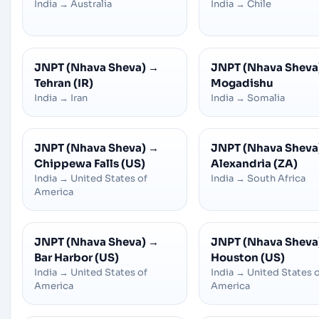
India
→
Australia
India
→
Chile
JNPT (Nhava Sheva)
→
JNPT (Nhava Sheva
Tehran (IR)
Mogadishu
India
→
Iran
India
→
Somalia
JNPT (Nhava Sheva)
→
JNPT (Nhava Sheva
Chippewa Falls (US)
Alexandria (ZA)
India
→
United States of
India
→
South Africa
America
JNPT (Nhava Sheva)
→
JNPT (Nhava Sheva
Bar Harbor (US)
Houston (US)
India
→
United States of
India
→
United States 
America
America