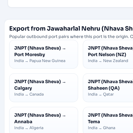
Export from Jawaharlal Nehru (Nhava Sh
Popular outbound port pairs where this port is the origin. C
JNPT (Nhava Sheva)
→
JNPT (Nhava Sheva
Port Moresby
Port Nelson (NZ)
India
→
Papua New Guinea
India
→
New Zealand
JNPT (Nhava Sheva)
→
JNPT (Nhava Sheva
Calgary
Shaheen (QA)
India
→
Canada
India
→
Qatar
JNPT (Nhava Sheva)
→
JNPT (Nhava Sheva
Annaba
Tema
India
→
Algeria
India
→
Ghana