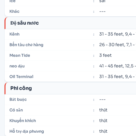
sai
Ice
:
---
Khác
:
Độ sâu nước
31 - 35 feet, 9,4 
Kênh
:
26 - 30 feet, 7,1 -
Bến tàu chở hàng
:
3 feet
Mean Tide
:
41 - 45 feet, 12,5
neo đậu
:
31 - 35 feet, 9,4 
Oil Terminal
:
Phi công
---
Bắt buộc
:
thật
Có sẵn
:
thật
Khuyến khích
:
thật
Hỗ trợ địa phương
: