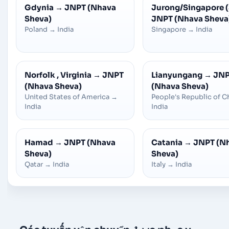
Gdynia
→
JNPT (Nhava
Jurong/Singapore 
Sheva)
JNPT (Nhava Sheva
Poland
→
India
Singapore
→
India
Norfolk , Virginia
→
JNPT
Lianyungang
→
JN
(Nhava Sheva)
(Nhava Sheva)
United States of America
→
People's Republic of C
India
India
Hamad
→
JNPT (Nhava
Catania
→
JNPT (N
Sheva)
Sheva)
Qatar
→
India
Italy
→
India