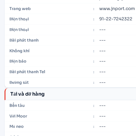
www.jnport.com
Trang web
:
91-22-7242322
Điện thoại
:
---
Điện thoại
:
---
Đài phát thanh
:
---
Không khí
:
---
Điện báo
:
---
Đài phát thanh Tel
:
---
Đường sắt
:
Tải và dỡ hàng
---
Bến tàu
:
---
Với Moor
:
---
Mỏ neo
: