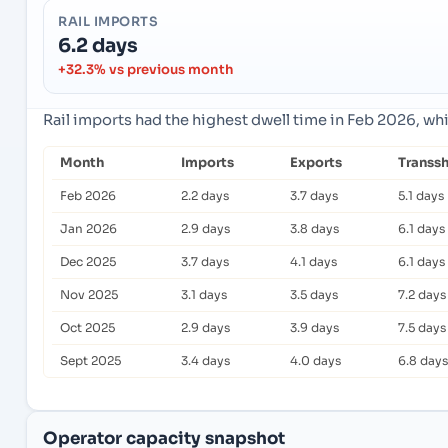
RAIL IMPORTS
6.2 days
+32.3% vs previous month
Rail imports had the highest dwell time in Feb 2026, wh
Month
Imports
Exports
Transs
Feb 2026
2.2 days
3.7 days
5.1 days
Jan 2026
2.9 days
3.8 days
6.1 days
Dec 2025
3.7 days
4.1 days
6.1 days
Nov 2025
3.1 days
3.5 days
7.2 days
Oct 2025
2.9 days
3.9 days
7.5 days
Sept 2025
3.4 days
4.0 days
6.8 days
Operator capacity snapshot