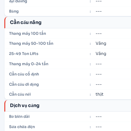
---
đại dương
:
---
Băng
:
Cần cẩu nâng
---
Thang máy 100 tấn
:
Vâng
Thang máy 50-100 tấn
:
Vâng
25-49 Ton Lifts
:
---
Thang máy 0-24 tấn
:
---
Cần cẩu cố định
:
---
Cần cẩu di động
:
thật
Cần cẩu nổi
:
Dịch vụ cảng
---
Bờ biển dài
:
---
Sửa chữa điện
: