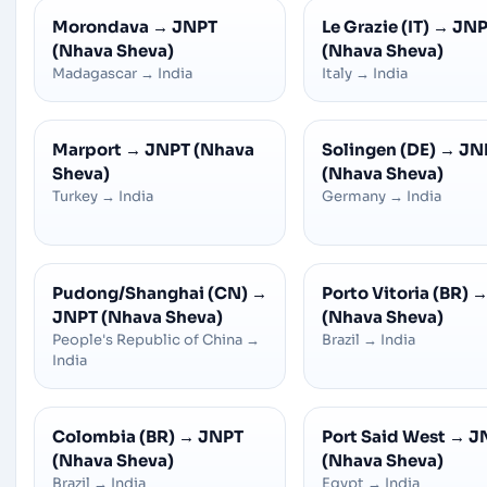
Morondava
→
JNPT
Le Grazie (IT)
→
JNP
(Nhava Sheva)
(Nhava Sheva)
Madagascar
→
India
Italy
→
India
Marport
→
JNPT (Nhava
Solingen (DE)
→
JN
Sheva)
(Nhava Sheva)
Turkey
→
India
Germany
→
India
Pudong/Shanghai (CN)
→
Porto Vitoria (BR)
JNPT (Nhava Sheva)
(Nhava Sheva)
People's Republic of China
→
Brazil
→
India
India
Colombia (BR)
→
JNPT
Port Said West
→
J
(Nhava Sheva)
(Nhava Sheva)
Brazil
→
India
Egypt
→
India