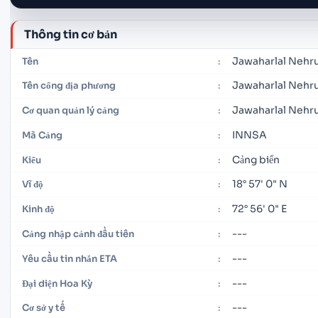
Thông tin cơ bản
Jawaharlal Nehr
Tên
:
Jawaharlal Nehru
Tên cổng địa phương
:
Jawaharlal Nehru
Cơ quan quản lý cảng
:
INNSA
Mã Cảng
:
Cảng biển
Kiểu
:
18° 57' 0" N
Vĩ độ
:
72° 56' 0" E
Kinh độ
:
---
Cảng nhập cảnh đầu tiên
:
---
Yêu cầu tin nhắn ETA
:
---
Đại diện Hoa Kỳ
:
---
Cơ sở y tế
: