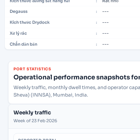
Rất nhỏ
Kích thước đường sắt hàng hải
:
---
Degauss
:
---
Kích thước Drydock
:
---
Xử lý rác
:
---
Chấn dằn bẩn
:
PORT STATISTICS
Operational performance snapshots for 
Weekly traffic, monthly dwell times, and operator cap
Sheva) (INNSA), Mumbai, India.
Weekly traffic
Week of 23 Feb 2026