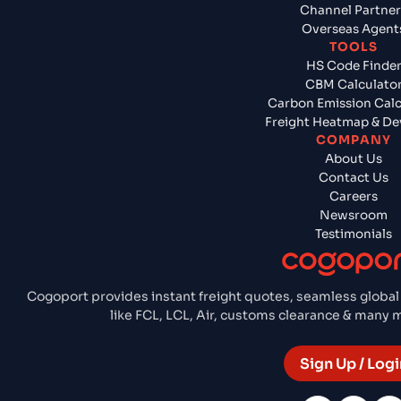
Channel Partner
Overseas Agent
TOOLS
HS Code Finde
CBM Calculato
Carbon Emission Calc
Freight Heatmap & De
COMPANY
About Us
Contact Us
Careers
Newsroom
Testimonials
Cogoport provides instant freight quotes, seamless global
like FCL, LCL, Air, customs clearance & many
Sign Up / Logi