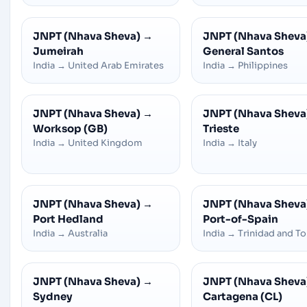
JNPT (Nhava Sheva)
→
JNPT (Nhava Sheva
Jumeirah
General Santos
India
→
United Arab Emirates
India
→
Philippines
JNPT (Nhava Sheva)
→
JNPT (Nhava Sheva
Worksop (GB)
Trieste
India
→
United Kingdom
India
→
Italy
JNPT (Nhava Sheva)
→
JNPT (Nhava Sheva
Port Hedland
Port-of-Spain
India
→
Australia
India
→
Trinidad and T
JNPT (Nhava Sheva)
→
JNPT (Nhava Sheva
Sydney
Cartagena (CL)