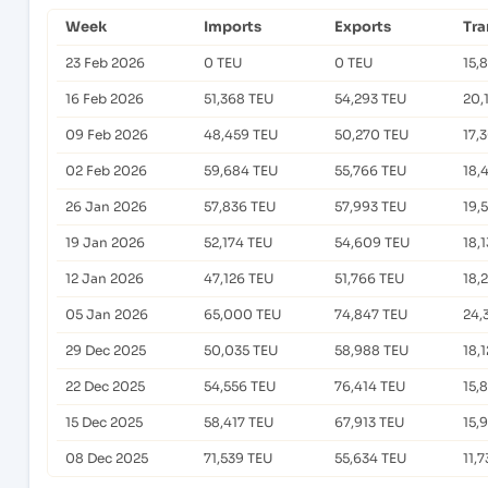
Week
Imports
Exports
Tra
23 Feb 2026
0 TEU
0 TEU
15,
16 Feb 2026
51,368 TEU
54,293 TEU
20,
09 Feb 2026
48,459 TEU
50,270 TEU
17,
02 Feb 2026
59,684 TEU
55,766 TEU
18,
26 Jan 2026
57,836 TEU
57,993 TEU
19,
19 Jan 2026
52,174 TEU
54,609 TEU
18,
12 Jan 2026
47,126 TEU
51,766 TEU
18,
05 Jan 2026
65,000 TEU
74,847 TEU
24,
29 Dec 2025
50,035 TEU
58,988 TEU
18,
22 Dec 2025
54,556 TEU
76,414 TEU
15,
15 Dec 2025
58,417 TEU
67,913 TEU
15,
08 Dec 2025
71,539 TEU
55,634 TEU
11,