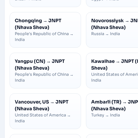
Chongqing
→
JNPT
Novorossiysk
→
JN
(Nhava Sheva)
(Nhava Sheva)
People's Republic of China
→
Russia
→
India
India
Yangpu (CN)
→
JNPT
Kawaihae
→
JNPT 
(Nhava Sheva)
Sheva)
People's Republic of China
→
United States of Amer
India
India
Vancouver, US
→
JNPT
Ambarli (TR)
→
JNP
(Nhava Sheva)
(Nhava Sheva)
United States of America
→
Turkey
→
India
India