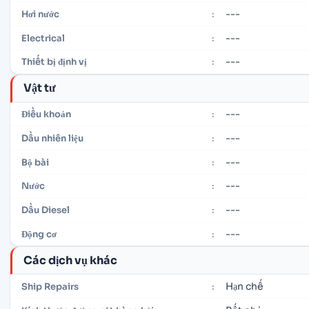
---
Hơi nước
:
---
Electrical
:
---
Thiết bị định vị
:
Vật tư
---
Điều khoản
:
---
Dầu nhiên liệu
:
---
Bộ bài
:
---
Nước
:
---
Dầu Diesel
:
---
Động cơ
:
Các dịch vụ khác
Hạn chế
Ship Repairs
: