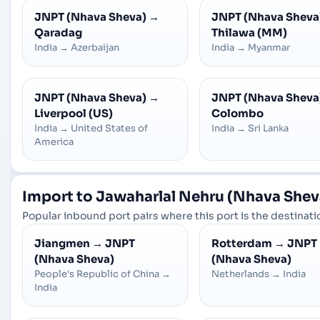
JNPT (Nhava Sheva)
→
JNPT (Nhava Sheva
Qaradag
Thilawa (MM)
India
→
Azerbaijan
India
→
Myanmar
JNPT (Nhava Sheva)
→
JNPT (Nhava Sheva
Liverpool (US)
Colombo
India
→
United States of
India
→
Sri Lanka
America
Import to Jawaharlal Nehru (Nhava Shev
Popular inbound port pairs where this port is the destinatio
Jiangmen
→
JNPT
Rotterdam
→
JNPT
(Nhava Sheva)
(Nhava Sheva)
People's Republic of China
→
Netherlands
→
India
India