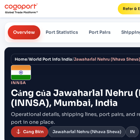
Refer & 
Overview
Port Statistics
Port Pairs
Shippin
Home
/
World Port Info
/
India
/
INNSA
Cảng của
Jawaharlal Nehru 
(INNSA), Mumbai, India
Operational details, shipping lines, port pairs,
and r
port in one place.
Cảng Biển
Jawaharlal Nehru (Nhava Sheva)
IN