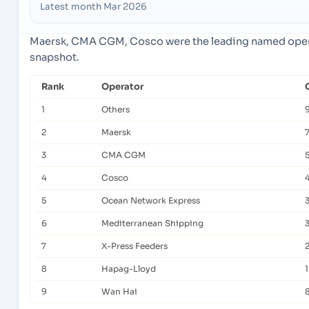
Latest month Mar 2026
Maersk, CMA CGM, Cosco were the leading named operat
snapshot.
Rank
Operator
1
Others
2
Maersk
3
CMA CGM
5
4
Cosco
5
Ocean Network Express
6
Mediterranean Shipping
7
X-Press Feeders
2
8
Hapag-Lloyd
9
Wan Hai