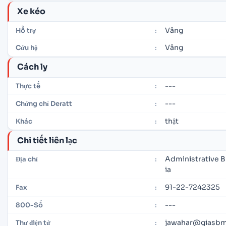
Xe kéo
Vâng
Hỗ trợ
:
Vâng
Cứu hộ
:
Cách ly
---
Thực tế
:
---
Chứng chỉ Deratt
:
thật
Khác
:
Chi tiết liên lạc
Administrative B
Địa chỉ
:
ia
91-22-7242325
Fax
:
---
800-Số
:
jawahar@giasbm0
Thư điện tử
: