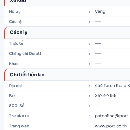
Xe kéo
Vâng
Hỗ trợ
:
---
Cứu hộ
:
Cách ly
---
Thực tế
:
---
Chứng chỉ Deratt
:
---
Khác
:
Chi tiết liên lạc
444 Tarua Road K
Địa chỉ
:
2672-7156
Fax
:
---
800-Số
:
patonline@port.
Thư điện tử
:
www.port.co.th
Trang web
: