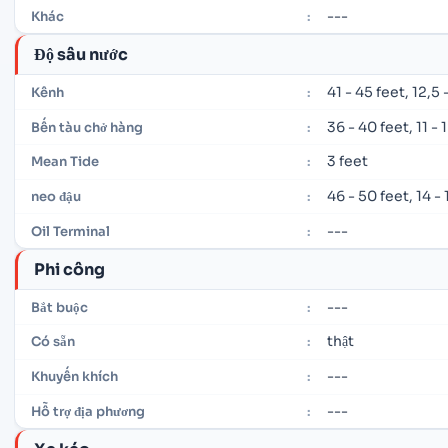
---
Khác
:
Độ sâu nước
41 - 45 feet, 12,5
Kênh
:
36 - 40 feet, 11 -
Bến tàu chở hàng
:
3 feet
Mean Tide
:
46 - 50 feet, 14 -
neo đậu
:
---
Oil Terminal
:
Phi công
---
Bắt buộc
:
thật
Có sẵn
:
---
Khuyến khích
:
---
Hỗ trợ địa phương
: