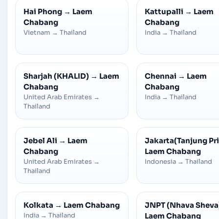
Hai Phong
→
Laem
Kattupalli
→
Laem
Chabang
Chabang
Vietnam
→
Thailand
India
→
Thailand
Sharjah (KHALID)
→
Laem
Chennai
→
Laem
Chabang
Chabang
United Arab Emirates
→
India
→
Thailand
Thailand
Jebel Ali
→
Laem
Jakarta(Tanjung Pr
Chabang
Laem Chabang
United Arab Emirates
→
Indonesia
→
Thailand
Thailand
Kolkata
→
Laem Chabang
JNPT (Nhava Sheva
India
→
Thailand
Laem Chabang