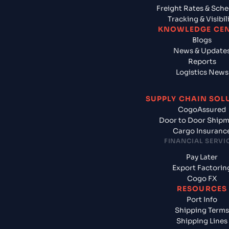
Freight Rates & Sch
Tracking & Visibil
KNOWLEDGE CE
Blogs
News & Update
Reports
Logistics News
SUPPLY CHAIN SOL
CogoAssured
Door to Door Ship
Cargo Insuranc
FINANCIAL SERVI
Pay Later
Export Factorin
Cogo FX
RESOURCES
Port Info
Shipping Terms
Shipping Lines