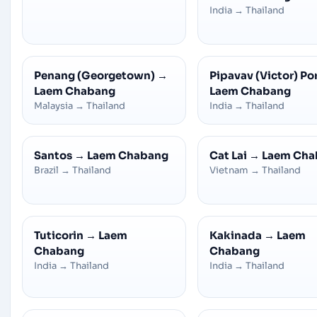
India
→
Thailand
Penang (Georgetown)
→
Pipavav (Victor) Po
Laem Chabang
Laem Chabang
Malaysia
→
Thailand
India
→
Thailand
Santos
→
Laem Chabang
Cat Lai
→
Laem Cha
Brazil
→
Thailand
Vietnam
→
Thailand
Tuticorin
→
Laem
Kakinada
→
Laem
Chabang
Chabang
India
→
Thailand
India
→
Thailand