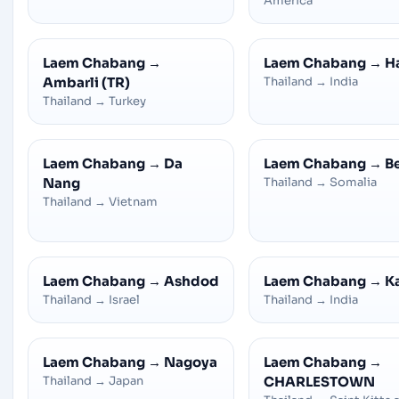
America
Laem Chabang
→
Laem Chabang
→
H
Ambarli (TR)
Thailand
→
India
Thailand
→
Turkey
Laem Chabang
→
Da
Laem Chabang
→
B
Nang
Thailand
→
Somalia
Thailand
→
Vietnam
Laem Chabang
→
Ashdod
Laem Chabang
→
K
Thailand
→
Israel
Thailand
→
India
Laem Chabang
→
Nagoya
Laem Chabang
→
Thailand
→
Japan
CHARLESTOWN