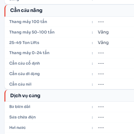
Cần cẩu nâng
---
Thang máy 100 tấn
:
Vâng
Thang máy 50-100 tấn
:
Vâng
25-49 Ton Lifts
:
---
Thang máy 0-24 tấn
:
---
Cần cẩu cố định
:
---
Cần cẩu di động
:
---
Cần cẩu nổi
:
Dịch vụ cảng
---
Bờ biển dài
:
---
Sửa chữa điện
:
---
Hơi nước
: