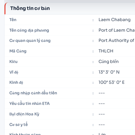
Thông tin cơ bản
Laem Chabang
Tên
:
Port of Laem Ch
Tên cổng địa phương
:
Port Authority of
Cơ quan quản lý cảng
:
THLCH
Mã Cảng
:
Cảng biển
Kiểu
:
13° 3' 0" N
Vĩ độ
:
100° 53' 0" E
Kinh độ
:
---
Cảng nhập cảnh đầu tiên
:
---
Yêu cầu tin nhắn ETA
:
---
Đại diện Hoa Kỳ
:
---
Cơ sở y tế
:
Lớn
Kích thước cổng
: