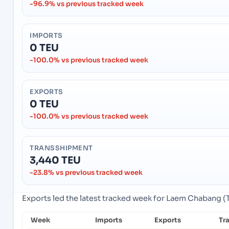
-96.9% vs previous tracked week
IMPORTS
0 TEU
-100.0% vs previous tracked week
EXPORTS
0 TEU
-100.0% vs previous tracked week
TRANSSHIPMENT
3,440 TEU
-23.8% vs previous tracked week
Exports led the latest tracked week for Laem Chabang (
Week
Imports
Exports
Tr