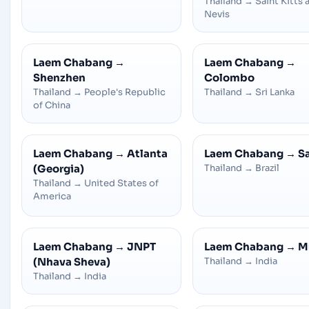
Thailand
→
Saint Kitts 
Nevis
Laem Chabang
→
Laem Chabang
→
Shenzhen
Colombo
Thailand
→
People's Republic
Thailand
→
Sri Lanka
of China
Laem Chabang
→
Atlanta
Laem Chabang
→
S
(Georgia)
Thailand
→
Brazil
Thailand
→
United States of
America
Laem Chabang
→
JNPT
Laem Chabang
→
M
(Nhava Sheva)
Thailand
→
India
Thailand
→
India