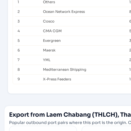
1
Others
2
Ocean Network Express
3
Cosco
4
CMA CGM
5
Evergreen
6
Maersk
7
YML
8
Mediterranean Shipping
9
X-Press Feeders
Export from Laem Chabang (THLCH), Thai
Popular outbound port pairs where this port is the origin. C