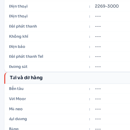
2269-3000
Điện thoại
:
---
Điện thoại
:
---
Đài phát thanh
:
---
Không khí
:
---
Điện báo
:
---
Đài phát thanh Tel
:
---
Đường sắt
:
Tải và dỡ hàng
---
Bến tàu
:
---
Với Moor
:
---
Mỏ neo
:
---
đại dương
:
---
Băng
: