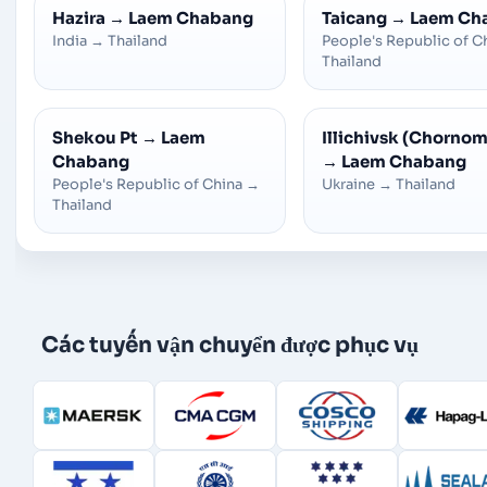
Hazira
→
Laem Chabang
Taicang
→
Laem Ch
India
→
Thailand
People's Republic of C
Thailand
Shekou Pt
→
Laem
Illichivsk (Chorno
Chabang
→
Laem Chabang
People's Republic of China
→
Ukraine
→
Thailand
Thailand
Các tuyến vận chuyển được phục vụ