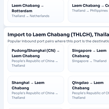
Laem Chabang
→
Laem Chabang
→
C
Rotterdam
Thailand
→
Philippines
Thailand
→
Netherlands
Import to Laem Chabang (THLCH), Thaila
Popular inbound port pairs where this port is the destinatio
Pudong/Shanghai (CN)
→
Singapore
→
Laem
Laem Chabang
Chabang
People's Republic of China
→
Singapore
→
Thailand
Thailand
Shanghai
→
Laem
Qingdao
→
Laem
Chabang
Chabang
People's Republic of China
→
People's Republic of C
Thailand
Thailand