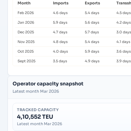
Month
Imports
Exports
Transs
Feb 2026
4.6 days
5.4 days
4.5 days
Jan 2026
5.9 days
5.6 days
4.2 days
Dec 2025
4.7 days
5.7 days
3.0 days
Nov 2025
4.8 days
5.4 days
4.1 days
Oct 2025
4.0 days
5.9 days
3.6 days
Sept 2025
3.5 days
4.9 days
3.9 days
Operator capacity snapshot
Latest month Mar 2026
TRACKED CAPACITY
4,10,552 TEU
Latest month Mar 2026