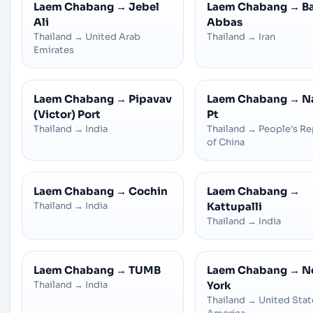
Laem Chabang
→
Jebel
Laem Chabang
→
B
Ali
Abbas
Thailand
→
United Arab
Thailand
→
Iran
Emirates
Laem Chabang
→
Pipavav
Laem Chabang
→
N
(Victor) Port
Pt
Thailand
→
India
Thailand
→
People's Re
of China
Laem Chabang
→
Cochin
Laem Chabang
→
Thailand
→
India
Kattupalli
Thailand
→
India
Laem Chabang
→
TUMB
Laem Chabang
→
N
Thailand
→
India
York
Thailand
→
United Stat