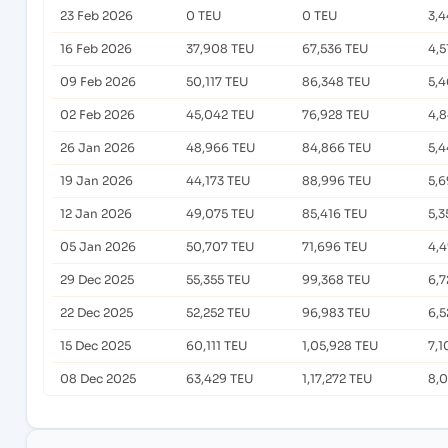
23 Feb 2026
0 TEU
0 TEU
3,
16 Feb 2026
37,908 TEU
67,536 TEU
4,5
09 Feb 2026
50,117 TEU
86,348 TEU
5,4
02 Feb 2026
45,042 TEU
76,928 TEU
4,
26 Jan 2026
48,966 TEU
84,866 TEU
5,4
19 Jan 2026
44,173 TEU
88,996 TEU
5,6
12 Jan 2026
49,075 TEU
85,416 TEU
5,3
05 Jan 2026
50,707 TEU
71,696 TEU
4,
29 Dec 2025
55,355 TEU
99,368 TEU
6,7
22 Dec 2025
52,252 TEU
96,983 TEU
6,5
15 Dec 2025
60,111 TEU
1,05,928 TEU
7,1
08 Dec 2025
63,429 TEU
1,17,272 TEU
8,0