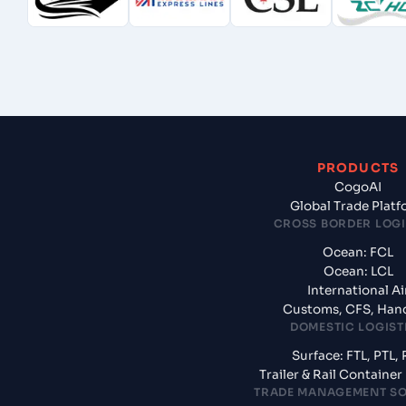
PRODUCTS
CogoAI
Global Trade Plat
CROSS BORDER LOGI
Ocean: FCL
Ocean: LCL
International Ai
Customs, CFS, Han
DOMESTIC LOGIST
Surface: FTL, PTL, 
Trailer & Rail Containe
TRADE MANAGEMENT S