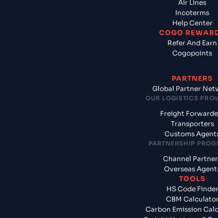
Air Lines
Incoterms
Help Center
COGO REWAR
Refer And Earn
Cogopoints
PARTNERS
Global Partner Net
OUR LOGISTICS PRO
Freight Forwarde
Transporters
Customs Agent
PARTNERSHIP PRO
Channel Partner
Overseas Agent
TOOLS
HS Code Finde
CBM Calculato
Carbon Emission Calc