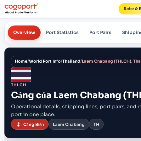
Refer & 
Overview
Port Statistics
Port Pairs
Shippin
Home
/
World Port Info
/
Thailand
/
Laem Chabang (THLCH), Thai
THLCH
Cảng của
Laem Chabang (THL
Operational details, shipping lines, port pairs,
and r
port in one place.
Cảng Biển
Laem Chabang
TH