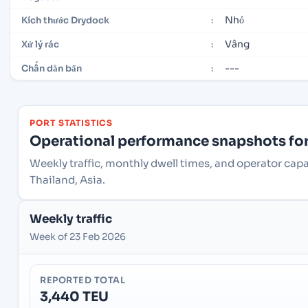
Nhỏ
Kích thước Drydock
:
Vâng
Xử lý rác
:
---
Chấn dằn bẩn
:
PORT STATISTICS
Operational performance snapshots for 
Weekly traffic, monthly dwell times, and operator ca
Thailand, Asia.
Weekly traffic
Week of 23 Feb 2026
REPORTED TOTAL
3,440 TEU