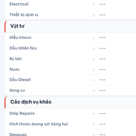
---
Electrical
:
---
Thiết bị định vị
:
Vật tư
---
Điều khoản
:
---
Dầu nhiên liệu
:
---
Bộ bài
:
---
Nước
:
---
Dầu Diesel
:
---
Động cơ
:
Các dịch vụ khác
---
Ship Repairs
:
---
Kích thước đường sắt hàng hải
:
---
Degauss
: