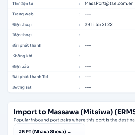
MassPort@tse.com.er
Thư điện tử
:
---
Trang web
:
291 1 55 21 22
Điện thoại
:
---
Điện thoại
:
---
Đài phát thanh
:
---
Không khí
:
---
Điện báo
:
---
Đài phát thanh Tel
:
---
Đường sắt
:
Import to Massawa (Mitsiwa) (ERMS
Popular inbound port pairs where this port is the destinat
JNPT (Nhava Sheva)
→