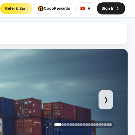
Refer & Earn
CogoRewards
VI
Sign In
›