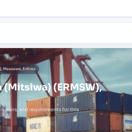
 Massawa, Eritrea
 (Mitsiwa) (ERMSW),
rt pairs,
and requirements for this