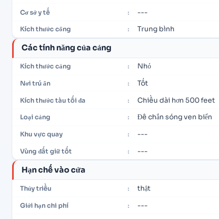
---
Cơ sở y tế
:
Trung bình
Kích thước cổng
:
Các tính năng của cảng
Nhỏ
Kích thước cảng
:
Tốt
Nơi trú ẩn
:
Chiều dài hơn 500 feet
Kích thước tàu tối đa
:
Đê chắn sóng ven biển
Loại cảng
:
---
Khu vực quay
:
---
Vùng đất giữ tốt
:
Hạn chế vào cửa
thật
Thủy triều
:
---
Giới hạn chi phí
: