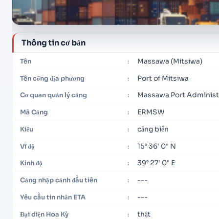
Thông tin cơ bản
Massawa (Mitsiwa)
Tên
:
Port of Mitsiwa
Tên cổng địa phương
:
Massawa Port Administ
Cơ quan quản lý cảng
:
ERMSW
Mã Cảng
:
cảng biển
Kiểu
:
15° 36' 0" N
Vĩ độ
:
39° 27' 0" E
Kinh độ
:
---
Cảng nhập cảnh đầu tiên
:
---
Yêu cầu tin nhắn ETA
:
thật
Đại diện Hoa Kỳ
: