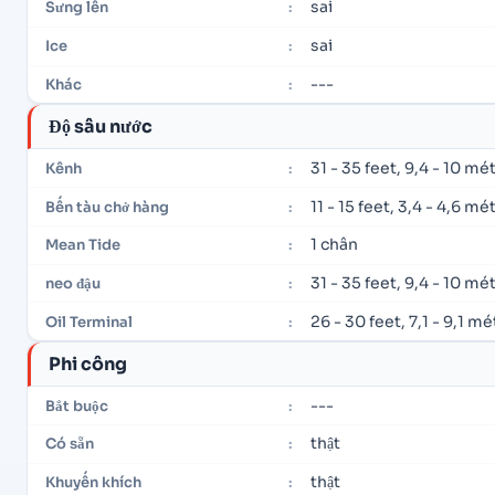
sai
Sưng lên
:
sai
Ice
:
---
Khác
:
Độ sâu nước
31 - 35 feet, 9,4 - 10 mé
Kênh
:
11 - 15 feet, 3,4 - 4,6 mé
Bến tàu chở hàng
:
1 chân
Mean Tide
:
31 - 35 feet, 9,4 - 10 mé
neo đậu
:
26 - 30 feet, 7,1 - 9,1 mé
Oil Terminal
:
Phi công
---
Bắt buộc
:
thật
Có sẵn
:
thật
Khuyến khích
: