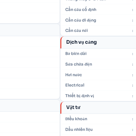
Cần cẩu cố định
:
Cần cẩu di động
:
Cần cẩu nổi
:
Dịch vụ cảng
Bờ biển dài
:
Sửa chữa điện
:
Hơi nước
:
Electrical
:
Thiết bị định vị
:
Vật tư
Điều khoản
:
Dầu nhiên liệu
: