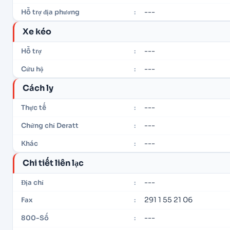
---
Hỗ trợ địa phương
:
Xe kéo
---
Hỗ trợ
:
---
Cứu hộ
:
Cách ly
---
Thực tế
:
---
Chứng chỉ Deratt
:
---
Khác
:
Chi tiết liên lạc
---
Địa chỉ
:
291 1 55 21 06
Fax
:
---
800-Số
: