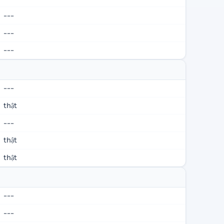
---
---
---
---
thật
---
thật
thật
---
---