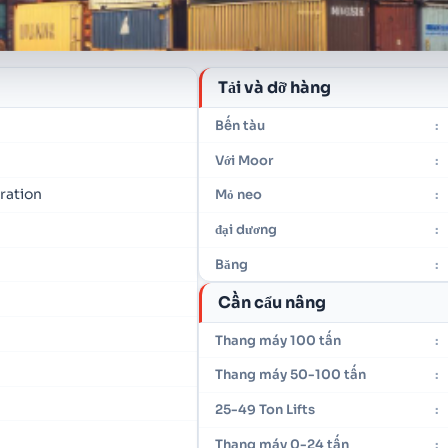
Tải và dỡ hàng
Bến tàu
:
Với Moor
:
ration
Mỏ neo
:
đại dương
:
Băng
:
Cần cẩu nâng
Thang máy 100 tấn
:
Thang máy 50-100 tấn
:
25-49 Ton Lifts
:
Thang máy 0-24 tấn
: