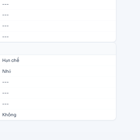
---
---
---
---
Hạn chế
Nhỏ
---
---
---
Không