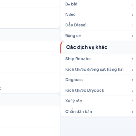
Bộ bài
:
Nước
:
Dầu Diesel
:
Động cơ
:
t
Các dịch vụ khác
t
Ship Repairs
:
Kích thước đường sắt hàng hải
:
t
Degauss
:
t
Kích thước Drydock
:
Xử lý rác
:
Chấn dằn bẩn
: