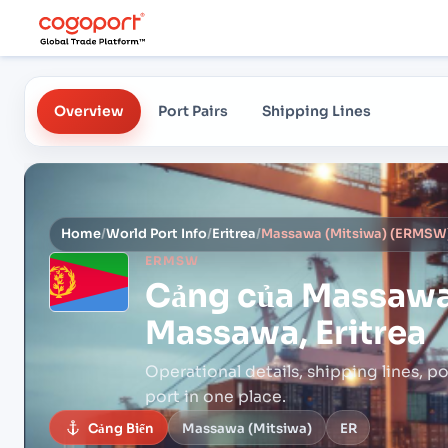
Overview
Port Pairs
Shipping Lines
Home
/
World Port Info
/
Eritrea
/
Massawa (Mitsiwa) (ERMSW),
ERMSW
Cảng của
Massawa
Massawa, Eritrea
Operational details, shipping lines, po
port in one place.
Cảng Biển
Massawa (Mitsiwa)
ER