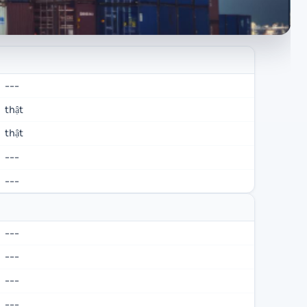
---
thật
thật
---
---
---
---
---
---