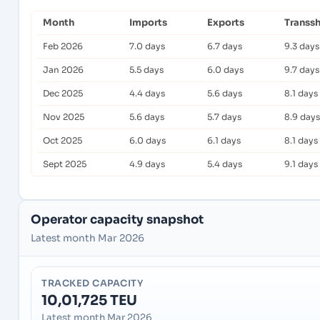
Month
Imports
Exports
Transs
Feb 2026
7.0 days
6.7 days
9.3 days
Jan 2026
5.5 days
6.0 days
9.7 days
Dec 2025
4.4 days
5.6 days
8.1 days
Nov 2025
5.6 days
5.7 days
8.9 days
Oct 2025
6.0 days
6.1 days
8.1 days
Sept 2025
4.9 days
5.4 days
9.1 days
Operator capacity snapshot
Latest month Mar 2026
TRACKED CAPACITY
10,01,725 TEU
Latest month Mar 2026