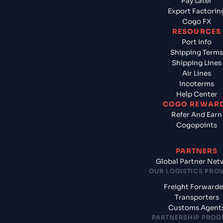
Pay Later
Export Factorin
Cogo FX
RESOURCES
Port Info
Shipping Terms
Shipping Lines
Air Lines
Incoterms
Help Center
COGO REWAR
Refer And Earn
Cogopoints
PARTNERS
Global Partner Net
OUR LOGISTICS PRO
Freight Forwarde
Transporters
Customs Agent
PARTNERSHIP PRO