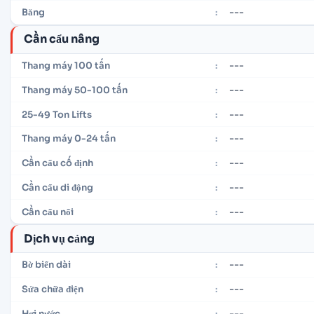
---
Băng
:
Cần cẩu nâng
---
Thang máy 100 tấn
:
---
Thang máy 50-100 tấn
:
---
25-49 Ton Lifts
:
---
Thang máy 0-24 tấn
:
---
Cần cẩu cố định
:
---
Cần cẩu di động
:
---
Cần cẩu nổi
:
Dịch vụ cảng
---
Bờ biển dài
:
---
Sửa chữa điện
:
---
Hơi nước
: