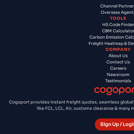
Channel Partner
Overseas Agent
TOOLS
HS Code Finde
CBM Calculato
Carbon Emission Calc
Freight Heatmap & De
COMPANY
About Us
Contact Us
Careers
Newsroom
Testimonials
Cogoport provides instant freight quotes, seamless global
like FCL, LCL, Air, customs clearance & many
Sign Up / Logi