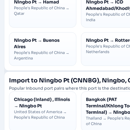
Ningbo Pt
→
Hamad
Ningbo Pt
→
ICD
People's Republic of China
→
Ahmedabad/Khodi
Qatar
People's Republic of C
India
Ningbo Pt
→
Buenos
Ningbo Pt
→
Rotte
Aires
People's Republic of C
Netherlands
People's Republic of China
→
Argentina
Import to Ningbo Pt (CNNBG), Ningbo, 
Popular inbound port pairs where this port is the destinatio
Chicago (Inland) , Illinois
Bangkok (PAT
→
Ningbo Pt
Terminal/Khlong To
United States of America
→
Terminal)
→
Ningbo
People's Republic of China
Thailand
→
People's Re
of China