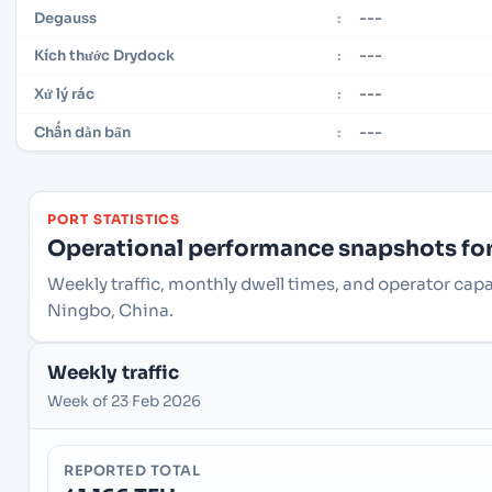
---
Degauss
:
---
Kích thước Drydock
:
---
Xử lý rác
:
---
Chấn dằn bẩn
:
PORT STATISTICS
Operational performance snapshots for 
Weekly traffic, monthly dwell times, and operator cap
Ningbo, China.
Weekly traffic
Week of 23 Feb 2026
REPORTED TOTAL