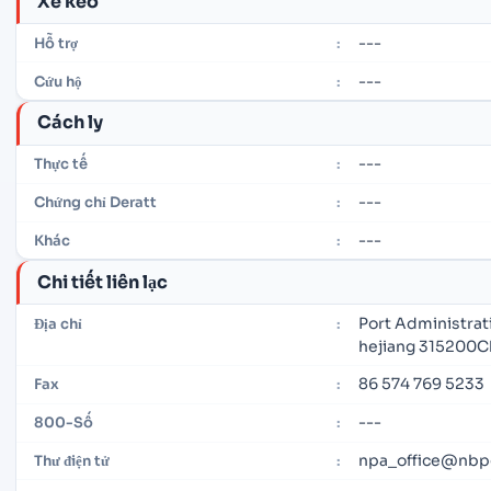
Xe kéo
---
Hỗ trợ
:
---
Cứu hộ
:
Cách ly
---
Thực tế
:
---
Chứng chỉ Deratt
:
---
Khác
:
Chi tiết liên lạc
Port Administrat
Địa chỉ
:
hejiang 315200C
86 574 769 5233
Fax
:
---
800-Số
:
npa_office@nbp
Thư điện tử
: