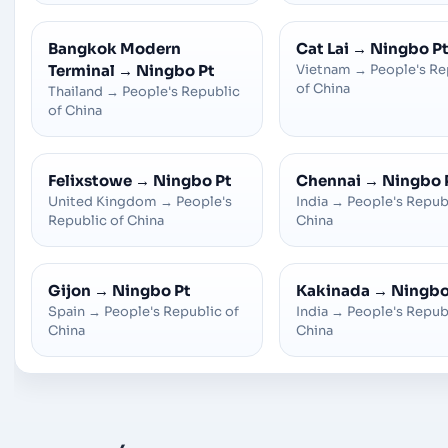
Bangkok Modern
Cat Lai
→
Ningbo P
Terminal
→
Ningbo Pt
Vietnam
→
People's Re
of China
Thailand
→
People's Republic
of China
Felixstowe
→
Ningbo Pt
Chennai
→
Ningbo 
United Kingdom
→
People's
India
→
People's Repub
Republic of China
China
Gijon
→
Ningbo Pt
Kakinada
→
Ningbo
Spain
→
People's Republic of
India
→
People's Repub
China
China