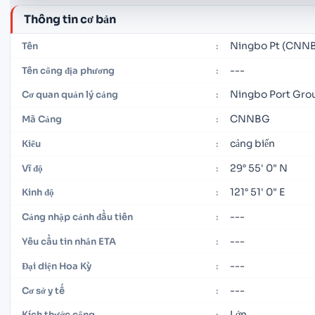
Thông tin cơ bản
Ningbo Pt (CNN
Tên
:
---
Tên cổng địa phương
:
Ningbo Port Gro
Cơ quan quản lý cảng
:
CNNBG
Mã Cảng
:
cảng biển
Kiểu
:
29° 55' 0" N
Vĩ độ
:
121° 51' 0" E
Kinh độ
:
---
Cảng nhập cảnh đầu tiên
:
---
Yêu cầu tin nhắn ETA
:
---
Đại diện Hoa Kỳ
:
---
Cơ sở y tế
:
Lớn
Kích thước cổng
: