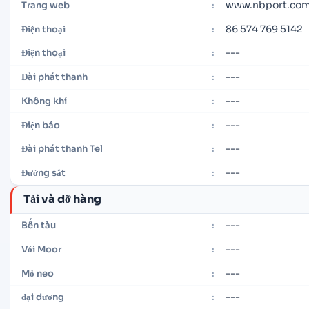
www.nbport.com
Trang web
:
86 574 769 5142
Điện thoại
:
---
Điện thoại
:
---
Đài phát thanh
:
---
Không khí
:
---
Điện báo
:
---
Đài phát thanh Tel
:
---
Đường sắt
:
Tải và dỡ hàng
---
Bến tàu
:
---
Với Moor
:
---
Mỏ neo
:
---
đại dương
: