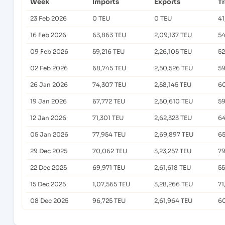
Week
Imports
Exports
T
23 Feb 2026
0 TEU
0 TEU
41
16 Feb 2026
63,863 TEU
2,09,137 TEU
54
09 Feb 2026
59,216 TEU
2,26,105 TEU
52
02 Feb 2026
68,745 TEU
2,50,526 TEU
59
26 Jan 2026
74,307 TEU
2,58,145 TEU
60
19 Jan 2026
67,772 TEU
2,50,610 TEU
59
12 Jan 2026
71,301 TEU
2,62,323 TEU
64
05 Jan 2026
77,954 TEU
2,69,897 TEU
65
29 Dec 2025
70,062 TEU
3,23,257 TEU
79
22 Dec 2025
69,971 TEU
2,61,618 TEU
55
15 Dec 2025
1,07,565 TEU
3,28,266 TEU
71
08 Dec 2025
96,725 TEU
2,61,964 TEU
60