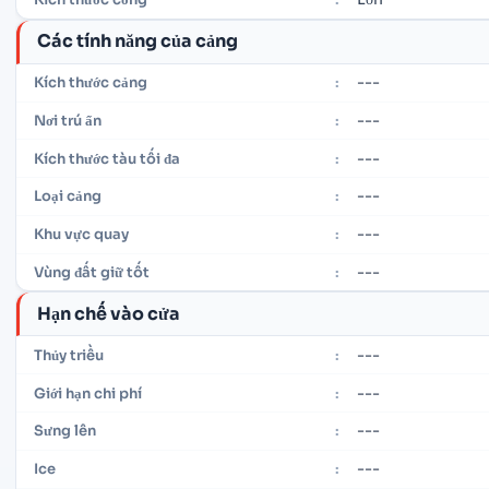
Các tính năng của cảng
---
Kích thước cảng
:
---
Nơi trú ẩn
:
---
Kích thước tàu tối đa
:
---
Loại cảng
:
---
Khu vực quay
:
---
Vùng đất giữ tốt
:
Hạn chế vào cửa
---
Thủy triều
:
---
Giới hạn chi phí
:
---
Sưng lên
:
---
Ice
: