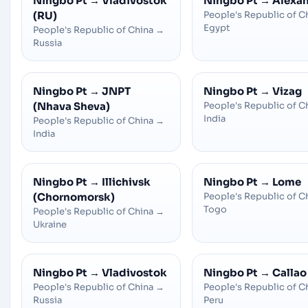
Ningbo Pt
→
Vladivostok
Ningbo Pt
→
Alexan
(RU)
People's Republic of C
Egypt
People's Republic of China
→
Russia
Ningbo Pt
→
JNPT
Ningbo Pt
→
Vizag
(Nhava Sheva)
People's Republic of C
India
People's Republic of China
→
India
Ningbo Pt
→
Illichivsk
Ningbo Pt
→
Lome
(Chornomorsk)
People's Republic of C
Togo
People's Republic of China
→
Ukraine
Ningbo Pt
→
Vladivostok
Ningbo Pt
→
Callao
People's Republic of China
→
People's Republic of C
Russia
Peru