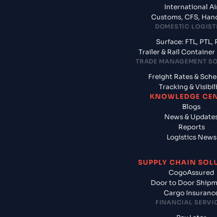
International Ai
Customs, CFS, Han
DOMESTIC LOGIST
Surface: FTL, PTL, 
Trailer & Rail Containe
TRADE MANAGEMENT S
Freight Rates & Sch
Tracking & Visibil
KNOWLEDGE CE
Blogs
News & Update
Reports
Logistics News
SUPPLY CHAIN SOL
CogoAssured
Door to Door Ship
Cargo Insuranc
FINANCIAL SERVI