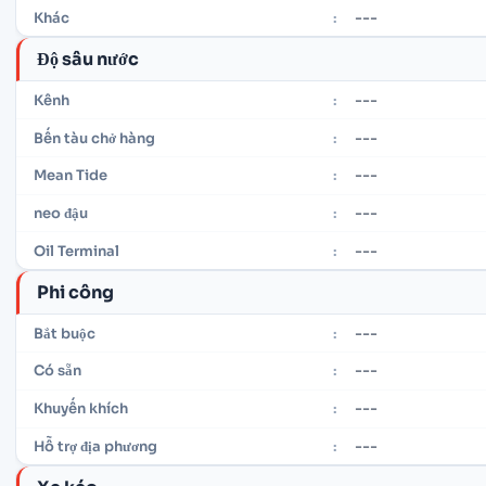
---
Khác
:
Độ sâu nước
---
Kênh
:
---
Bến tàu chở hàng
:
---
Mean Tide
:
---
neo đậu
:
---
Oil Terminal
:
Phi công
---
Bắt buộc
:
---
Có sẵn
:
---
Khuyến khích
:
---
Hỗ trợ địa phương
: