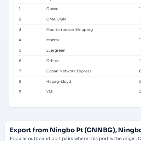
1
Cosco
1
2
CMA CGM
1
3
Mediterranean Shipping
4
Maersk
1
5
Evergreen
1
6
Others
1
7
Ocean Network Express
8
Hapag-Lloyd
9
YML
Export from Ningbo Pt (CNNBG), Ningbo
Popular outbound port pairs where this port is the origin. C