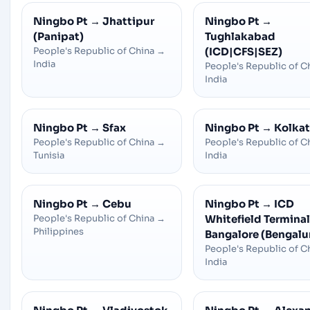
Ningbo Pt
→
Jhattipur
Ningbo Pt
→
(Panipat)
Tughlakabad
People's Republic of China
→
(ICD|CFS|SEZ)
India
People's Republic of C
India
Ningbo Pt
→
Sfax
Ningbo Pt
→
Kolka
People's Republic of China
→
People's Republic of C
Tunisia
India
Ningbo Pt
→
Cebu
Ningbo Pt
→
ICD
People's Republic of China
→
Whitefield Terminal 
Philippines
Bangalore (Bengalu
People's Republic of C
India