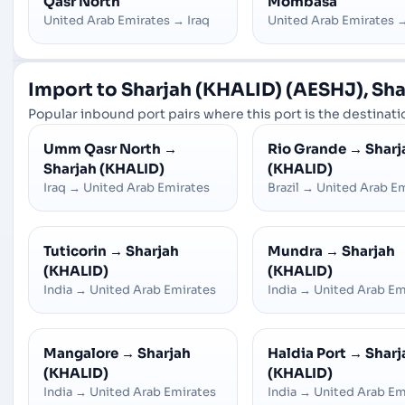
Qasr North
Mombasa
United Arab Emirates
→
Iraq
United Arab Emirates
Import to Sharjah (KHALID) (AESHJ), Sha
Popular inbound port pairs where this port is the destinatio
Umm Qasr North
→
Rio Grande
→
Sharj
Sharjah (KHALID)
(KHALID)
Iraq
→
United Arab Emirates
Brazil
→
United Arab Em
Tuticorin
→
Sharjah
Mundra
→
Sharjah
(KHALID)
(KHALID)
India
→
United Arab Emirates
India
→
United Arab Em
Mangalore
→
Sharjah
Haldia Port
→
Sharj
(KHALID)
(KHALID)
India
→
United Arab Emirates
India
→
United Arab Em