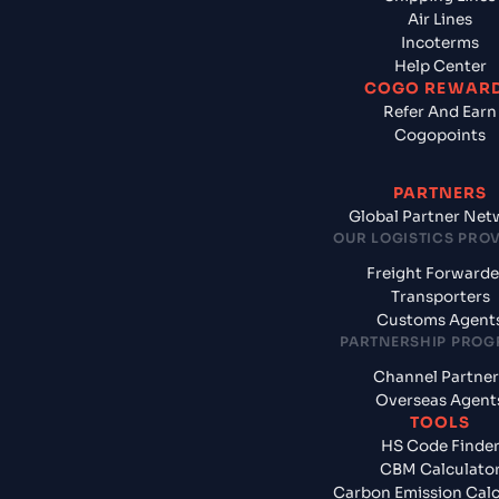
Air Lines
Incoterms
Help Center
COGO REWAR
Refer And Earn
Cogopoints
PARTNERS
Global Partner Net
OUR LOGISTICS PRO
Freight Forwarde
Transporters
Customs Agent
PARTNERSHIP PRO
Channel Partner
Overseas Agent
TOOLS
HS Code Finde
CBM Calculato
Carbon Emission Calc