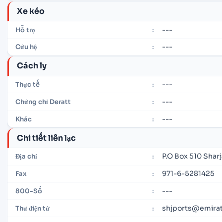
Xe kéo
---
Hỗ trợ
:
---
Cứu hộ
:
Cách ly
---
Thực tế
:
---
Chứng chỉ Deratt
:
---
Khác
:
Chi tiết liên lạc
P.O Box 510 Shar
Địa chỉ
:
971-6-5281425
Fax
:
---
800-Số
:
shjports@emirat
Thư điện tử
: