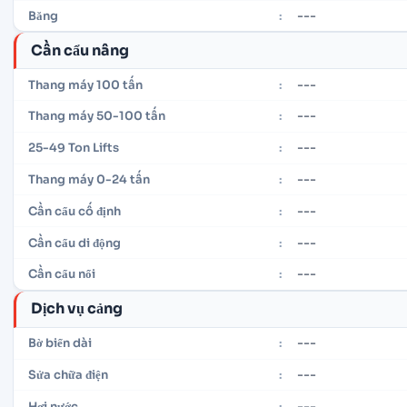
---
Băng
:
Cần cẩu nâng
---
Thang máy 100 tấn
:
---
Thang máy 50-100 tấn
:
---
25-49 Ton Lifts
:
---
Thang máy 0-24 tấn
:
---
Cần cẩu cố định
:
---
Cần cẩu di động
:
---
Cần cẩu nổi
:
Dịch vụ cảng
---
Bờ biển dài
:
---
Sửa chữa điện
:
---
Hơi nước
: