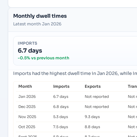
Monthly dwell times
Latest month Jan 2026
IMPORTS
6.7 days
-0.5% vs previous month
Imports had the highest dwell time in Jan 2026, while 
Month
Imports
Exports
Tra
Jan 2026
6.7 days
Not reported
Not 
Dec 2025
6.8 days
Not reported
Not 
Nov 2025
5.3 days
9.3 days
Not 
Oct 2025
7.5 days
8.8 days
Not 
Sept 2025
5.9 days
8.2 days
Not 