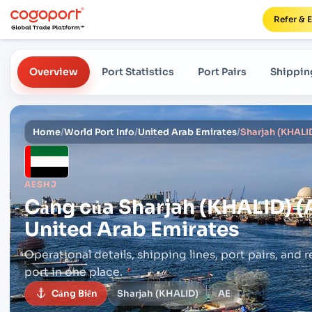
Refer & 
Overview
Port Statistics
Port Pairs
Shippin
Home
/
World Port Info
/
United Arab Emirates
/
AESHJ
Cảng của
Sharjah (KHALID) (
United Arab Emirates
Operational details, shipping lines, port pairs,
and r
port in one place.
Cảng Biển
Sharjah (KHALID)
AE