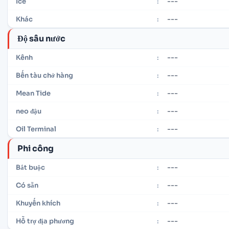
---
Ice
:
---
Khác
:
Độ sâu nước
---
Kênh
:
---
Bến tàu chở hàng
:
---
Mean Tide
:
---
neo đậu
:
---
Oil Terminal
:
Phi công
---
Bắt buộc
:
---
Có sẵn
:
---
Khuyến khích
:
---
Hỗ trợ địa phương
: