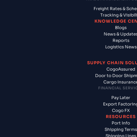
Freight Rates & Sch
Tracking & Visibil
KNOWLEDGE CE
Blogs
News & Update
Reports
Logistics News
SUPPLY CHAIN SOL
CogoAssured
Door to Door Ship
Cargo Insuranc
FINANCIAL SERVI
Pay Later
Export Factorin
Cogo FX
RESOURCES
Port Info
Shipping Terms
Shipping Lines