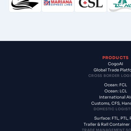
PRODUCTS
CogoAI
Global Trade Plat
CROSS BORDER LOGI
Ocean: FCL
Ocean: LCL
International Ai
Customs, CFS, Han
DOMESTIC LOGIST
Surface: FTL, PTL, 
Trailer & Rail Containe
TRADE MANAGEMENT S