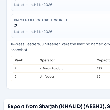
Latest month Mar 2026
NAMED OPERATORS TRACKED
2
Latest month Mar 2026
X-Press Feeders, Unifeeder were the leading named oper
snapshot.
Rank
Operator
Capacit
1
X-Press Feeders
732
2
Unifeeder
62
Export from Sharjah (KHALID) (AESHJ), S