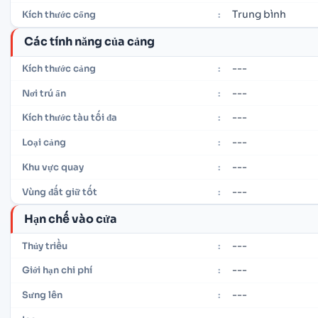
Trung bình
Kích thước cổng
:
Các tính năng của cảng
---
Kích thước cảng
:
---
Nơi trú ẩn
:
---
Kích thước tàu tối đa
:
---
Loại cảng
:
---
Khu vực quay
:
---
Vùng đất giữ tốt
:
Hạn chế vào cửa
---
Thủy triều
:
---
Giới hạn chi phí
:
---
Sưng lên
: