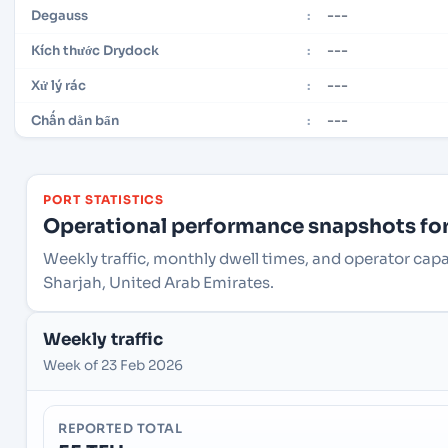
---
Degauss
:
---
Kích thước Drydock
:
---
Xử lý rác
:
---
Chấn dằn bẩn
:
PORT STATISTICS
Operational performance snapshots for 
Weekly traffic, monthly dwell times, and operator cap
Sharjah, United Arab Emirates.
Weekly traffic
Week of 23 Feb 2026
REPORTED TOTAL