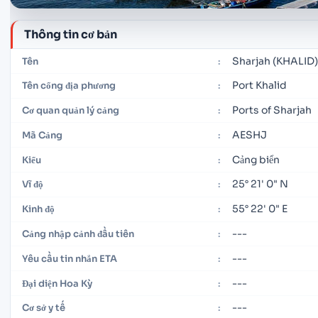
Thông tin cơ bản
Sharjah (KHALID)
Tên
:
Port Khalid
Tên cổng địa phương
:
Ports of Sharjah
Cơ quan quản lý cảng
:
AESHJ
Mã Cảng
:
Cảng biển
Kiểu
:
25° 21' 0" N
Vĩ độ
:
55° 22' 0" E
Kinh độ
:
---
Cảng nhập cảnh đầu tiên
:
---
Yêu cầu tin nhắn ETA
:
---
Đại diện Hoa Kỳ
:
---
Cơ sở y tế
: