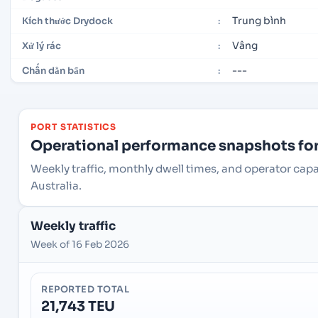
Trung bình
Kích thước Drydock
:
Vâng
Xử lý rác
:
---
Chấn dằn bẩn
:
PORT STATISTICS
Operational performance snapshots for 
Weekly traffic, monthly dwell times, and operator cap
Australia.
Weekly traffic
Week of 16 Feb 2026
REPORTED TOTAL
21,743 TEU