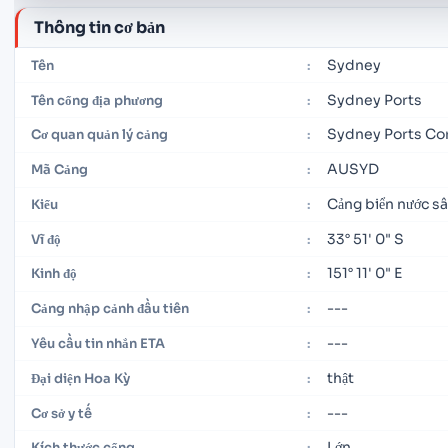
Thông tin cơ bản
Sydney
Tên
:
Sydney Ports
Tên cổng địa phương
:
Sydney Ports Co
Cơ quan quản lý cảng
:
AUSYD
Mã Cảng
:
Cảng biển nước s
Kiểu
:
33° 51' 0" S
Vĩ độ
:
151° 11' 0" E
Kinh độ
:
---
Cảng nhập cảnh đầu tiên
:
---
Yêu cầu tin nhắn ETA
:
thật
Đại diện Hoa Kỳ
:
---
Cơ sở y tế
:
Lớn
Kích thước cổng
: