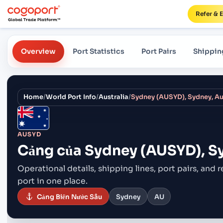
Refer & 
Overview
Port Statistics
Port Pairs
Shippin
Home
/
World Port Info
/
Australia
/
Sydney (AUSYD), Sydney, Au
AUSYD
Cảng của
Sydney (AUSYD), Sy
Operational details, shipping lines, port pairs,
and r
port in one place.
Cảng Biển Nước Sâu
Sydney
AU