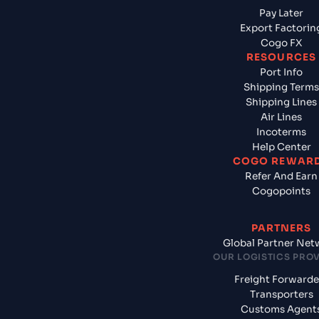
Pay Later
Export Factorin
Cogo FX
RESOURCES
Port Info
Shipping Terms
Shipping Lines
Air Lines
Incoterms
Help Center
COGO REWAR
Refer And Earn
Cogopoints
PARTNERS
Global Partner Net
OUR LOGISTICS PRO
Freight Forwarde
Transporters
Customs Agent