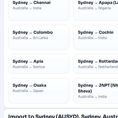
Sydney
→
Chennai
Sydney
→
Apapa (L
Australia
→
India
Australia
→
Nigeria
Sydney
→
Colombo
Sydney
→
Cochin
Australia
→
Sri Lanka
Australia
→
India
Sydney
→
Apia
Sydney
→
Rotterd
Australia
→
Samoa
Australia
→
Netherland
Sydney
→
Osaka
Sydney
→
JNPT (N
Australia
→
Japan
Sheva)
Australia
→
India
Import to Sydney (AUSYD), Sydney, Austr