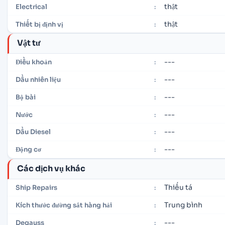
thật
Electrical
:
thật
Thiết bị định vị
:
Vật tư
---
Điều khoản
:
---
Dầu nhiên liệu
:
---
Bộ bài
:
---
Nước
:
---
Dầu Diesel
:
---
Động cơ
:
Các dịch vụ khác
Thiếu tá
Ship Repairs
:
Trung bình
Kích thước đường sắt hàng hải
:
---
Degauss
: