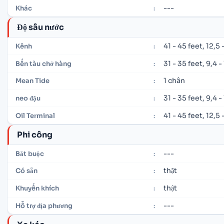
---
Khác
:
Độ sâu nước
41 - 45 feet, 12,5
Kênh
:
31 - 35 feet, 9,4 
Bến tàu chở hàng
:
1 chân
Mean Tide
:
31 - 35 feet, 9,4 
neo đậu
:
41 - 45 feet, 12,5
Oil Terminal
:
Phi công
---
Bắt buộc
:
thật
Có sẵn
:
thật
Khuyến khích
:
---
Hỗ trợ địa phương
: