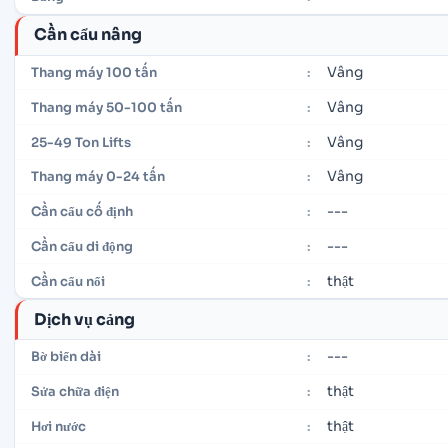
Cần cẩu nâng
Vâng
Thang máy 100 tấn
:
Vâng
Thang máy 50-100 tấn
:
Vâng
25-49 Ton Lifts
:
Vâng
Thang máy 0-24 tấn
:
---
Cần cẩu cố định
:
---
Cần cẩu di động
:
thật
Cần cẩu nổi
:
Dịch vụ cảng
---
Bờ biển dài
:
thật
Sửa chữa điện
:
thật
Hơi nước
: