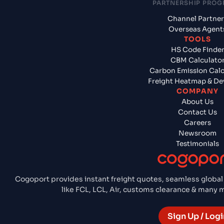
PARTNERSHIP PRO
Channel Partner
Overseas Agent
TOOLS
HS Code Finde
CBM Calculato
Carbon Emission Calc
Freight Heatmap & De
COMPANY
About Us
Contact Us
Careers
Newsroom
Testimonials
Cogoport provides instant freight quotes, seamless global
like FCL, LCL, Air, customs clearance & many
Sign Up / Logi