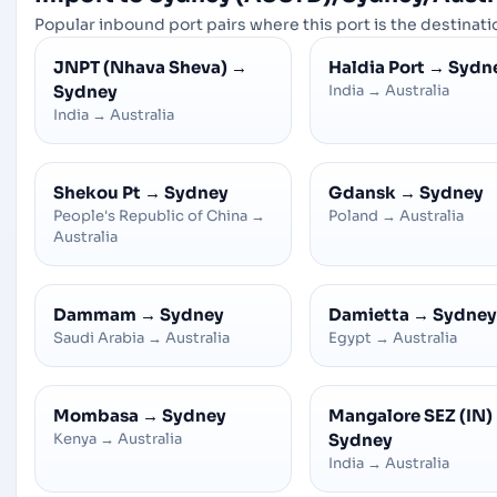
Popular inbound port pairs where this port is the destinatio
JNPT (Nhava Sheva)
→
Haldia Port
→
Sydn
Sydney
India
→
Australia
India
→
Australia
Shekou Pt
→
Sydney
Gdansk
→
Sydney
People's Republic of China
→
Poland
→
Australia
Australia
Dammam
→
Sydney
Damietta
→
Sydney
Saudi Arabia
→
Australia
Egypt
→
Australia
Mombasa
→
Sydney
Mangalore SEZ (IN)
Kenya
→
Australia
Sydney
India
→
Australia