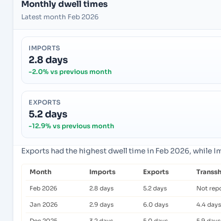
Monthly dwell times
Latest month Feb 2026
IMPORTS
2.8 days
-2.0% vs previous month
EXPORTS
5.2 days
-12.9% vs previous month
Exports had the highest dwell time in Feb 2026, while 
Month
Imports
Exports
Transs
Feb 2026
2.8 days
5.2 days
Not rep
Jan 2026
2.9 days
6.0 days
4.4 days
Dec 2025
3.2 days
5.0 days
5.9 days