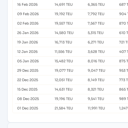
16 Feb 2026
14,691 TEU
6,365 TEU
687 
09 Feb 2026
19,192 TEU
7,792 TEU
904 
02 Feb 2026
19,557 TEU
7,567 TEU
870 
26 Jan 2026
14,580 TEU
5,315 TEU
610 
19 Jan 2026
16,713 TEU
6,271 TEU
721 
12 Jan 2026
11,556 TEU
3,628 TEU
407 
05 Jan 2026
15,482 TEU
8,016 TEU
875 
29 Dec 2025
19,077 TEU
9,047 TEU
953 
22 Dec 2025
12,051 TEU
8,149 TEU
773 
15 Dec 2025
14,631 TEU
8,321 TEU
865 
08 Dec 2025
19,196 TEU
9,541 TEU
989 
01 Dec 2025
21,584 TEU
11,991 TEU
1,24