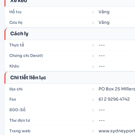
Xe kéo
Vâng
Hỗ trợ
:
Vâng
Cứu hộ
:
Cách ly
---
Thực tế
:
---
Chứng chỉ Deratt
:
---
Khác
:
Chi tiết liên lạc
PO Box 25 Miller
Địa chỉ
:
61 2 9296 4742
Fax
:
---
800-Số
:
---
Thư điện tử
:
www.sydneyport
Trang web
: