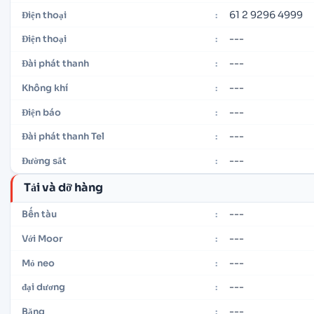
61 2 9296 4999
Điện thoại
:
---
Điện thoại
:
---
Đài phát thanh
:
---
Không khí
:
---
Điện báo
:
---
Đài phát thanh Tel
:
---
Đường sắt
:
Tải và dỡ hàng
---
Bến tàu
:
---
Với Moor
:
---
Mỏ neo
:
---
đại dương
:
---
Băng
: