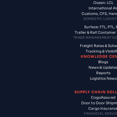
Ocean: LCL
International Ai
Customs, CFS, Han
DOMESTIC LOGIST
Surface: FTL, PTL, 
Trailer & Rail Containe
TRADE MANAGEMENT S
Freight Rates & Sch
Tracking & Visibil
KNOWLEDGE CE
Blogs
News & Update
Reports
Logistics News
SUPPLY CHAIN SOL
CogoAssured
Door to Door Ship
Cargo Insuranc
FINANCIAL SERVI