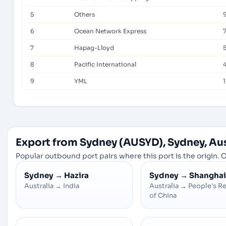
5
Others
6
Ocean Network Express
7
Hapag-Lloyd
8
Pacific International
9
YML
1
Export from Sydney (AUSYD), Sydney, Aus
Popular outbound port pairs where this port is the origin. C
Sydney
→
Hazira
Sydney
→
Shanghai
Australia
→
India
Australia
→
People's R
of China