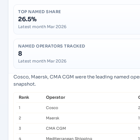
TOP NAMED SHARE
26.5%
Latest month Mar 2026
NAMED OPERATORS TRACKED
8
Latest month Mar 2026
Cosco, Maersk, CMA CGM were the leading named operat
snapshot.
Rank
Operator
1
Cosco
2
Maersk
1
3
CMA CGM
4
Mediterranean Shipping