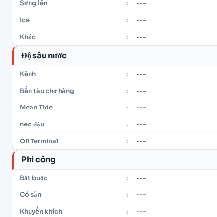
---
Sưng lên
:
---
Ice
:
---
Khác
:
Độ sâu nước
---
Kênh
:
---
Bến tàu chở hàng
:
---
Mean Tide
:
---
neo đậu
:
---
Oil Terminal
:
Phi công
---
Bắt buộc
:
---
Có sẵn
:
---
Khuyến khích
: