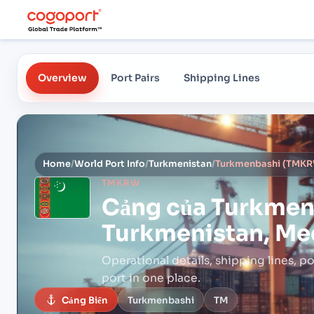
Overview
Port Pairs
Shipping Lines
Home
/
World Port Info
/
Turkmenistan
/
Turkmenbashi (TMKRW
TMKRW
Cảng của
Turkmen
Turkmenistan, Me
Operational details, shipping lines, po
port in one place.
Cảng Biển
Turkmenbashi
TM