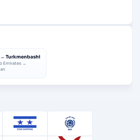
→
Turkmenbashi
b Emirates
→
tan