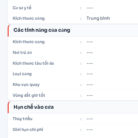
---
Cơ sở y tế
:
Trung bình
Kích thước cổng
:
Các tính năng của cảng
---
Kích thước cảng
:
---
Nơi trú ẩn
:
---
Kích thước tàu tối đa
:
---
Loại cảng
:
---
Khu vực quay
:
---
Vùng đất giữ tốt
:
Hạn chế vào cửa
---
Thủy triều
:
---
Giới hạn chi phí
: