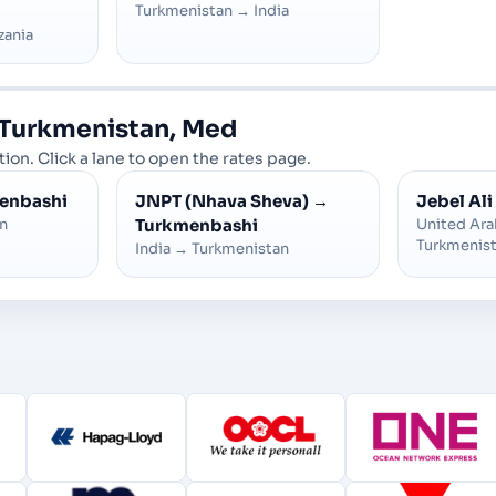
Turkmenistan
→
India
zania
Turkmenistan, Med
ion. Click a lane to open the rates page.
enbashi
JNPT (Nhava Sheva)
→
Jebel Ali
n
Turkmenbashi
United Ara
Turkmenis
India
→
Turkmenistan