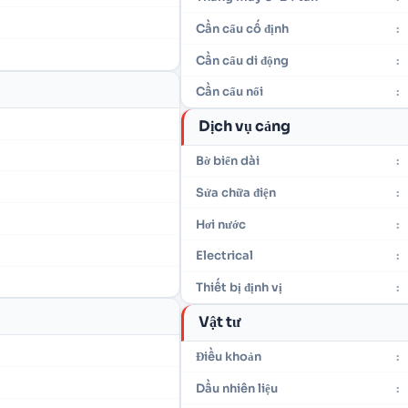
Cần cẩu cố định
:
Cần cẩu di động
:
Cần cẩu nổi
:
Dịch vụ cảng
Bờ biển dài
:
Sửa chữa điện
:
Hơi nước
:
Electrical
:
Thiết bị định vị
:
Vật tư
Điều khoản
:
Dầu nhiên liệu
: