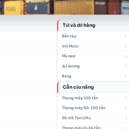
Tải và dỡ hàng
Bến tàu
:
Với Moor
:
Mỏ neo
:
đại dương
:
Băng
:
Cần cẩu nâng
Thang máy 100 tấn
:
Thang máy 50-100 tấn
:
25-49 Ton Lifts
:
Thang máy 0-24 tấn
: