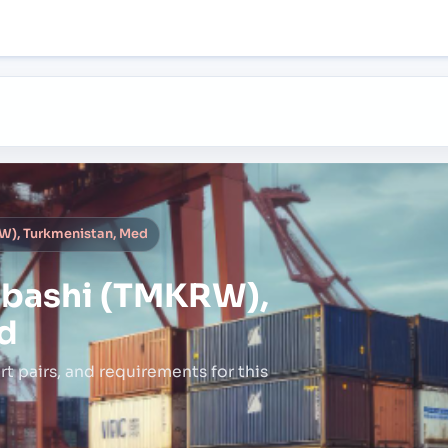
), Turkmenistan, Med
bashi (TMKRW),
d
rt pairs,
and requirements for this