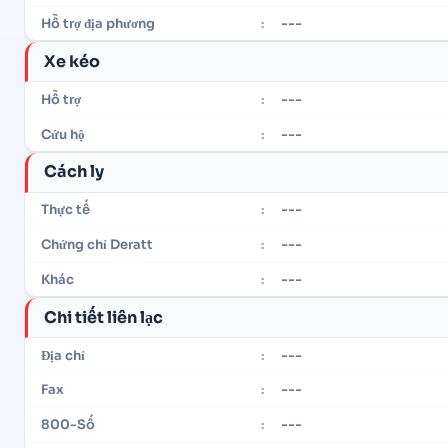
---
Hỗ trợ địa phương
:
Xe kéo
---
Hỗ trợ
:
---
Cứu hộ
:
Cách ly
---
Thực tế
:
---
Chứng chỉ Deratt
:
---
Khác
:
Chi tiết liên lạc
---
Địa chỉ
:
---
Fax
:
---
800-Số
: