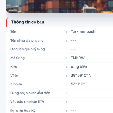
Thông tin cơ bản
Turkmenbashi
Tên
:
---
Tên cổng địa phương
:
---
Cơ quan quản lý cảng
:
TMKRW
Mã Cảng
:
cảng biển
Kiểu
:
39° 59' 0" N
Vĩ độ
:
53° 1' 0" E
Kinh độ
:
---
Cảng nhập cảnh đầu tiên
:
---
Yêu cầu tin nhắn ETA
:
---
Đại diện Hoa Kỳ
: