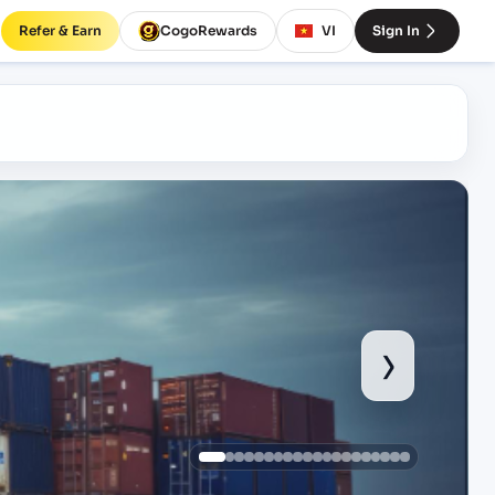
Refer & Earn
CogoRewards
VI
Sign In
›