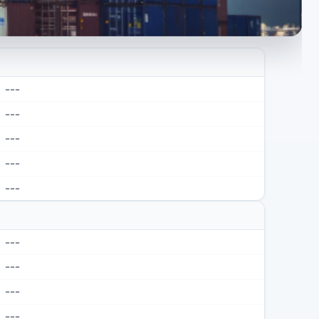
---
---
---
---
---
---
---
---
---