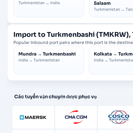
Turkmenistan
→
India
Salaam
Turkmenistan
→
Tan
Import to Turkmenbashi (TMKRW), 
Popular inbound port pairs where this port is the destinat
Mundra
→
Turkmenbashi
Kolkata
→
Turkm
India
→
Turkmenistan
India
→
Turkmenista
Các tuyến vận chuyển được phục vụ