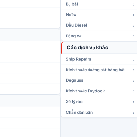
Bộ bài
:
Nước
:
Dầu Diesel
:
Động cơ
:
Các dịch vụ khác
Ship Repairs
:
Kích thước đường sắt hàng hải
:
Degauss
:
Kích thước Drydock
:
Xử lý rác
:
Chấn dằn bẩn
: