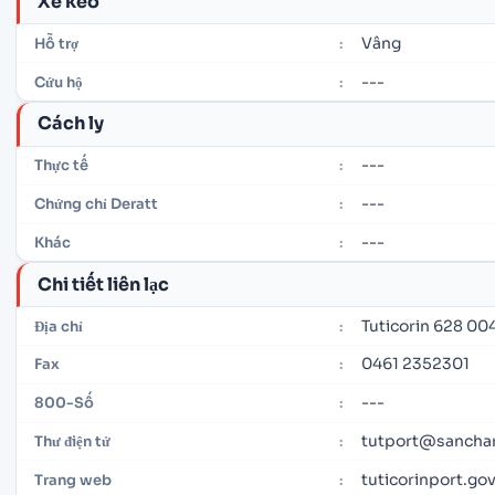
Xe kéo
Vâng
Hỗ trợ
:
---
Cứu hộ
:
Cách ly
---
Thực tế
:
---
Chứng chỉ Deratt
:
---
Khác
:
Chi tiết liên lạc
Tuticorin 628 004
Địa chỉ
:
0461 2352301
Fax
:
---
800-Số
:
tutport@sanchar
Thư điện tử
:
tuticorinport.gov
Trang web
: