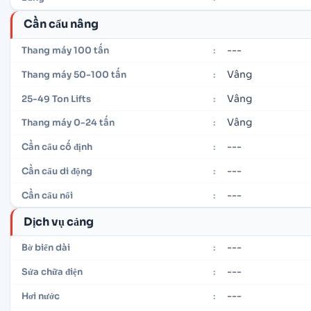
Cần cẩu nâng
---
Thang máy 100 tấn
:
Vâng
Thang máy 50-100 tấn
:
Vâng
25-49 Ton Lifts
:
Vâng
Thang máy 0-24 tấn
:
---
Cần cẩu cố định
:
---
Cần cẩu di động
:
---
Cần cẩu nổi
:
Dịch vụ cảng
---
Bờ biển dài
:
---
Sửa chữa điện
:
---
Hơi nước
: