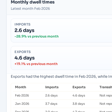
Monthly dwell times
Latest month Feb 2026
IMPORTS
2.6 days
-28.9% vs previous month
EXPORTS
4.6 days
+19.1% vs previous month
Exports had the highest dwell time in Feb 2026, while 
Month
Imports
Exports
Transs
Feb 2026
2.6 days
4.6 days
Not rep
Jan 2026
3.7 days
3.8 days
Not rep
Dec 2025
2.0 days
4.7 days
Not rep