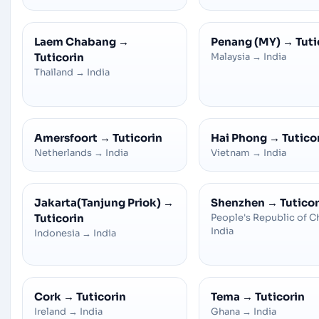
Laem Chabang
→
Penang (MY)
→
Tuti
Tuticorin
Malaysia
→
India
Thailand
→
India
Amersfoort
→
Tuticorin
Hai Phong
→
Tutico
Netherlands
→
India
Vietnam
→
India
Jakarta(Tanjung Priok)
→
Shenzhen
→
Tuticor
Tuticorin
People's Republic of C
India
Indonesia
→
India
Cork
→
Tuticorin
Tema
→
Tuticorin
Ireland
→
India
Ghana
→
India