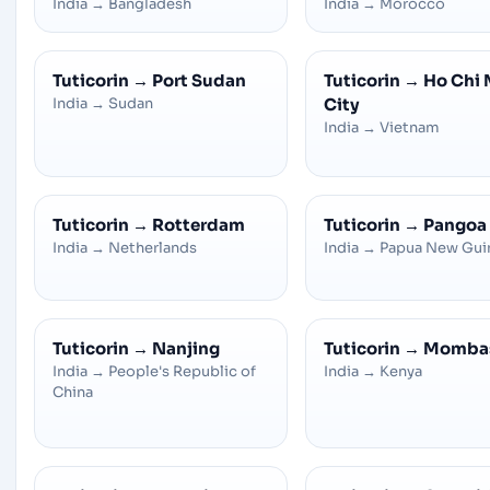
India
→
Bangladesh
India
→
Morocco
Tuticorin
→
Port Sudan
Tuticorin
→
Ho Chi 
India
→
Sudan
City
India
→
Vietnam
Tuticorin
→
Rotterdam
Tuticorin
→
Pangoa
India
→
Netherlands
India
→
Papua New Gui
Tuticorin
→
Nanjing
Tuticorin
→
Momba
India
→
People's Republic of
India
→
Kenya
China