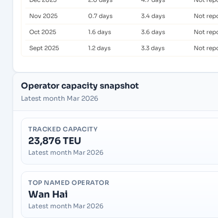
Nov 2025
0.7 days
3.4 days
Not rep
Oct 2025
1.6 days
3.6 days
Not rep
Sept 2025
1.2 days
3.3 days
Not rep
Operator capacity snapshot
Latest month Mar 2026
TRACKED CAPACITY
23,876 TEU
Latest month Mar 2026
TOP NAMED OPERATOR
Wan Hai
Latest month Mar 2026