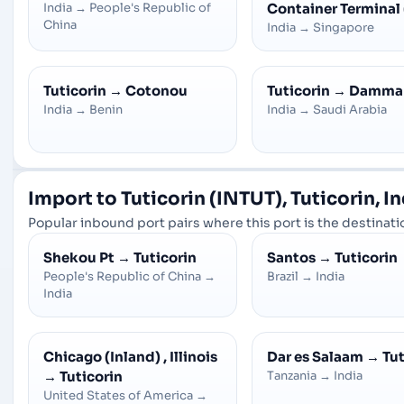
India
→
People's Republic of
Container Terminal
China
India
→
Singapore
Tuticorin
→
Cotonou
Tuticorin
→
Damm
India
→
Benin
India
→
Saudi Arabia
Import to Tuticorin (INTUT), Tuticorin, I
Popular inbound port pairs where this port is the destinatio
Shekou Pt
→
Tuticorin
Santos
→
Tuticorin
People's Republic of China
→
Brazil
→
India
India
Chicago (Inland) , Illinois
Dar es Salaam
→
Tut
→
Tuticorin
Tanzania
→
India
United States of America
→