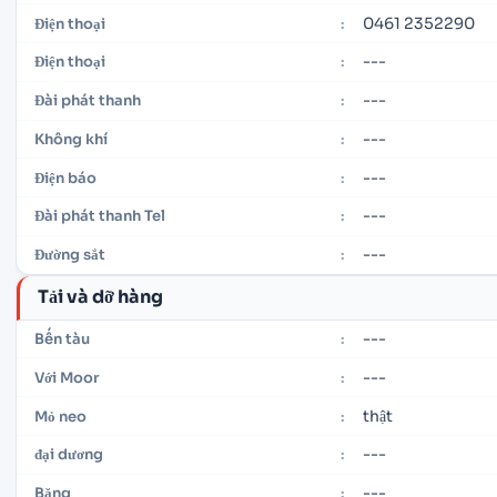
0461 2352290
Điện thoại
:
---
Điện thoại
:
---
Đài phát thanh
:
---
Không khí
:
---
Điện báo
:
---
Đài phát thanh Tel
:
---
Đường sắt
:
Tải và dỡ hàng
---
Bến tàu
:
---
Với Moor
:
thật
Mỏ neo
:
---
đại dương
:
---
Băng
: