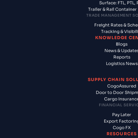
Surface: FTL, PTL, 
Trailer & Rail Containe
TRADE MANAGEMENT S
Freight Rates & Sch
Tracking & Visibil
KNOWLEDGE CE
Blogs
News & Update
Reports
Logistics News
SUPPLY CHAIN SOL
CogoAssured
Door to Door Ship
Cargo Insuranc
FINANCIAL SERVI
Pay Later
Export Factorin
Cogo FX
RESOURCES