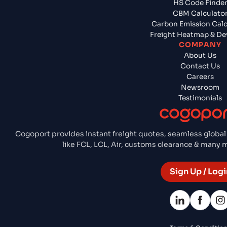
HS Code Finde
CBM Calculato
Carbon Emission Calc
Freight Heatmap & De
COMPANY
About Us
Contact Us
Careers
Newsroom
Testimonials
Cogoport provides instant freight quotes, seamless global
like FCL, LCL, Air, customs clearance & many
Sign Up / Logi