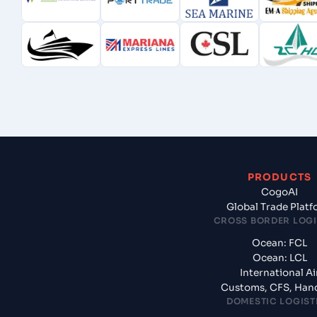
PRODUCTS
CogoAI
Global Trade Plat
CROSS BORDER LOGI
Ocean: FCL
Ocean: LCL
International Ai
Customs, CFS, Han
DOMESTIC LOGIST