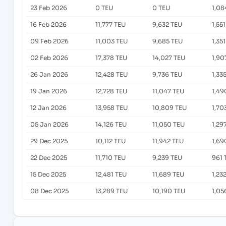
23 Feb 2026
0 TEU
0 TEU
1,08
16 Feb 2026
11,777 TEU
9,632 TEU
1,55
09 Feb 2026
11,003 TEU
9,685 TEU
1,35
02 Feb 2026
17,378 TEU
14,027 TEU
1,90
26 Jan 2026
12,428 TEU
9,736 TEU
1,33
19 Jan 2026
12,728 TEU
11,047 TEU
1,49
12 Jan 2026
13,958 TEU
10,809 TEU
1,70
05 Jan 2026
14,126 TEU
11,050 TEU
1,29
29 Dec 2025
10,112 TEU
11,942 TEU
1,69
22 Dec 2025
11,710 TEU
9,239 TEU
961 
15 Dec 2025
12,481 TEU
11,689 TEU
1,23
08 Dec 2025
13,289 TEU
10,190 TEU
1,05