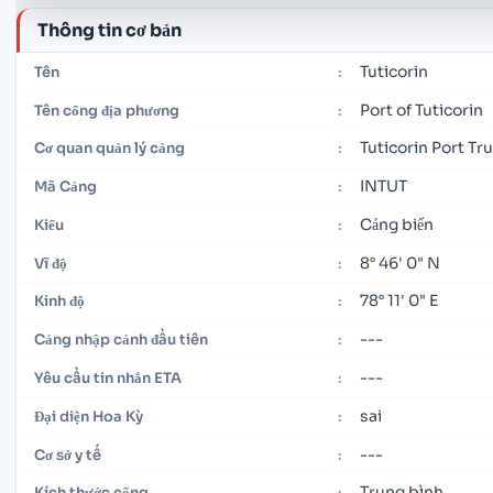
Thông tin cơ bản
Tuticorin
Tên
:
Port of Tuticorin
Tên cổng địa phương
:
Tuticorin Port Tr
Cơ quan quản lý cảng
:
INTUT
Mã Cảng
:
Cảng biển
Kiểu
:
8° 46' 0" N
Vĩ độ
:
78° 11' 0" E
Kinh độ
:
---
Cảng nhập cảnh đầu tiên
:
---
Yêu cầu tin nhắn ETA
:
sai
Đại diện Hoa Kỳ
:
---
Cơ sở y tế
:
Trung bình
Kích thước cổng
: