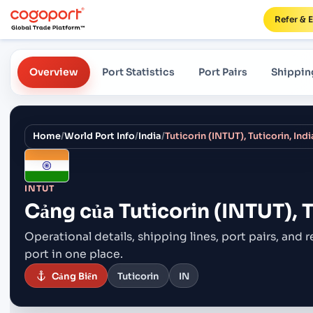
Refer & 
Overview
Port Statistics
Port Pairs
Shippin
Home
/
World Port Info
/
India
/
Tuticorin (INTUT), Tuticorin, Indi
INTUT
Cảng của
Tuticorin (INTUT), T
Operational details, shipping lines, port pairs,
and r
port in one place.
Cảng Biển
Tuticorin
IN