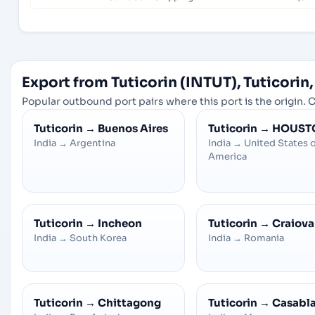
Export from Tuticorin (INTUT), Tuticorin,
Popular outbound port pairs where this port is the origin. C
Tuticorin
→
Buenos Aires
Tuticorin
→
HOUST
India
→
Argentina
India
→
United States 
America
Tuticorin
→
Incheon
Tuticorin
→
Craiova
India
→
South Korea
India
→
Romania
Tuticorin
→
Chittagong
Tuticorin
→
Casabl