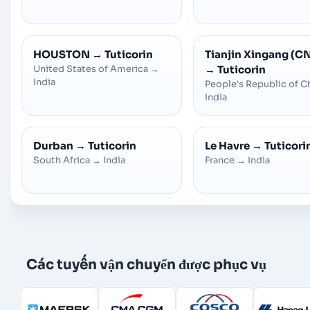
HOUSTON
→
Tuticorin
Tianjin Xingang (C
United States of America
→
→
Tuticorin
India
People's Republic of C
India
Durban
→
Tuticorin
Le Havre
→
Tuticori
South Africa
→
India
France
→
India
Các tuyến vận chuyển được phục vụ