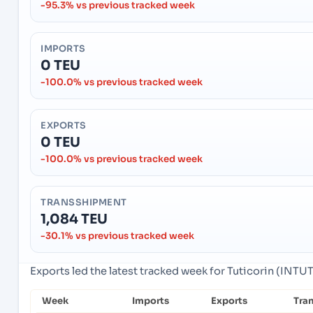
-95.3% vs previous tracked week
IMPORTS
0 TEU
-100.0% vs previous tracked week
EXPORTS
0 TEU
-100.0% vs previous tracked week
TRANSSHIPMENT
1,084 TEU
-30.1% vs previous tracked week
Exports led the latest tracked week for Tuticorin (INTUT)
Week
Imports
Exports
Tra