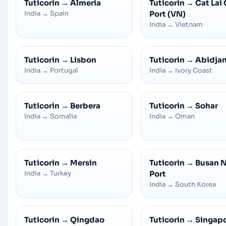
Tuticorin
→
Almeria
Tuticorin
→
Cat Lai 
India
→
Spain
Port (VN)
India
→
Vietnam
Tuticorin
→
Lisbon
Tuticorin
→
Abidja
India
→
Portugal
India
→
Ivory Coast
Tuticorin
→
Berbera
Tuticorin
→
Sohar
India
→
Somalia
India
→
Oman
Tuticorin
→
Mersin
Tuticorin
→
Busan 
India
→
Turkey
Port
India
→
South Korea
Tuticorin
→
Qingdao
Tuticorin
→
Singap