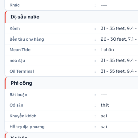
---
Khác
:
Độ sâu nước
31 - 35 feet, 9,4 
Kênh
:
26 - 30 feet, 7,1 -
Bến tàu chở hàng
:
1 chân
Mean Tide
:
31 - 35 feet, 9,4 
neo đậu
:
31 - 35 feet, 9,4 
Oil Terminal
:
Phi công
---
Bắt buộc
:
thật
Có sẵn
:
sai
Khuyến khích
:
sai
Hỗ trợ địa phương
: