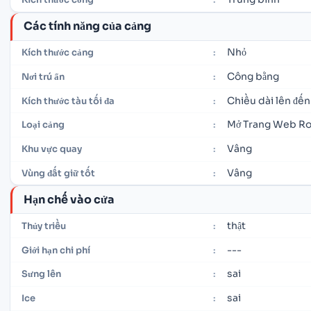
Các tính năng của cảng
Nhỏ
Kích thước cảng
:
Công bằng
Nơi trú ẩn
:
Chiều dài lên đến
Kích thước tàu tối đa
:
Mở Trang Web R
Loại cảng
:
Vâng
Khu vực quay
:
Vâng
Vùng đất giữ tốt
:
Hạn chế vào cửa
thật
Thủy triều
:
---
Giới hạn chi phí
:
sai
Sưng lên
:
sai
Ice
: