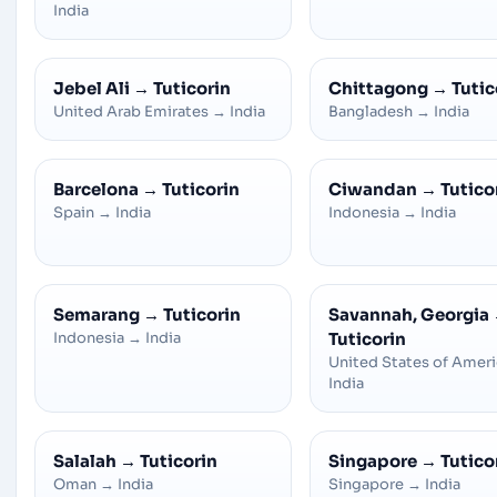
India
Jebel Ali
→
Tuticorin
Chittagong
→
Tutic
United Arab Emirates
→
India
Bangladesh
→
India
Barcelona
→
Tuticorin
Ciwandan
→
Tutico
Spain
→
India
Indonesia
→
India
Semarang
→
Tuticorin
Savannah, Georgia
Indonesia
→
India
Tuticorin
United States of Amer
India
Salalah
→
Tuticorin
Singapore
→
Tutico
Oman
→
India
Singapore
→
India