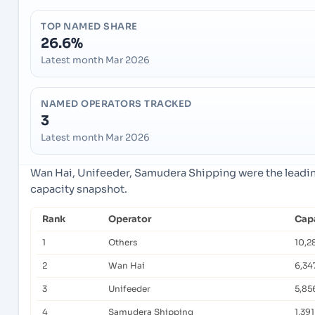
TOP NAMED SHARE
26.6%
Latest month Mar 2026
NAMED OPERATORS TRACKED
3
Latest month Mar 2026
Wan Hai, Unifeeder, Samudera Shipping were the leadin
capacity snapshot.
Rank
Operator
Capa
1
Others
10,2
2
Wan Hai
6,34
3
Unifeeder
5,85
4
Samudera Shipping
1,391