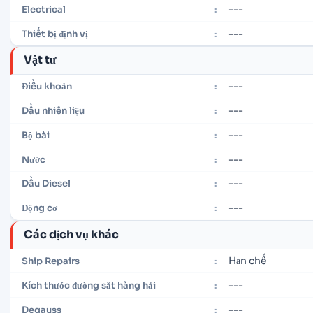
---
Electrical
:
---
Thiết bị định vị
:
Vật tư
---
Điều khoản
:
---
Dầu nhiên liệu
:
---
Bộ bài
:
---
Nước
:
---
Dầu Diesel
:
---
Động cơ
:
Các dịch vụ khác
Hạn chế
Ship Repairs
:
---
Kích thước đường sắt hàng hải
:
---
Degauss
: