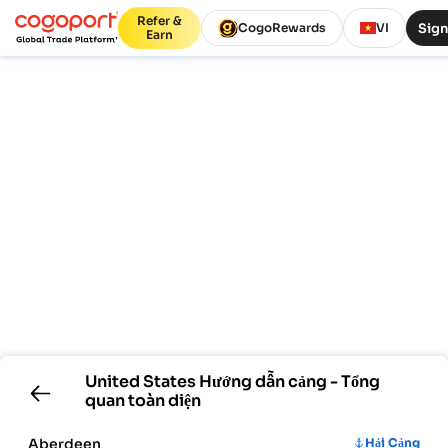
Refer &
Sign
CogoRewards
VI
Earn
United States
Hướng dẫn cảng - Tổng
quan toàn diện
Aberdeen
Hải Cảng