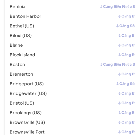
Corpus Christi
Cảng Biển
Benicia
Cảng Biển Nước 
Địa chỉ :
Corpus Christi (USCRP), Corpus Christi, United States
Benton Harbor
of America
Cảng B
Mã bưu chính :
-
Bethel (US)
Cảng S
Mã Cảng :
USCRP
Biloxi (US)
Cảng B
Blaine
Cảng B
Cove Point
Cảng Biển
Block Island
Cảng B
Địa chỉ :
Cove Point (USCP6), United States of America, usa
Mã bưu chính :
-
Boston
Cảng Biển Nước 
Mã Cảng :
USCP6
Bremerton
Cảng B
Bridgeport (US)
Cảng S
Craig
Hải Cảng
Bridgewater (US)
Cảng B
Địa chỉ :
Craig (USCGA), United States of America, usa
Mã bưu chính :
-
Bristol (US)
Cảng B
Mã Cảng :
USCGA
Brookings (US)
Cảng B
Brownsville (US)
Cảng B
Crockett
Cảng Biển
Brownsville Port
Cảng B
Địa chỉ :
Crockett (USCRM), United States of America, usa