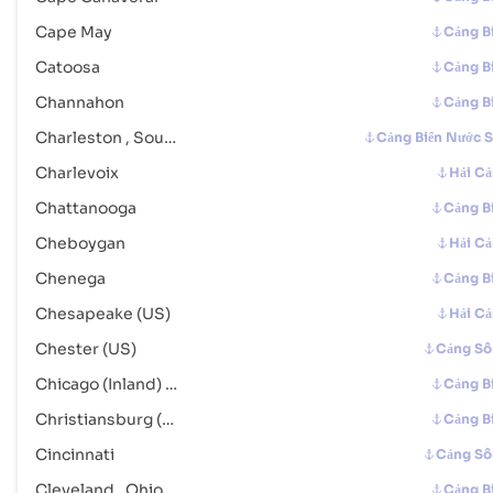
Cape May
Cảng B
Decatur
Cảng Biển
Catoosa
Địa chỉ :
Decatur (USDCU), United States of America, usa
Cảng B
Mã bưu chính :
-
Channahon
Cảng B
Mã Cảng :
USDCU
Charleston , South Carolina
Cảng Biển Nước 
Charlevoix
Hải C
Delaware City
Cảng Biển
Chattanooga
Cảng B
Địa chỉ :
Delaware City (USDCI), United States of America, usa
Mã bưu chính :
-
Cheboygan
Hải C
Mã Cảng :
USDCI
Chenega
Cảng B
Chesapeake (US)
Hải C
De Tour Village
Cảng Biển
Chester (US)
Cảng S
Địa chỉ :
De Tour Village (USDT4), United States of America, usa
Mã bưu chính :
-
Chicago (Inland) , Illinois
Cảng B
Mã Cảng :
USDT4
Christiansburg (US)
Cảng B
Cincinnati
Cảng S
Detroit , Michigan
Cảng Biển
Cleveland , Ohio
Cảng B
Địa chỉ :
Detroit , Michigan (USDET), Detroit, United States of