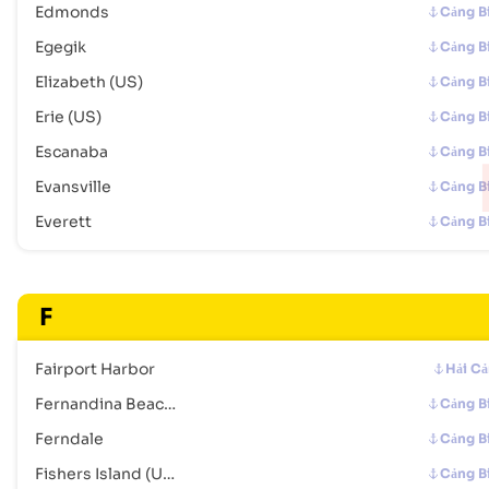
Edmonds
Cảng B
Địa chỉ :
Edmonds (USEOW), United States of America, usa
Egegik
Cảng B
Mã bưu chính :
-
Mã Cảng :
USEOW
Elizabeth (US)
Cảng B
Erie (US)
Cảng B
Egegik
Cảng Biển
Escanaba
Cảng B
Địa chỉ :
Egegik (USEGX), United States of America, usa
Evansville
Cảng B
Mã bưu chính :
-
Mã Cảng :
USEGX
Everett
Cảng B
Elizabeth (US)
Cảng Biển
F
Địa chỉ :
Elizabeth (US), United States of America, usa
Mã bưu chính :
-
Mã Cảng :
USEZA
Fairport Harbor
Hải C
Fernandina Beach (US)
Cảng B
Erie (US)
Cảng Biển
Ferndale
Cảng B
Địa chỉ :
Erie (US), United States of America, usa
Fishers Island (US)
Cảng B
Mã bưu chính :
-