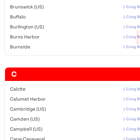
Mã bưu chính :
-
Brunswick (US)
Cảng B
Mã Cảng :
USCRM
Buffalo
Cảng B
Burlington (US)
Cảng B
Crystal Lake (US)
Cảng Biển
Burns Harbor
Cảng B
Địa chỉ :
Crystal Lake (US), United States of America, usa
Mã bưu chính :
-
Burnside
Cảng B
Mã Cảng :
USCTD
Dana Point
Cảng Biển
C
Địa chỉ :
Dana Point (USDPT), United States of America, usa
Mã bưu chính :
-
Calcite
Cảng B
Mã Cảng :
USDPT
Calumet Harbor
Cảng B
Cambridge (US)
Cảng B
Davenport
Cảng Biển
Địa chỉ :
Davenport (USDVN), United States of America, usa
Camden (US)
Cảng B
Mã bưu chính :
-
Campbell (US)
Cảng B
Mã Cảng :
USDVN
Cape Canaveral
Cảng B