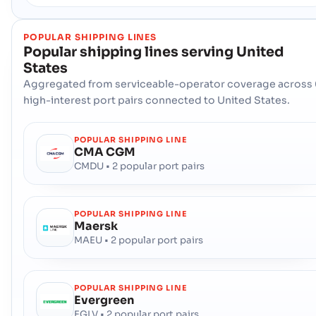
Địa chỉ :
Catoosa (USXEL), United States of America, usa
Mã bưu chính :
-
POPULAR SHIPPING LINES
Mã Cảng :
USXEL
Popular shipping lines serving
United
States
Channahon
Cảng Biển
Aggregated from serviceable-operator coverage across 
high-interest port pairs connected to United States.
Địa chỉ :
Channahon (USCHH), United States of America, usa
Mã bưu chính :
-
Mã Cảng :
USCHH
POPULAR SHIPPING LINE
CMA CGM
CMDU • 2 popular port pairs
Charleston , South Carolina
Cảng Biển Nước Sâu
Địa chỉ :
Charleston , South Carolina (USCHS), Charleston,
United States of America
POPULAR SHIPPING LINE
Mã bưu chính :
-
Maersk
Mã Cảng :
USCHS
MAEU • 2 popular port pairs
Charlevoix
Hải Cảng
POPULAR SHIPPING LINE
Evergreen
Địa chỉ :
Charlevoix (USCSX), United States of America, usa
EGLV • 2 popular port pairs
Mã bưu chính :
-