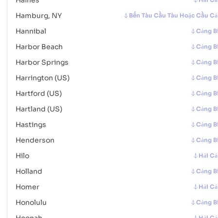
Haines
Mã Cảng :
USFID
Hamburg, NY
Bến Tàu Cầu Tàu Hoặc Cầu C
Hannibal
Cảng B
Florence (US)
Cảng Biển
Harbor Beach
Cảng B
Địa chỉ :
Florence (US), United States of America, usa
Mã bưu chính :
-
Harbor Springs
Cảng B
Mã Cảng :
USFCE
Harrington (US)
Cảng B
Hartford (US)
Cảng B
Fort Pierce (US)
Hải Cảng
Hartland (US)
Cảng B
Địa chỉ :
Fort Pierce (US), United States of America, usa
Mã bưu chính :
-
Hastings
Cảng B
Mã Cảng :
USFPR
Henderson
Cảng B
Hilo
Hải C
Fort Smith (US)
Cảng Biển
Holland
Cảng B
Địa chỉ :
Fort Smith (US), United States of America, usa
Mã bưu chính :
-
Homer
Hải C
Mã Cảng :
USFSM
Honolulu
Cảng B
Hải C