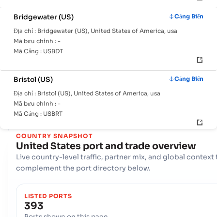
chủ
quốc
tin
Bridgewater (US)
Cảng Biển
gia
cảng
Địa chỉ :
Bridgewater (US), United States of America, usa
Mã bưu chính :
-
Với một mạng lưới toàn diện 393 cổng, United States tự hào c
Mã Cảng :
USBDT
sở hạ tầng hàng hải mạnh mẽ. Các trung tâm chính như
Aberdeen, Aberdeen (US), Adak đóng vai trò quan trọng tr
Bristol (US)
Cảng Biển
việc xử lý khối lượng thương mại khổng lồ, cung cấp các lựa ch
hậu cần đa dạng và đảm bảo kết nối linh hoạt với các tuyến đườ
Địa chỉ :
Bristol (US), United States of America, usa
Mã bưu chính :
-
vận chuyển quốc tế trên toàn cầu.
Mã Cảng :
USBRT
COUNTRY SNAPSHOT
Brookings (US)
Cảng Biển
United States
port and trade overview
Địa chỉ :
Brookings (US), United States of America, usa
Live country-level traffic, partner mix, and global context 
Mã bưu chính :
-
complement the port directory below.
Mã Cảng :
USBKX
LISTED PORTS
393
Brownsville Port
Cảng Biển
Ports shown on this page