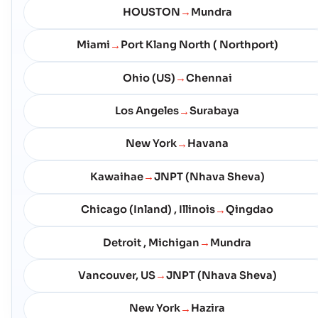
HOUSTON
Mundra
→
Campbell (US)
Cảng Biển
Miami
Port Klang North ( Northport)
→
Địa chỉ :
Campbell (US), United States of America, usa
Mã bưu chính :
-
Ohio (US)
Chennai
→
Mã Cảng :
USCPB
Los Angeles
Surabaya
→
Cape Canaveral
Cảng Biển
New York
Havana
→
Địa chỉ :
Cape Canaveral (USPCV), United States of America, usa
Mã bưu chính :
-
Kawaihae
JNPT (Nhava Sheva)
→
Mã Cảng :
USPCV
Chicago (Inland) , Illinois
Qingdao
→
Cape May
Cảng Biển
Địa chỉ :
Cape May (USCGF), United States of America, usa
Detroit , Michigan
Mundra
→
Mã bưu chính :
-
Mã Cảng :
USCGF
Vancouver, US
JNPT (Nhava Sheva)
→
New York
Hazira
→
Catoosa
Cảng Biển