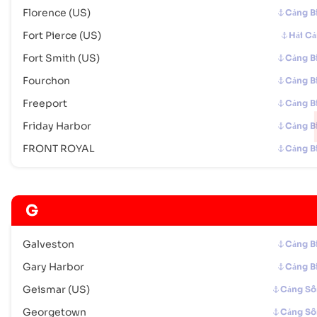
Mã Cảng :
USERI
Florence (US)
Cảng B
Fort Pierce (US)
Hải C
Escanaba
Cảng Biển
Fort Smith (US)
Cảng B
Địa chỉ :
Escanaba (USESC), United States of America, usa
Fourchon
Cảng B
Mã bưu chính :
-
Mã Cảng :
USESC
Freeport
Cảng B
Friday Harbor
Cảng B
Evansville
Cảng Biển
FRONT ROYAL
Cảng B
Địa chỉ :
Evansville (USEVV), Evansville, United States of America
Mã bưu chính :
-
Mã Cảng :
USEVV
G
Everett
Cảng Biển
Galveston
Cảng B
Địa chỉ :
Everett (USPAE), Everett, United States of America
Mã bưu chính :
-
Gary Harbor
Cảng B
Mã Cảng :
USPAE
Geismar (US)
Cảng S
Georgetown
Cảng S