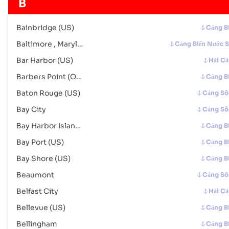
B
Mã Cảng :
USCOU
Bainbridge (US)
Cảng B
Columbus (US)
Cảng Sông
Baltimore , Maryland
Cảng Biển Nước 
Địa chỉ :
Columbus (US), United States of America, usa
Mã bưu chính :
-
Bar Harbor (US)
Hải C
Mã Cảng :
USCSG
Barbers Point (Oahu) (US)
Cảng B
Baton Rouge (US)
Cảng S
Conneaut
Cảng Biển
Bay City
Cảng S
Địa chỉ :
Conneaut (USCDY), United States of America, usa
Mã bưu chính :
-
Bay Harbor Islands
Cảng B
Mã Cảng :
USCDY
Bay Port (US)
Cảng B
Bay Shore (US)
Cảng B
Cordova
Cảng Biển
Beaumont
Cảng S
Địa chỉ :
Cordova (USCDV), Cordova, United States of America
Mã bưu chính :
-
Belfast City
Hải C
Mã Cảng :
USCDV
Bellevue (US)
Cảng B
Bellingham
Cảng B