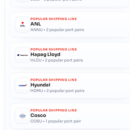
Mã Cảng :
USCSX
POPULAR SHIPPING LINE
Chattanooga
Cảng Biển
ANL
ANNU • 2 popular port pairs
Địa chỉ :
Chattanooga (USCHA), United States of America, usa
Mã bưu chính :
-
Mã Cảng :
USCHA
POPULAR SHIPPING LINE
Hapag Lloyd
Cheboygan
Hải Cảng
HLCU • 2 popular port pairs
Địa chỉ :
Cheboygan (USCHG), United States of America, usa
Mã bưu chính :
-
POPULAR SHIPPING LINE
Mã Cảng :
USCHG
Hyundai
HDMU • 2 popular port pairs
Chenega
Cảng Biển
Địa chỉ :
Chenega (USNCN), United States of America, usa
POPULAR SHIPPING LINE
Mã bưu chính :
-
Cosco
Mã Cảng :
USNCN
COSU • 1 popular port pair