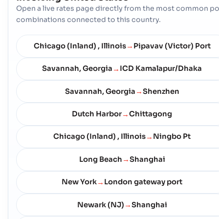
Địa chỉ :
Calcite (USMI3), United States of America, usa
Open a live rates page directly from the most common po
Mã bưu chính :
-
combinations connected to this country.
Mã Cảng :
USMI3
Chicago (Inland) , Illinois
Pipavav (Victor) Port
→
Calumet Harbor
Cảng Biển
Địa chỉ :
Calumet Harbor (USOUS), United States of America, usa
Savannah, Georgia
ICD Kamalapur/Dhaka
→
Mã bưu chính :
-
Mã Cảng :
USOUS
Savannah, Georgia
Shenzhen
→
Dutch Harbor
Chittagong
→
Cambridge (US)
Cảng Biển
Địa chỉ :
Cambridge (US), United States of America, usa
Chicago (Inland) , Illinois
Ningbo Pt
→
Mã bưu chính :
-
Mã Cảng :
USJHY
Long Beach
Shanghai
→
Camden (US)
Cảng Biển
New York
London gateway port
→
Địa chỉ :
Camden (US), United States of America, usa
Newark (NJ)
Shanghai
Mã bưu chính :
-
→
Mã Cảng :
USCDH