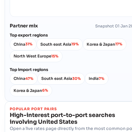
Burns Harbor
海港
地址 :
Burns Harbor (USBNB), United States of America, usa
Partner mix
Snapshot
01 Jan 
邮政编码 :
-
港口代码 :
USBNB
Top export regions
China
South east Asia
Korea & Japan
31%
19%
17%
Burnside
海港
North West Europe
15%
地址 :
Burnside (USUDE), United States of America, usa
邮政编码 :
-
Top import regions
港口代码 :
USUDE
China
South east Asia
India
47%
30%
7%
Calcite
海港
Korea & Japan
6%
地址 :
Calcite (USMI3), United States of America, usa
邮政编码 :
-
POPULAR PORT PAIRS
港口代码 :
USMI3
High-interest port-to-port searches
involving
United States
Calumet Harbor
海港
Open a live rates page directly from the most common po