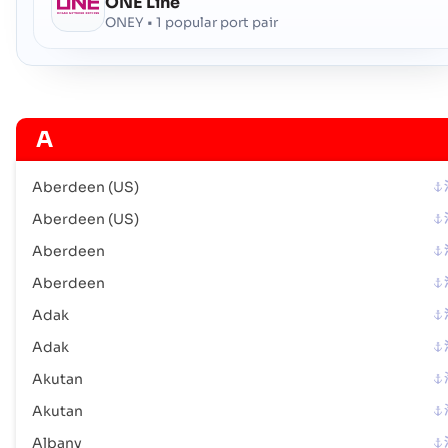
ONE Line
Chester (US)
河港
ONEY • 1 popular port pair
地址 :
Chester (US), United States of America, usa
邮政编码 :
-
港口代码 :
USCHT
A
Chicago (Inland) , Illinois
海港
地址 :
Chicago (Inland) , Illinois (USCHI), United States of
Aberdeen (US)
America, usa
Aberdeen (US)
邮政编码 :
-
港口代码 :
USCHI
Aberdeen
Aberdeen
Christiansburg (US)
海港
Adak
地址 :
Christiansburg (US), United States of America, usa
Adak
邮政编码 :
-
港口代码 :
USCBG
Akutan
Akutan
Cincinnati
河港
Albany