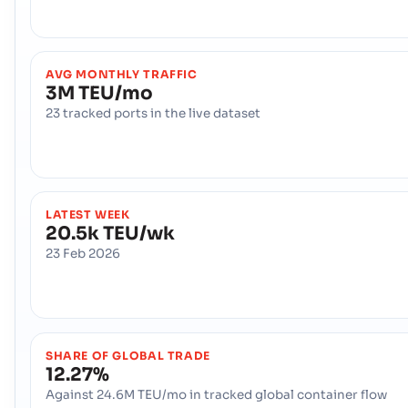
地址 :
Brownsville (US), United States of America, usa
邮政编码 :
-
港口代码 :
USQBR
AVG MONTHLY TRAFFIC
3M TEU/mo
Brunswick (US)
海港
23 tracked ports in the live dataset
地址 :
Brunswick (US), United States of America, usa
邮政编码 :
-
港口代码 :
USSSI
Buffalo
海港
LATEST WEEK
20.5k TEU/wk
地址 :
Buffalo (USBUF), Buffalo, United States of America
23 Feb 2026
邮政编码 :
-
港口代码 :
USBUF
Burlington (US)
海港
SHARE OF GLOBAL TRADE
地址 :
Burlington (US), United States of America, usa
12.27%
邮政编码 :
-
Against 24.6M TEU/mo in tracked global container flow
港口代码 :
USBUH