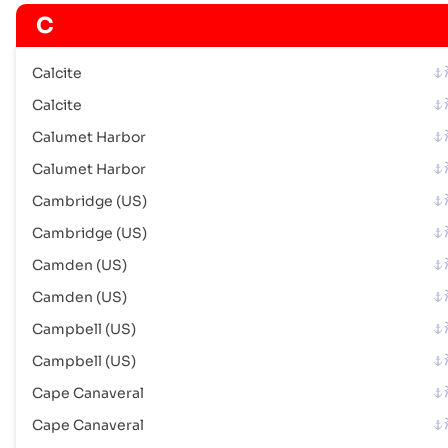
Egegik
海港
C
地址 :
Egegik (USEGX), United States of America, usa
邮政编码 :
-
Calcite
港口代码 :
USEGX
Calcite
Elizabeth (US)
海港
Calumet Harbor
地址 :
Elizabeth (US), United States of America, usa
Calumet Harbor
邮政编码 :
-
Cambridge (US)
港口代码 :
USEZA
Cambridge (US)
Erie (US)
海港
Camden (US)
地址 :
Erie (US), United States of America, usa
Camden (US)
邮政编码 :
-
Campbell (US)
港口代码 :
USERI
Campbell (US)
Escanaba
海港
Cape Canaveral
地址 :
Escanaba (USESC), United States of America, usa
Cape Canaveral
邮政编码 :
-