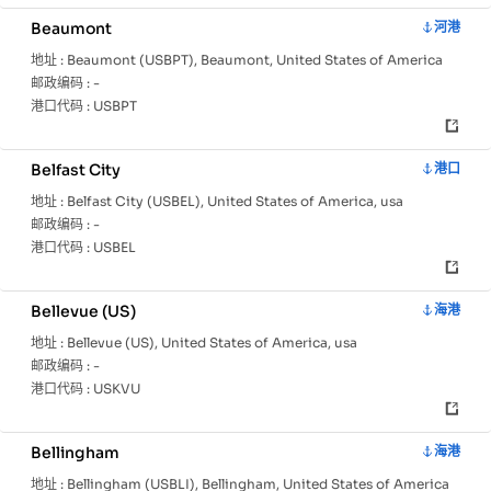
Beaumont
河港
地址 :
Beaumont (USBPT), Beaumont, United States of America
邮政编码 :
-
港口代码 :
USBPT
Belfast City
港口
地址 :
Belfast City (USBEL), United States of America, usa
邮政编码 :
-
港口代码 :
USBEL
Bellevue (US)
海港
地址 :
Bellevue (US), United States of America, usa
邮政编码 :
-
港口代码 :
USKVU
Bellingham
海港
地址 :
Bellingham (USBLI), Bellingham, United States of America