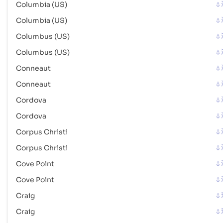
Columbia (US)
港口代码 :
USFCE
Columbia (US)
Columbus (US)
Fort Pierce (US)
港口
Columbus (US)
地址 :
Fort Pierce (US), United States of America, usa
邮政编码 :
-
Conneaut
港口代码 :
USFPR
Conneaut
Cordova
Fort Smith (US)
海港
Cordova
地址 :
Fort Smith (US), United States of America, usa
邮政编码 :
-
Corpus Christi
港口代码 :
USFSM
Corpus Christi
Cove Point
Fourchon
海港
Cove Point
地址 :
Fourchon (USFOC), United States of America, usa
邮政编码 :
-
Craig
港口代码 :
USFOC
Craig