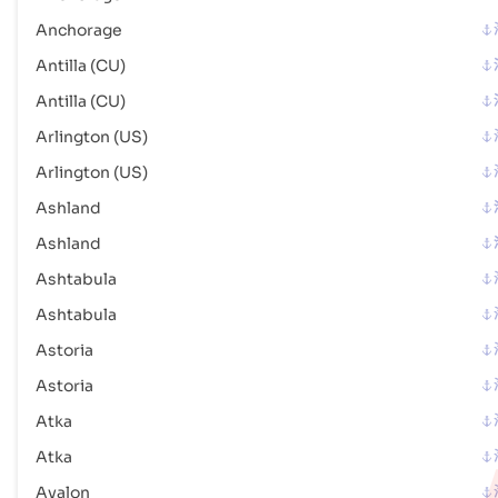
港口代码 :
USCSG
Anchorage
Antilla (CU)
Conneaut
海港
Antilla (CU)
地址 :
Conneaut (USCDY), United States of America, usa
邮政编码 :
-
Arlington (US)
港口代码 :
USCDY
Arlington (US)
Ashland
Cordova
海港
Ashland
地址 :
Cordova (USCDV), Cordova, United States of America
邮政编码 :
-
Ashtabula
港口代码 :
USCDV
Ashtabula
Astoria
Corpus Christi
海港
Astoria
地址 :
Corpus Christi (USCRP), Corpus Christi, United States of
America
Atka
邮政编码 :
-
Atka
港口代码 :
USCRP
Avalon