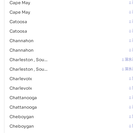
Cape May
港口代码 :
USESC
Cape May
Evansville
海港
Catoosa
地址 :
Evansville (USEVV), Evansville, United States of America
Catoosa
邮政编码 :
-
Channahon
港口代码 :
USEVV
Channahon
Everett
海港
Charleston , South Carolina
深水
地址 :
Everett (USPAE), Everett, United States of America
Charleston , South Carolina
深水
邮政编码 :
-
Charlevoix
港口代码 :
USPAE
Charlevoix
Chattanooga
Fairport Harbor
港口
地址 :
Fairport Harbor (USFPT), United States of America, usa
Chattanooga
邮政编码 :
-
Cheboygan
港口代码 :
USFPT
Cheboygan