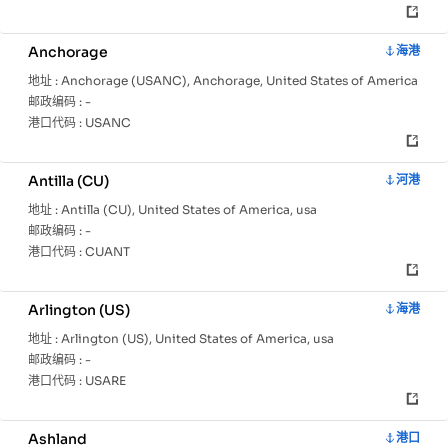
Anchorage
海港
地址 :
Anchorage (USANC), Anchorage, United States of America
邮政编码 :
-
港口代码 :
USANC
Antilla (CU)
河港
地址 :
Antilla (CU), United States of America, usa
邮政编码 :
-
港口代码 :
CUANT
Arlington (US)
海港
地址 :
Arlington (US), United States of America, usa
邮政编码 :
-
港口代码 :
USARE
Ashland
港口