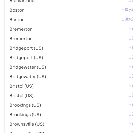
Block Island
地址 :
Dillingham (USDLG), United States of America, usa
Boston
深水
邮政编码 :
-
Boston
深水
港口代码 :
USDLG
Bremerton
Douglas
海港
Bremerton
地址 :
Douglas (USDOG), United States of America, usa
Bridgeport (US)
邮政编码 :
-
Bridgeport (US)
港口代码 :
USDOG
Bridgewater (US)
Dubuque
河港
Bridgewater (US)
地址 :
Dubuque (USDBQ), United States of America, usa
Bristol (US)
邮政编码 :
-
Bristol (US)
港口代码 :
USDBQ
Brookings (US)
Duluth Superior
港口
Brookings (US)
地址 :
Duluth Superior (USSUW), United States of America, usa
Brownsville (US)
邮政编码 :
-