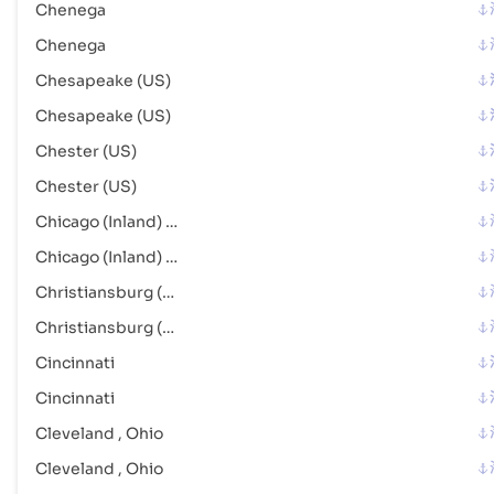
Chenega
Fernandina Beach (US)
海港
地址 :
Fernandina Beach (US), United States of America, usa
Chenega
邮政编码 :
-
Chesapeake (US)
港口代码 :
USFEB
Chesapeake (US)
Chester (US)
Ferndale
海港
Chester (US)
地址 :
Ferndale (USFDT), United States of America, usa
邮政编码 :
-
Chicago (Inland) , Illinois
港口代码 :
USFDT
Chicago (Inland) , Illinois
Christiansburg (US)
Fishers Island (US)
海港
Christiansburg (US)
地址 :
Fishers Island (US), United States of America, usa
邮政编码 :
-
Cincinnati
港口代码 :
USFID
Cincinnati
Cleveland , Ohio
Florence (US)
海港
Cleveland , Ohio
地址 :
Florence (US), United States of America, usa
邮政编码 :
-