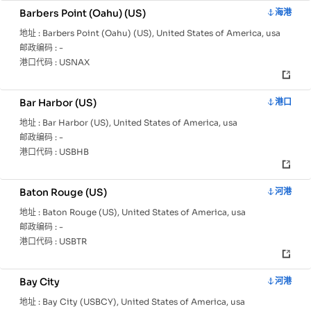
Barbers Point (Oahu) (US)
海港
地址 :
Barbers Point (Oahu) (US), United States of America, usa
邮政编码 :
-
港口代码 :
USNAX
Bar Harbor (US)
港口
地址 :
Bar Harbor (US), United States of America, usa
邮政编码 :
-
港口代码 :
USBHB
Baton Rouge (US)
河港
地址 :
Baton Rouge (US), United States of America, usa
邮政编码 :
-
港口代码 :
USBTR
Bay City
河港
地址 :
Bay City (USBCY), United States of America, usa