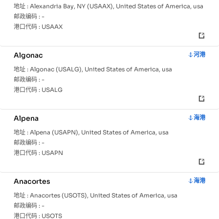
地址 :
Alexandria Bay, NY (USAAX), United States of America, usa
邮政编码 :
-
港口代码 :
USAAX
Algonac
河港
地址 :
Algonac (USALG), United States of America, usa
邮政编码 :
-
港口代码 :
USALG
Alpena
海港
地址 :
Alpena (USAPN), United States of America, usa
邮政编码 :
-
港口代码 :
USAPN
Anacortes
海港
地址 :
Anacortes (USOTS), United States of America, usa
邮政编码 :
-
港口代码 :
USOTS