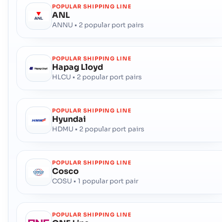
邮政编码 :
-
POPULAR SHIPPING LINE
港口代码 :
USCHA
ANL
ANNU • 2 popular port pairs
Cheboygan
港口
地址 :
Cheboygan (USCHG), United States of America, usa
POPULAR SHIPPING LINE
邮政编码 :
-
Hapag Lloyd
港口代码 :
USCHG
HLCU • 2 popular port pairs
Chenega
海港
POPULAR SHIPPING LINE
Hyundai
地址 :
Chenega (USNCN), United States of America, usa
HDMU • 2 popular port pairs
邮政编码 :
-
港口代码 :
USNCN
POPULAR SHIPPING LINE
Chesapeake (US)
港口
Cosco
COSU • 1 popular port pair
地址 :
Chesapeake (US), United States of America, usa
邮政编码 :
-
港口代码 :
USUFG
POPULAR SHIPPING LINE