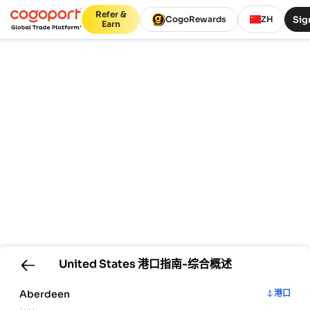
Refer &
Sig
CogoRewards
ZH
Earn
United States
港口指南-综合概述
Aberdeen
港口