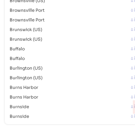
Brownsville (US)
港口代码 :
USSUW
Brownsville Port
Duluth (US)
港口
Brownsville Port
地址 :
Duluth (US), United States of America, usa
Brunswick (US)
邮政编码 :
-
Brunswick (US)
港口代码 :
USDLH
Buffalo
Dutch Harbor
海港
Buffalo
地址 :
Dutch Harbor (USDUT), United States of America, usa
Burlington (US)
邮政编码 :
-
Burlington (US)
港口代码 :
USDUT
Burns Harbor
Burns Harbor
Edmonds
海港
地址 :
Edmonds (USEOW), United States of America, usa
Burnside
邮政编码 :
-
Burnside
港口代码 :
USEOW