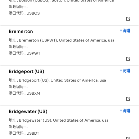
地址 :
Boston (USBOS), Boston, United States of America
邮政编码 :
-
港口代码 :
USBOS
Bremerton
海港
地址 :
Bremerton (USPWT), United States of America, usa
邮政编码 :
-
港口代码 :
USPWT
Bridgeport (US)
河港
地址 :
Bridgeport (US), United States of America, usa
邮政编码 :
-
港口代码 :
USBXM
Bridgewater (US)
海港
地址 :
Bridgewater (US), United States of America, usa
邮政编码 :
-
港口代码 :
USBDT
主
国
港