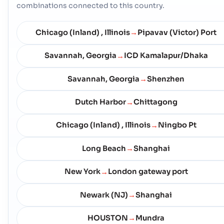
combinations connected to this country.
地址 :
Calumet Harbor (USOUS), United States of America, usa
邮政编码 :
-
港口代码 :
USOUS
Chicago (Inland) , Illinois
Pipavav (Victor) Port
→
Savannah, Georgia
ICD Kamalapur/Dhaka
→
Cambridge (US)
海港
地址 :
Cambridge (US), United States of America, usa
Savannah, Georgia
Shenzhen
→
邮政编码 :
-
港口代码 :
USJHY
Dutch Harbor
Chittagong
→
Camden (US)
海港
Chicago (Inland) , Illinois
Ningbo Pt
→
地址 :
Camden (US), United States of America, usa
邮政编码 :
-
Long Beach
Shanghai
→
港口代码 :
USCDH
New York
London gateway port
→
Campbell (US)
海港
Newark (NJ)
Shanghai
→
地址 :
Campbell (US), United States of America, usa
邮政编码 :
-
HOUSTON
Mundra
→
港口代码 :
USCPB