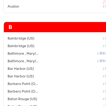
Avalon
Cove Point
海港
地址 :
Cove Point (USCP6), United States of America, usa
邮政编码 :
-
港口代码 :
USCP6
B
Craig
港口
Bainbridge (US)
地址 :
Craig (USCGA), United States of America, usa
Bainbridge (US)
邮政编码 :
-
Baltimore , Maryland
深水
港口代码 :
USCGA
Baltimore , Maryland
深水
Crockett
海港
Bar Harbor (US)
地址 :
Crockett (USCRM), United States of America, usa
Bar Harbor (US)
邮政编码 :
-
Barbers Point (Oahu) (US)
港口代码 :
USCRM
Barbers Point (Oahu) (US)
Crystal Lake (US)
海港
Baton Rouge (US)
地址 :
Crystal Lake (US), United States of America, usa