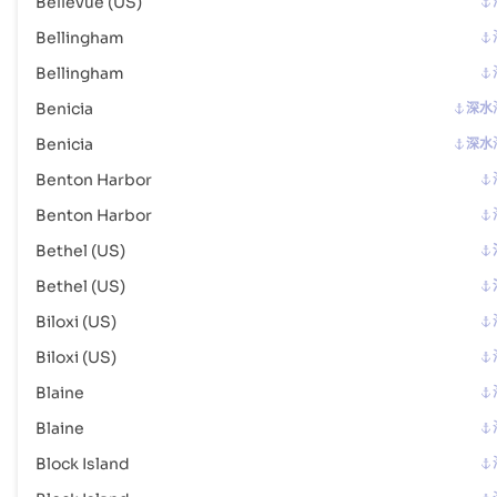
Bellevue (US)
Bellingham
Delaware City
海港
Bellingham
地址 :
Delaware City (USDCI), United States of America, usa
邮政编码 :
-
Benicia
深水
港口代码 :
USDCI
Benicia
深水
Benton Harbor
De Tour Village
海港
Benton Harbor
地址 :
De Tour Village (USDT4), United States of America, usa
邮政编码 :
-
Bethel (US)
港口代码 :
USDT4
Bethel (US)
Biloxi (US)
Detroit , Michigan
海港
Biloxi (US)
地址 :
Detroit , Michigan (USDET), Detroit, United States of
America
Blaine
邮政编码 :
-
Blaine
港口代码 :
USDET
Block Island
Dillingham
港口