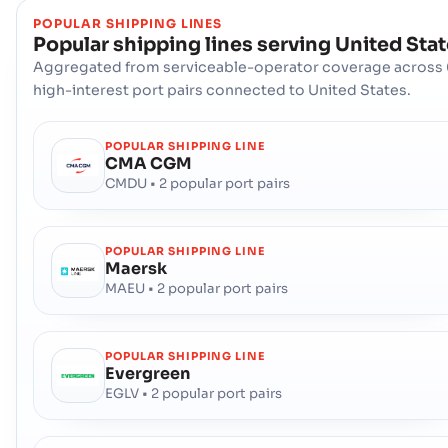
地址 :
Channahon (USCHH), United States of America, usa
POPULAR SHIPPING LINES
Popular shipping lines serving
United Sta
邮政编码 :
-
港口代码 :
USCHH
Aggregated from serviceable-operator coverage across 
high-interest port pairs connected to United States.
Charleston , South Carolina
深水海港
POPULAR SHIPPING LINE
地址 :
Charleston , South Carolina (USCHS), Charleston, United
CMA CGM
States of America
CMDU • 2 popular port pairs
邮政编码 :
-
港口代码 :
USCHS
POPULAR SHIPPING LINE
Maersk
Charlevoix
港口
MAEU • 2 popular port pairs
地址 :
Charlevoix (USCSX), United States of America, usa
邮政编码 :
-
港口代码 :
USCSX
POPULAR SHIPPING LINE
Evergreen
EGLV • 2 popular port pairs
Chattanooga
海港
地址 :
Chattanooga (USCHA), United States of America, usa