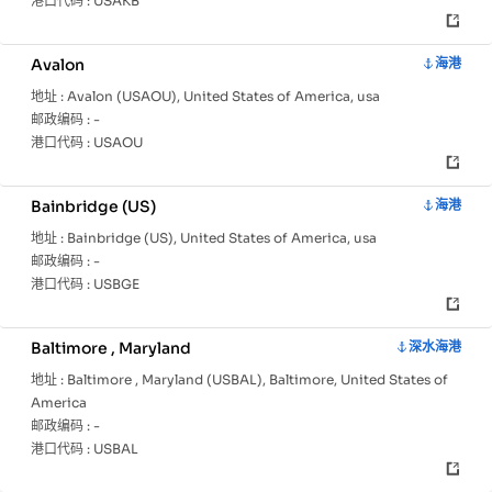
港口代码 :
USAKB
Avalon
海港
地址 :
Avalon (USAOU), United States of America, usa
邮政编码 :
-
港口代码 :
USAOU
Bainbridge (US)
海港
地址 :
Bainbridge (US), United States of America, usa
邮政编码 :
-
港口代码 :
USBGE
Baltimore , Maryland
深水海港
地址 :
Baltimore , Maryland (USBAL), Baltimore, United States of
America
邮政编码 :
-
港口代码 :
USBAL