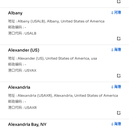
Albany
河港
地址 :
Albany (USALB), Albany, United States of America
邮政编码 :
-
港口代码 :
USALB
Alexander (US)
海港
地址 :
Alexander (US), United States of America, usa
邮政编码 :
-
港口代码 :
USYAX
Alexandria
海港
地址 :
Alexandria (USAXR), Alexandria, United States of America
邮政编码 :
-
港口代码 :
USAXR
Alexandria Bay, NY
海港