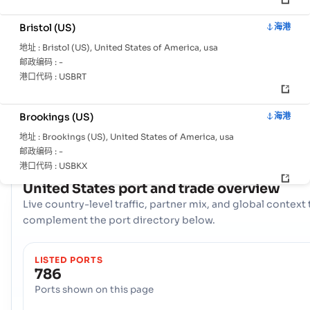
页
家
口
信
Bristol (US)
海港
息
地址 :
Bristol (US), United States of America, usa
邮政编码 :
-
港口代码 :
USBRT
拥有全面的网络 786 端口, United States 拥有强大的海事基础设
关键枢纽，比如 Aberdeen, Aberdeen, Aberdeen (US) 在处
贸易、提供多样化的物流选择和确保与全球国际航道的弹性连接方面
Brookings (US)
海港
了重要作用。
地址 :
Brookings (US), United States of America, usa
邮政编码 :
-
港口代码 :
USBKX
COUNTRY SNAPSHOT
United States
port and trade overview
Live country-level traffic, partner mix, and global context 
Brownsville Port
海港
complement the port directory below.
地址 :
Brownsville Port (USBRO), United States of America, usa
邮政编码 :
-
港口代码 :
USBRO
LISTED PORTS
786
Ports shown on this page
Brownsville (US)
海港