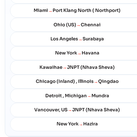
Miami
Port Klang North ( Northport)
→
Cape Canaveral
海港
Ohio (US)
Chennai
→
地址 :
Cape Canaveral (USPCV), United States of America, usa
邮政编码 :
-
港口代码 :
USPCV
Los Angeles
Surabaya
→
New York
Havana
→
Cape May
海港
地址 :
Cape May (USCGF), United States of America, usa
Kawaihae
JNPT (Nhava Sheva)
→
邮政编码 :
-
港口代码 :
USCGF
Chicago (Inland) , Illinois
Qingdao
→
Catoosa
海港
Detroit , Michigan
Mundra
→
地址 :
Catoosa (USXEL), United States of America, usa
Vancouver, US
JNPT (Nhava Sheva)
→
邮政编码 :
-
港口代码 :
USXEL
New York
Hazira
→
Channahon
海港