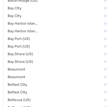
Baton Rouge (US)
邮政编码 :
-
Bay City
港口代码 :
USCTD
Bay City
Dana Point
海港
Bay Harbor Islands
地址 :
Dana Point (USDPT), United States of America, usa
Bay Harbor Islands
邮政编码 :
-
Bay Port (US)
港口代码 :
USDPT
Bay Port (US)
Bay Shore (US)
Davenport
海港
地址 :
Davenport (USDVN), United States of America, usa
Bay Shore (US)
邮政编码 :
-
Beaumont
港口代码 :
USDVN
Beaumont
Belfast City
Decatur
海港
地址 :
Decatur (USDCU), United States of America, usa
Belfast City
邮政编码 :
-
Bellevue (US)
港口代码 :
USDCU