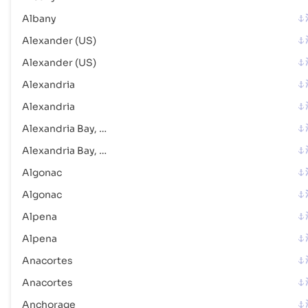
地址 :
Cincinnati (USCVG), United States of America, usa
Albany
邮政编码 :
-
港口代码 :
USCVG
Alexander (US)
Alexander (US)
Cleveland , Ohio
海港
Alexandria
地址 :
Cleveland , Ohio (USCLE), Cleveland, United States of
Alexandria
America
邮政编码 :
-
Alexandria Bay, NY
港口代码 :
USCLE
Alexandria Bay, NY
Algonac
Columbia (US)
海港
Algonac
地址 :
Columbia (US), United States of America, usa
邮政编码 :
-
Alpena
港口代码 :
USCOU
Alpena
Anacortes
Columbus (US)
河港
Anacortes
地址 :
Columbus (US), United States of America, usa
邮政编码 :
-
Anchorage