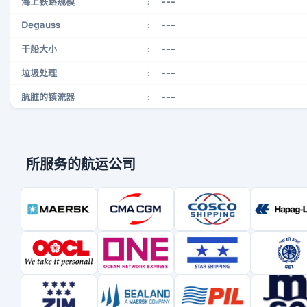
---
海上铁路规模
:
---
Degauss
:
---
干船大小
:
---
垃圾处理
:
---
肮脏的镇流器
:
所服务的航运公司