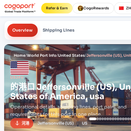
Refer & Earn
CogoRewards
Z
Overview
Shipping Lines
Home
/
World Port Info
/
United States
/
Jeffersonville (US), Un
USJFV
的港口
Jeffersonville (US), U
States of America, usa
Operational details, shipping lines, port pairs,
and
requirements for this port in one place.
河港
Jeffersonville (US)
US