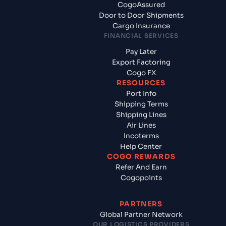
CogoAssured
Door to Door Shipments
Cargo Insurance
FINANCIAL SERVICES
Pay Later
Export Factoring
Cogo FX
RESOURCES
Port Info
Shipping Terms
Shipping Lines
Air Lines
Incoterms
Help Center
COGO REWARDS
Refer And Earn
Cogopoints
PARTNERS
Global Partner Network
OUR LOGISTICS PROVIDERS