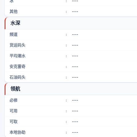
---
冰
:
---
其他
:
水深
---
频道
:
---
货运码头
:
---
平均潮水
:
---
安克雷奇
:
---
石油码头
:
领航
---
必修
:
---
可用
:
---
可取
:
---
本地协助
: