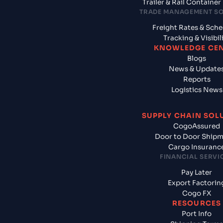
Trailer & Rail Containe
TRADE MANAGEMENT S
Freight Rates & Sch
Tracking & Visibil
KNOWLEDGE CE
Blogs
News & Update
Reports
Logistics News
SUPPLY CHAIN SOL
CogoAssured
Door to Door Ship
Cargo Insuranc
FINANCIAL SERVI
Pay Later
Export Factorin
Cogo FX
RESOURCES
Port Info