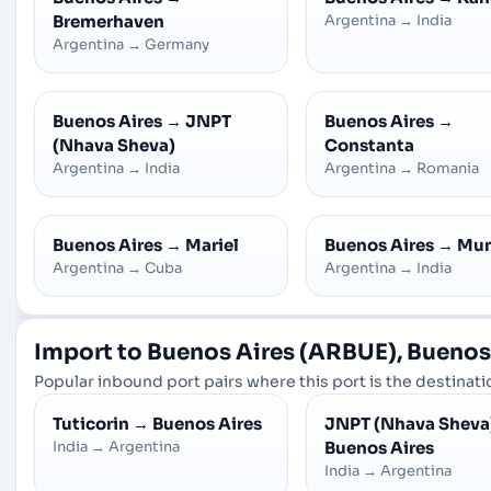
Bremerhaven
Argentina
→
India
Argentina
→
Germany
Buenos Aires
→
JNPT
Buenos Aires
→
(Nhava Sheva)
Constanta
Argentina
→
India
Argentina
→
Romania
Buenos Aires
→
Mariel
Buenos Aires
→
Mun
Argentina
→
Cuba
Argentina
→
India
Import to Buenos Aires (ARBUE), Buenos 
Popular inbound port pairs where this port is the destinatio
Tuticorin
→
Buenos Aires
JNPT (Nhava Sheva
India
→
Argentina
Buenos Aires
India
→
Argentina