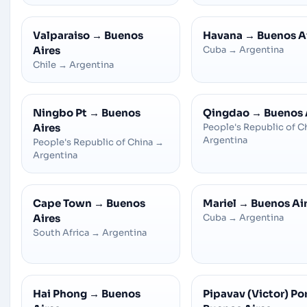
Valparaiso
→
Buenos
Havana
→
Buenos A
Aires
Cuba
→
Argentina
Chile
→
Argentina
Ningbo Pt
→
Buenos
Qingdao
→
Buenos 
Aires
People's Republic of C
Argentina
People's Republic of China
→
Argentina
Cape Town
→
Buenos
Mariel
→
Buenos Ai
Aires
Cuba
→
Argentina
South Africa
→
Argentina
Hai Phong
→
Buenos
Pipavav (Victor) Po