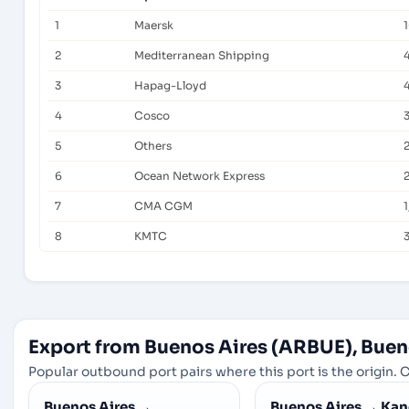
1
Maersk
2
Mediterranean Shipping
3
Hapag-Lloyd
4
Cosco
5
Others
6
Ocean Network Express
7
CMA CGM
8
KMTC
Export from Buenos Aires (ARBUE), Buen
Popular outbound port pairs where this port is the origin. C
Buenos Aires
→
Buenos Aires
→
Kan