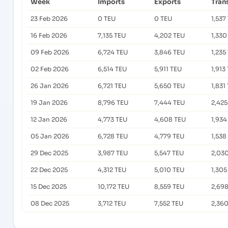
Week
Imports
Exports
Tran
23 Feb 2026
0 TEU
0 TEU
1,537
16 Feb 2026
7,135 TEU
4,202 TEU
1,330
09 Feb 2026
6,724 TEU
3,846 TEU
1,235
02 Feb 2026
6,514 TEU
5,911 TEU
1,913
26 Jan 2026
6,721 TEU
5,650 TEU
1,831
19 Jan 2026
8,796 TEU
7,444 TEU
2,425
12 Jan 2026
4,773 TEU
4,608 TEU
1,934
05 Jan 2026
6,728 TEU
4,779 TEU
1,538
29 Dec 2025
3,987 TEU
5,547 TEU
2,03
22 Dec 2025
4,312 TEU
5,010 TEU
1,305
15 Dec 2025
10,172 TEU
8,559 TEU
2,69
08 Dec 2025
3,712 TEU
7,552 TEU
2,36