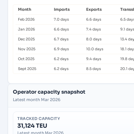
Month
Imports
Exports
Transs
Feb 2026
7.0 days
6.6 days
6.5 day
Jan 2026
6.6 days
7.4 days
9.1 day
Dec 2025
6.7 days
8.0 days
13.4 da
Nov 2025
6.9 days
10.0 days
18.1 da
Oct 2025
6.2 days
9.4 days
19.8 da
Sept 2025
6.2 days
8.5 days
20.1 da
Operator capacity snapshot
Latest month Mar 2026
TRACKED CAPACITY
31,124 TEU
Latest month Mar 2026