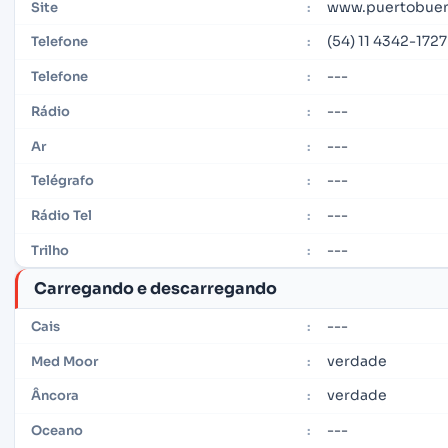
www.puertobueno
Site
:
(54) 11 4342-1727
Telefone
:
---
Telefone
:
---
Rádio
:
---
Ar
:
---
Telégrafo
:
---
Rádio Tel
:
---
Trilho
:
Carregando e descarregando
---
Cais
:
verdade
Med Moor
:
verdade
Âncora
:
---
Oceano
: