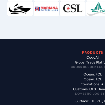
PRODUCTS
CogoAI
Global Trade Plat
CROSS BORDER LOGI
Ocean: FCL
Ocean: LCL
International Ai
Customs, CFS, Han
DOMESTIC LOGIST
Surface: FTL, PTL, 