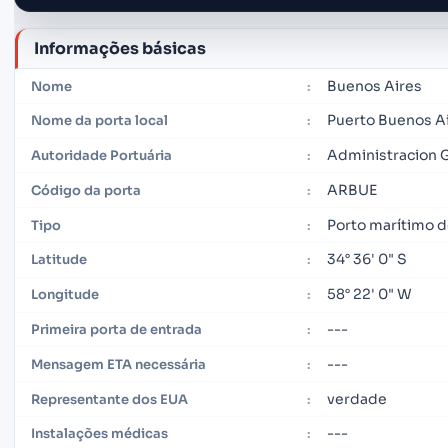
Informações básicas
Buenos Aires
Nome
:
Puerto Buenos A
Nome da porta local
:
Administracion 
Autoridade Portuária
:
ARBUE
Código da porta
:
Porto marítimo 
Tipo
:
34° 36' 0" S
Latitude
:
58° 22' 0" W
Longitude
:
---
Primeira porta de entrada
:
---
Mensagem ETA necessária
:
verdade
Representante dos EUA
:
---
Instalações médicas
: