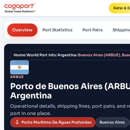
Refer & E
Overview
Port Statistics
Port Pairs
Shippin
Home
/
World Port Info
/
Argentina
/
Buenos Aires (ARBUE), Buen
ARBUE
Porto de
Buenos Aires (ARBU
Argentina
Operational details, shipping lines, port pairs,
and r
port in one place.
Porto Marítimo De Águas Profundas
Buenos Aires