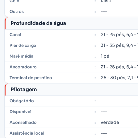
falso
Gelo
:
---
Outros
:
Profundidade da água
21 - 25 pés, 6,4 -
Canal
:
31 - 35 pés, 9,4 
Pier de carga
:
1 pé
Maré média
:
21 - 25 pés, 6,4 -
Ancoradouro
:
26 - 30 pés, 7,1 -
Terminal de petróleo
:
Pilotagem
---
Obrigatório
:
---
Disponível
:
verdade
Aconselhado
:
---
Assistência local
: