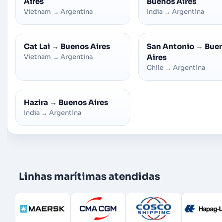
Aires
Buenos Aires
Vietnam
→
Argentina
India
→
Argentina
Cat Lai
→
Buenos Aires
San Antonio
→
Bue
Vietnam
→
Argentina
Aires
Chile
→
Argentina
Hazira
→
Buenos Aires
India
→
Argentina
Linhas marítimas atendidas