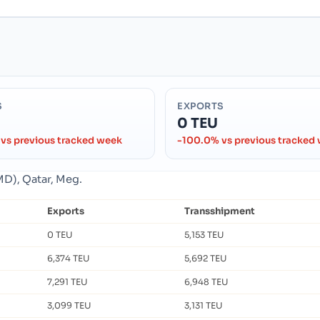
S
EXPORTS
0 TEU
vs previous tracked week
-100.0% vs previous tracked
MD), Qatar, Meg.
Exports
Transshipment
0 TEU
5,153 TEU
6,374 TEU
5,692 TEU
7,291 TEU
6,948 TEU
3,099 TEU
3,131 TEU