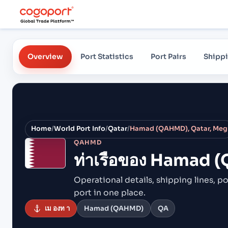
Overview
Port Statistics
Port Pairs
Shippi
Home
/
World Port Info
/
Qatar
/
Hamad (QAHMD), Qatar, Meg
QAHMD
ท่าเรือของ
Hamad (
Operational details, shipping lines, po
port in one place.
เม องท า
Hamad (QAHMD)
QA