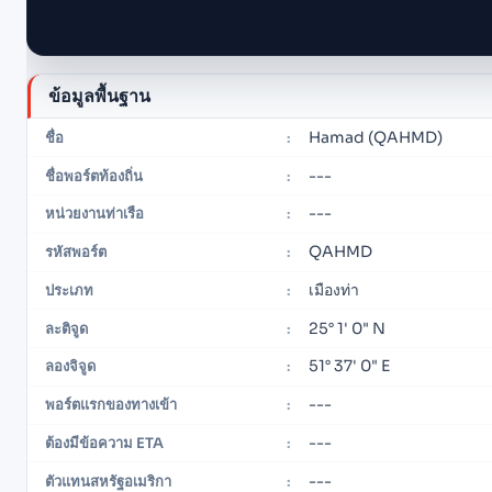
ข้อมูลพื้นฐาน
Hamad (QAHMD)
ชื่อ
:
---
ชื่อพอร์ตท้องถิ่น
:
---
หน่วยงานท่าเรือ
:
QAHMD
รหัสพอร์ต
:
เมืองท่า
ประเภท
:
25° 1' 0" N
ละติจูด
:
51° 37' 0" E
ลองจิจูด
:
---
พอร์ตแรกของทางเข้า
:
---
ต้องมีข้อความ ETA
:
---
ตัวแทนสหรัฐอเมริกา
: