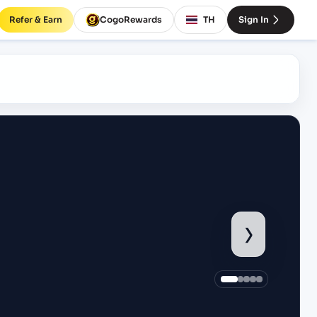
Refer & Earn
CogoRewards
TH
Sign In
›