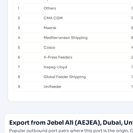
1
Others
1
2
CMA CGM
3
Maersk
4
Mediterranean Shipping
5
Cosco
6
X-Press Feeders
7
Hapag-Lloyd
1
8
Global Feeder Shipping
1
9
Unifeeder
Export from Jebel Ali (AEJEA), Dubai, U
Popular outbound port pairs where this port is the origin. C