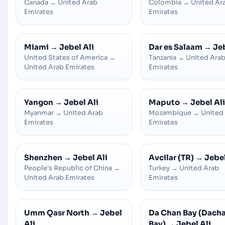
Canada
→
United Arab
Colombia
→
United Ar
Emirates
Emirates
Miami
→
Jebel Ali
Dar es Salaam
→
Jeb
United States of America
→
Tanzania
→
United Ara
United Arab Emirates
Emirates
Yangon
→
Jebel Ali
Maputo
→
Jebel Ali
Myanmar
→
United Arab
Mozambique
→
United
Emirates
Emirates
Shenzhen
→
Jebel Ali
Avcilar (TR)
→
Jebel
People's Republic of China
→
Turkey
→
United Arab
United Arab Emirates
Emirates
Umm Qasr North
→
Jebel
Da Chan Bay (Dach
Ali
Bay)
→
Jebel Ali