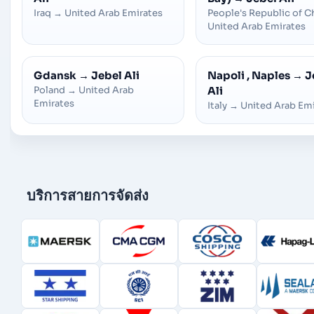
Iraq
→
United Arab Emirates
People's Republic of C
United Arab Emirates
Gdansk
→
Jebel Ali
Napoli , Naples
→
J
Poland
→
United Arab
Ali
Emirates
Italy
→
United Arab Emi
บริการสายการจัดส่ง