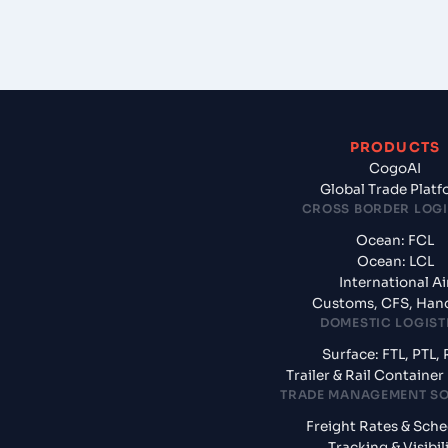
PRODUCTS
CogoAI
Global Trade Plat
CROSS BORDER LOGI
Ocean: FCL
Ocean: LCL
International Ai
Customs, CFS, Han
DOMESTIC LOGIST
Surface: FTL, PTL, 
Trailer & Rail Containe
TRADE MANAGEMENT S
Freight Rates & Sch
Tracking & Visibil