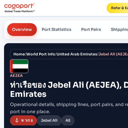
Refer & E
Overview
Port Statistics
Port Pairs
Shippin
Home
/
World Port Info
/
United Arab Emirates
/
Jebel Ali (AEJE
AEJEA
ท่าเรือของ
Jebel Ali (AEJEA), 
Emirates
Operational details, shipping lines, port pairs,
and r
port in one place.
ท าเร อ
Jebel Ali
AE