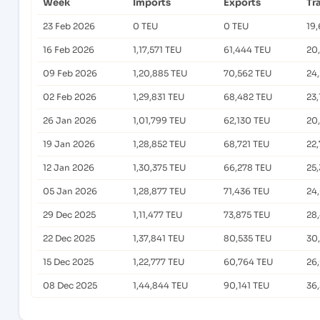
Week
Imports
Exports
Tr
23 Feb 2026
0 TEU
0 TEU
19,
16 Feb 2026
1,17,571 TEU
61,444 TEU
20
09 Feb 2026
1,20,885 TEU
70,562 TEU
24
02 Feb 2026
1,29,831 TEU
68,482 TEU
23,
26 Jan 2026
1,01,799 TEU
62,130 TEU
20
19 Jan 2026
1,28,852 TEU
68,721 TEU
22
12 Jan 2026
1,30,375 TEU
66,278 TEU
25
05 Jan 2026
1,28,877 TEU
71,436 TEU
24
29 Dec 2025
1,11,477 TEU
73,875 TEU
28
22 Dec 2025
1,37,841 TEU
80,535 TEU
30
15 Dec 2025
1,22,777 TEU
60,764 TEU
26,
08 Dec 2025
1,44,844 TEU
90,141 TEU
36