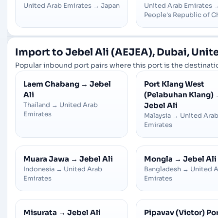
United Arab Emirates
→
Japan
United Arab Emirates
People's Republic of C
Import to Jebel Ali (AEJEA), Dubai, Unit
Popular inbound port pairs where this port is the destinatio
Laem Chabang
→
Jebel
Port Klang West
Ali
(Pelabuhan Klang)
Thailand
→
United Arab
Jebel Ali
Emirates
Malaysia
→
United Ara
Emirates
Muara Jawa
→
Jebel Ali
Mongla
→
Jebel Ali
Indonesia
→
United Arab
Bangladesh
→
United 
Emirates
Emirates
Misurata
→
Jebel Ali
Pipavav (Victor) Po