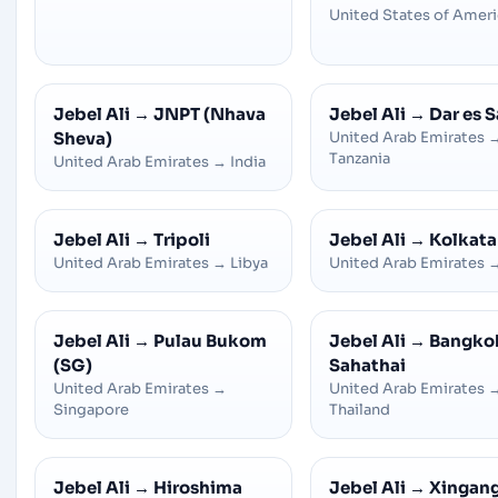
United States of Amer
Jebel Ali
→
JNPT (Nhava
Jebel Ali
→
Dar es 
Sheva)
United Arab Emirates
Tanzania
United Arab Emirates
→
India
Jebel Ali
→
Tripoli
Jebel Ali
→
Kolkata
United Arab Emirates
→
Libya
United Arab Emirates
Jebel Ali
→
Pulau Bukom
Jebel Ali
→
Bangko
(SG)
Sahathai
United Arab Emirates
→
United Arab Emirates
Singapore
Thailand
Jebel Ali
→
Hiroshima
Jebel Ali
→
Xingan