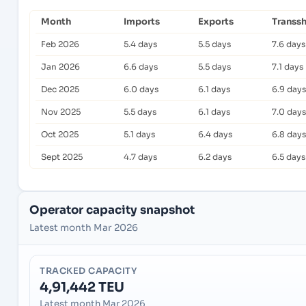
Month
Imports
Exports
Transs
Feb 2026
5.4 days
5.5 days
7.6 days
Jan 2026
6.6 days
5.5 days
7.1 days
Dec 2025
6.0 days
6.1 days
6.9 days
Nov 2025
5.5 days
6.1 days
7.0 days
Oct 2025
5.1 days
6.4 days
6.8 days
Sept 2025
4.7 days
6.2 days
6.5 days
Operator capacity snapshot
Latest month Mar 2026
TRACKED CAPACITY
4,91,442 TEU
Latest month Mar 2026