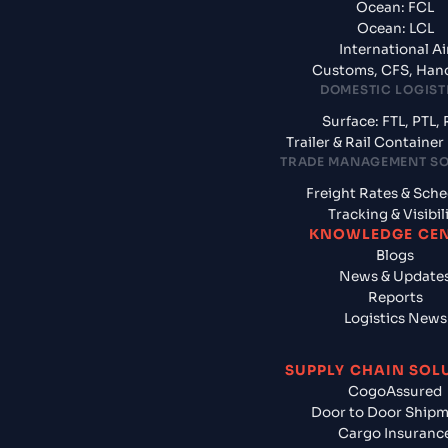
Ocean: FCL
Ocean: LCL
International Ai
Customs, CFS, Han
DOMESTIC LOGIST
Surface: FTL, PTL, 
Trailer & Rail Containe
TRADE MANAGEMENT S
Freight Rates & Sch
Tracking & Visibil
KNOWLEDGE CE
Blogs
News & Update
Reports
Logistics News
SUPPLY CHAIN SOL
CogoAssured
Door to Door Ship
Cargo Insuranc