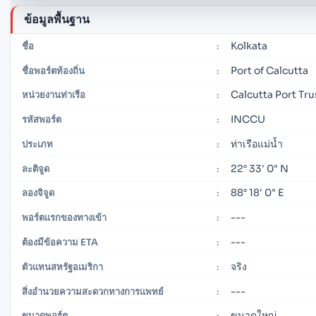
ข้อมูลพื้นฐาน
Kolkata
ชื่อ
:
Port of Calcutta
ชื่อพอร์ตท้องถิ่น
:
Calcutta Port Tru
หน่วยงานท่าเรือ
:
INCCU
รหัสพอร์ต
:
ท่าเรือแม่น้ำ
ประเภท
:
22° 33' 0" N
ละติจูด
:
88° 18' 0" E
ลองจิจูด
:
---
พอร์ตแรกของทางเข้า
:
---
ต้องมีข้อความ ETA
:
จริง
ตัวแทนสหรัฐอเมริกา
:
---
สิ่งอำนวยความสะดวกทางการแพทย์
:
ขนาดใหญ่
ขนาดพอร์ต
: