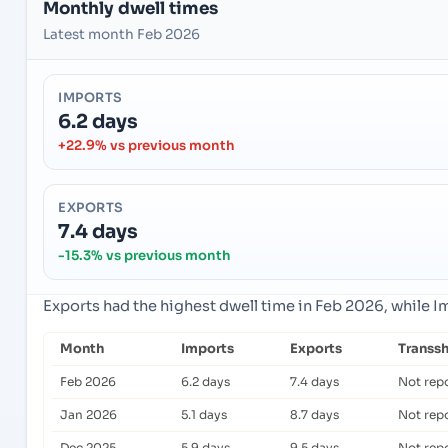
Monthly dwell times
Latest month Feb 2026
IMPORTS
6.2 days
+22.9% vs previous month
EXPORTS
7.4 days
-15.3% vs previous month
Exports had the highest dwell time in Feb 2026, while 
Month
Imports
Exports
Transs
Feb 2026
6.2 days
7.4 days
Not rep
Jan 2026
5.1 days
8.7 days
Not rep
Dec 2025
5.9 days
9.5 days
Not rep