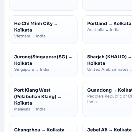
Ho Chi Minh City
→
Portland
→
Kolkata
Kolkata
Australia
→
India
Vietnam
→
India
Jurong/Singapore (SG)
→
Sharjah (KHALID)
→
Kolkata
Kolkata
Singapore
→
India
United Arab Emirates
Port Klang West
Guandong
→
Kolka
(Pelabuhan Klang)
→
People's Republic of C
India
Kolkata
Malaysia
→
India
Changzhou
→
Kolkata
Jebel Ali
→
Kolkata