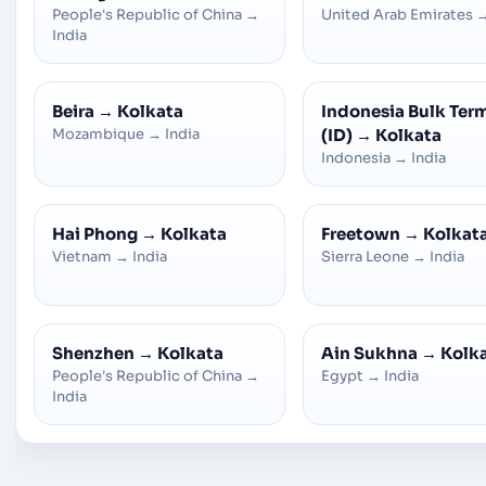
People's Republic of China
→
United Arab Emirates
India
Beira
→
Kolkata
Indonesia Bulk Ter
Mozambique
→
India
(ID)
→
Kolkata
Indonesia
→
India
Hai Phong
→
Kolkata
Freetown
→
Kolkat
Vietnam
→
India
Sierra Leone
→
India
Shenzhen
→
Kolkata
Ain Sukhna
→
Kolk
People's Republic of China
→
Egypt
→
India
India