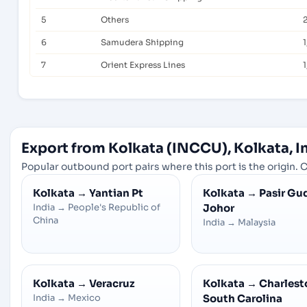
5
Others
2
6
Samudera Shipping
7
Orient Express Lines
1
Export from Kolkata (INCCU), Kolkata, I
Popular outbound port pairs where this port is the origin. C
Kolkata
→
Yantian Pt
Kolkata
→
Pasir Gu
India
→
People's Republic of
Johor
China
India
→
Malaysia
Kolkata
→
Veracruz
Kolkata
→
Charlesto
India
→
Mexico
South Carolina