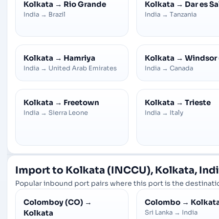
Kolkata
→
Rio Grande
Kolkata
→
Dar es S
India
→
Brazil
India
→
Tanzania
Kolkata
→
Hamriya
Kolkata
→
Windsor 
India
→
United Arab Emirates
India
→
Canada
Kolkata
→
Freetown
Kolkata
→
Trieste
India
→
Sierra Leone
India
→
Italy
Import to Kolkata (INCCU), Kolkata, Ind
Popular inbound port pairs where this port is the destinatio
Colomboy (CO)
→
Colombo
→
Kolkat
Kolkata
Sri Lanka
→
India