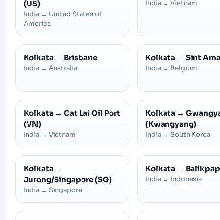
(US)
India
→
Vietnam
India
→
United States of
America
Kolkata
→
Brisbane
Kolkata
→
Sint Am
India
→
Australia
India
→
Belgium
Kolkata
→
Cat Lai Oil Port
Kolkata
→
Gwangy
(VN)
(Kwangyang)
India
→
Vietnam
India
→
South Korea
Kolkata
→
Kolkata
→
Balikpa
Jurong/Singapore (SG)
India
→
Indonesia
India
→
Singapore