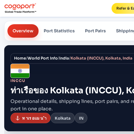
Refer & E
Overview
Port Statistics
Port Pairs
Shippin
Home
/
World Port Info
/
India
/
Kolkata (INCCU), Kolkata, India
INCCU
ท่าเรือของ
Kolkata (INCCU), Ko
Operational details, shipping lines, port pairs,
and r
port in one place.
ท าเร อแม น ำ
Kolkata
IN