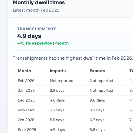
Monthly dwell times
Latest month Feb 2026
TRANSSHIPMENTS
4.9 days
-45.1% vs previous month
Transshipments had the highest dwell time in Feb 2026
Month
Imports
Exports
T
Feb 2026
Not reported
Not reported
4
Jan 2026
2.9 days
Not reported
8
Dec 2025
4.6 days
9.0 days
7.
Nov 2025
3.3 days
8.3 days
6
Oct 2025
5.5 days
6.7 days
7.
Sept 2025
4.9 days
8.8 days
6