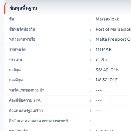
ข้อมูลพื้นฐาน
Marsaxlokk
ชื่อ
:
Port of Marsaxlo
ชื่อพอร์ตท้องถิ่น
:
Malta Freeport C
หน่วยงานท่าเรือ
:
MTMAR
รหัสพอร์ต
:
ท่าเรือ
ประเภท
:
35° 49' 0" N
ละติจูด
:
14° 32' 0" E
ลองจิจูด
:
---
พอร์ตแรกของทางเข้า
:
---
ต้องมีข้อความ ETA
:
---
ตัวแทนสหรัฐอเมริกา
:
---
สิ่งอำนวยความสะดวกทางการแพทย์
:
ปานกลาง
ขนาดพอร์ต
: