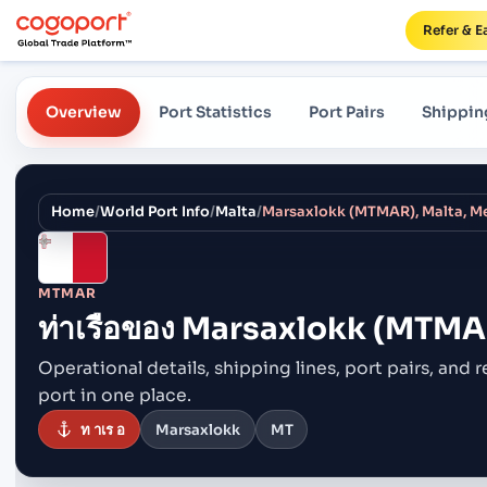
Refer & E
Overview
Port Statistics
Port Pairs
Shippin
Home
/
World Port Info
/
Malta
/
Marsaxlokk (MTMAR), Malta, M
MTMAR
ท่าเรือของ
Marsaxlokk (MTMAR
Operational details, shipping lines, port pairs,
and r
port in one place.
ท าเร อ
Marsaxlokk
MT