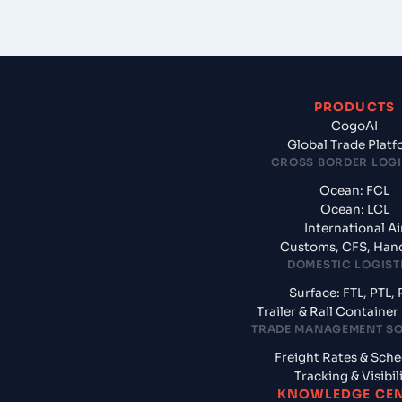
PRODUCTS
CogoAI
Global Trade Plat
CROSS BORDER LOGI
Ocean: FCL
Ocean: LCL
International Ai
Customs, CFS, Han
DOMESTIC LOGIST
Surface: FTL, PTL, 
Trailer & Rail Containe
TRADE MANAGEMENT S
Freight Rates & Sch
Tracking & Visibil
KNOWLEDGE CE