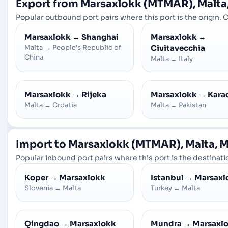
Export from Marsaxlokk (MTMAR), Malta
Popular outbound port pairs where this port is the origin. C
Marsaxlokk
→
Shanghai
Marsaxlokk
→
Malta
→
People's Republic of
Civitavecchia
China
Malta
→
Italy
Marsaxlokk
→
Rijeka
Marsaxlokk
→
Kara
Malta
→
Croatia
Malta
→
Pakistan
Import to Marsaxlokk (MTMAR), Malta, 
Popular inbound port pairs where this port is the destinatio
Koper
→
Marsaxlokk
Istanbul
→
Marsaxl
Slovenia
→
Malta
Turkey
→
Malta
Qingdao
→
Marsaxlokk
Mundra
→
Marsaxl