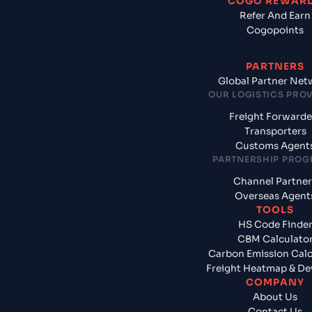
COGO REWAR
Refer And Earn
Cogopoints
PARTNERS
Global Partner Net
OUR LOGISTICS PRO
Freight Forwarde
Transporters
Customs Agent
PARTNERSHIP PRO
Channel Partner
Overseas Agent
TOOLS
HS Code Finde
CBM Calculato
Carbon Emission Calc
Freight Heatmap & De
COMPANY
About Us
Contact Us