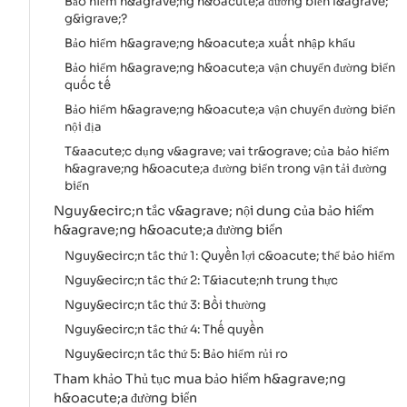
Bảo hiểm h&agrave;ng h&oacute;a đường biển l&agrave;
g&igrave;?
Bảo hiểm h&agrave;ng h&oacute;a xuất nhập khẩu
Bảo hiểm h&agrave;ng h&oacute;a vận chuyển đường biển
quốc tế
Bảo hiểm h&agrave;ng h&oacute;a vận chuyển đường biển
nội địa
T&aacute;c dụng v&agrave; vai tr&ograve; của bảo hiểm
h&agrave;ng h&oacute;a đường biển trong vận tải đường
biển
Nguy&ecirc;n tắc v&agrave; nội dung của bảo hiểm
h&agrave;ng h&oacute;a đường biển
Nguy&ecirc;n tắc thứ 1: Quyền lợi c&oacute; thể bảo hiểm
Nguy&ecirc;n tắc thứ 2: T&iacute;nh trung thực
Nguy&ecirc;n tắc thứ 3: Bồi thường
Nguy&ecirc;n tắc thứ 4: Thế quyền
Nguy&ecirc;n tắc thứ 5: Bảo hiểm rủi ro
Tham khảo Thủ tục mua bảo hiểm h&agrave;ng
h&oacute;a đường biển