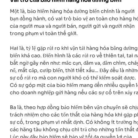
Một là, bảo hiểm hàng hóa đường biển chính là người
bạn đồng hành, có vai trò bảo vệ an toàn cho hàng h
của người mua và người bán, người gửi và người nhận
trong phạm vi toàn thế giới.
Hai là, tỷ lệ gặp rủi ro khi vận tải hàng hóa bằng đường
biển khá cao. Điển hình là các rủi ro về thiên tai, tai 
bất ngờ gây nên như: mắc cạn, đâm va, đắm chìm, chá
nổ, mất cắp, cướp biển, thời tiết xấu... Đây đều là nhữ
sự cố rủi ro mà con người khó có thể kiểm soát được.
Có sự góp mặt của bảo hiểm mang đến nhiều quyền l
cho doanh nghiệp gửi hàng nếu các sự cố trên xảy ra
Ba là, theo hợp đồng bảo hiểm bên vận chuyển sẽ chị
trách nhiệm cho các tổn thất của hàng hóa khi gặp p
sự cố, trong phạm vi nhất định. Có không ít trường h
các hãng tàu không chịu chi trả cho những tổn thất đ
Lúc này đây bảo hiểm sẽ bảo vệ tối đa quyền lợi của