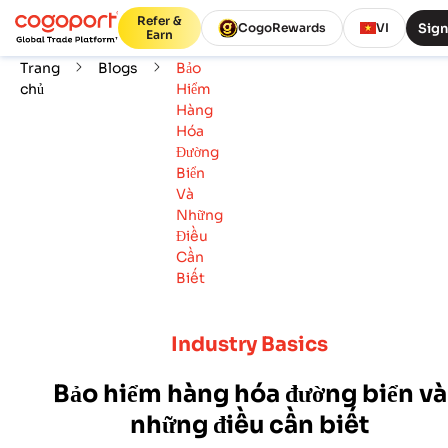
Refer &
Sign
CogoRewards
VI
Earn
Trang
Blogs
Bảo
chủ
Hiểm
Hàng
Hóa
Đường
Biển
Và
Những
Điều
Cần
Biết
Industry Basics
Bảo hiểm hàng hóa đường biển và
những điều cần biết