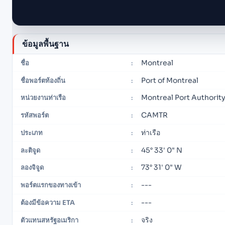
ข้อมูลพื้นฐาน
Montreal
ชื่อ
:
Port of Montreal
ชื่อพอร์ตท้องถิ่น
:
Montreal Port Authorit
หน่วยงานท่าเรือ
:
CAMTR
รหัสพอร์ต
:
ท่าเรือ
ประเภท
:
45° 33' 0" N
ละติจูด
:
73° 31' 0" W
ลองจิจูด
:
---
พอร์ตแรกของทางเข้า
:
---
ต้องมีข้อความ ETA
:
จริง
ตัวแทนสหรัฐอเมริกา
: