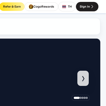
Refer & Earn
CogoRewards
TH
Sign In
›