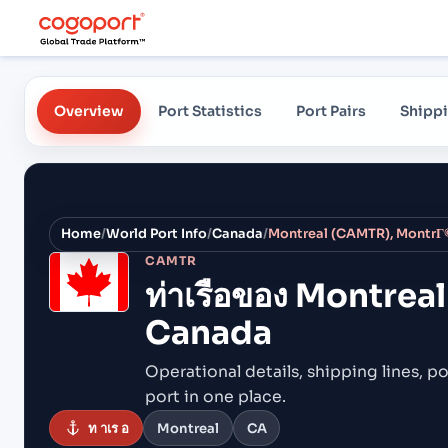
Overview
Port Statistics
Port Pairs
Shippi
Home
/
World Port Info
/
Canada
/
Montreal (CAMTR), MontrГ
CAMTR
ท่าเรือของ
Montreal
Canada
Operational details, shipping lines, po
port in one place.
ท าเร อ
Montreal
CA