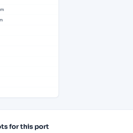
om
om
s for this port