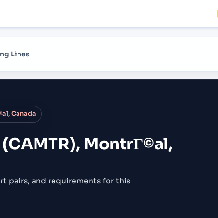
ng Lines
©al, Canada
 (CAMTR), MontrГ©al,
rt pairs,
and requirements for this