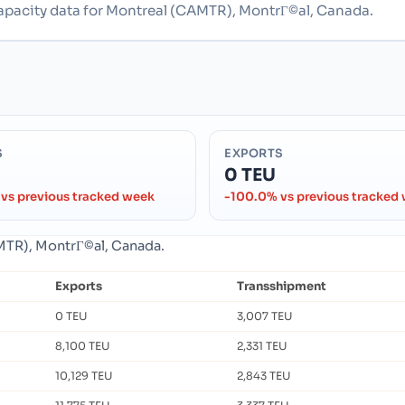
capacity data for Montreal (CAMTR), MontrГ©al, Canada.
S
EXPORTS
0 TEU
vs previous tracked week
-100.0% vs previous tracked
AMTR), MontrГ©al, Canada.
Exports
Transshipment
0 TEU
3,007 TEU
8,100 TEU
2,331 TEU
10,129 TEU
2,843 TEU