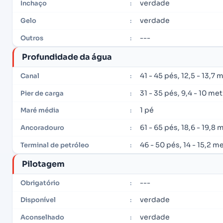
verdade
Inchaço
:
verdade
Gelo
:
---
Outros
:
Profundidade da água
41 - 45 pés, 12,5 - 13,7 
Canal
:
31 - 35 pés, 9,4 - 10 me
Pier de carga
:
1 pé
Maré média
:
61 - 65 pés, 18,6 - 19,8 
Ancoradouro
:
46 - 50 pés, 14 - 15,2 m
Terminal de petróleo
:
Pilotagem
---
Obrigatório
:
verdade
Disponível
:
verdade
Aconselhado
: