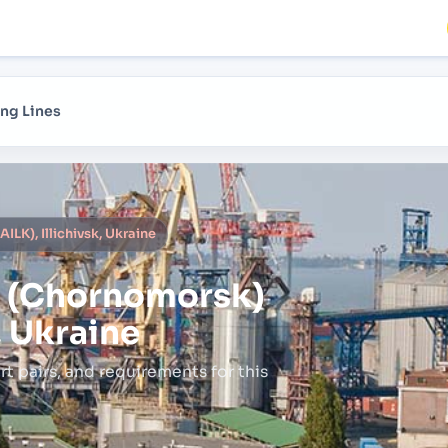
ng Lines
ILK), Illichivsk, Ukraine
sk (Chornomorsk)
, Ukraine
rt pairs,
and requirements for this