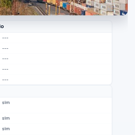
do
---
---
---
---
---
sim
sim
sim