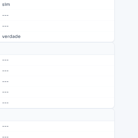
sim
---
---
verdade
---
---
---
---
---
---
---