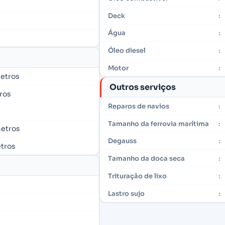
Deck
:
Água
:
Óleo diesel
:
Motor
:
metros
Outros serviços
tros
Reparos de navios
:
Tamanho da ferrovia marítima
:
metros
Degauss
:
etros
Tamanho da doca seca
:
Trituração de lixo
:
Lastro sujo
: