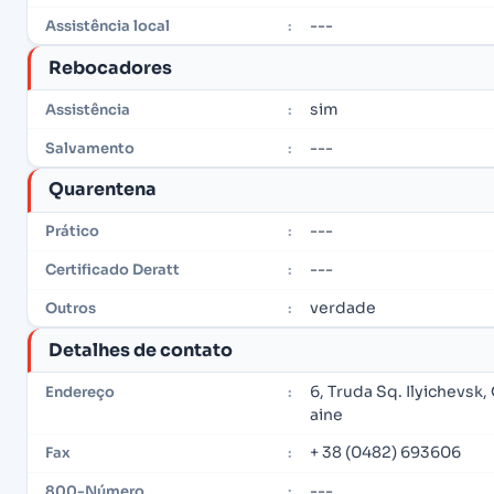
---
Assistência local
:
Rebocadores
sim
Assistência
:
---
Salvamento
:
Quarentena
---
Prático
:
---
Certificado Deratt
:
verdade
Outros
:
Detalhes de contato
6, Truda Sq. Ilyichevsk
Endereço
:
aine
+ 38 (0482) 693606
Fax
:
---
800-Número
: