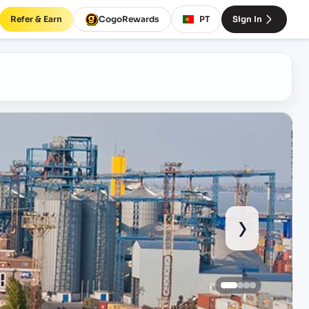
Refer & Earn
CogoRewards
PT
Sign In
›