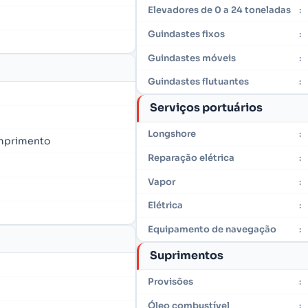
Elevadores de 0 a 24 toneladas
:
Guindastes fixos
:
Guindastes móveis
:
Guindastes flutuantes
:
Serviços portuários
Longshore
:
omprimento
Reparação elétrica
:
Vapor
:
Elétrica
:
Equipamento de navegação
:
Suprimentos
Provisões
:
Óleo combustível
: