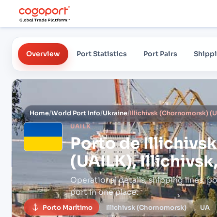
Overview
Port Statistics
Port Pairs
Shippi
Home
/
World Port Info
/
Ukraine
/
Illichivsk (Chornomorsk) (UA
UAILK
Porto de
Illichiv
(UAILK), Illichivsk
Operational details, shipping lines, po
port in one place.
Porto Marítimo
Illichivsk (Chornomorsk)
UA