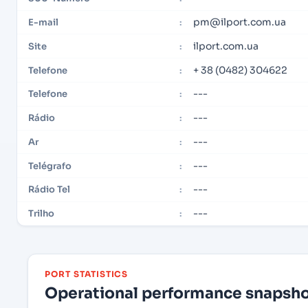
pm@ilport.com.ua
E-mail
:
ilport.com.ua
Site
:
+ 38 (0482) 304622
Telefone
:
---
Telefone
:
---
Rádio
:
---
Ar
:
---
Telégrafo
:
---
Rádio Tel
:
---
Trilho
:
PORT STATISTICS
Operational performance snapshot