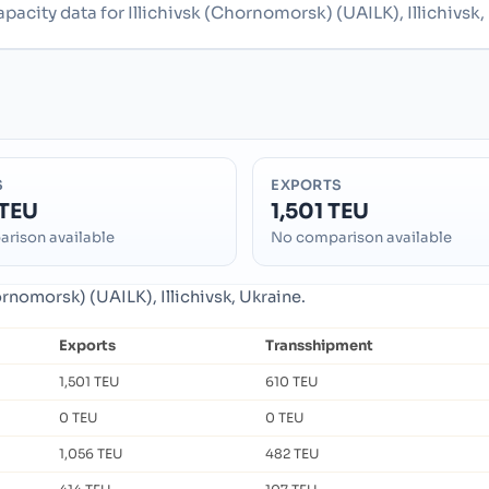
pacity data for Illichivsk (Chornomorsk) (UAILK), Illichivsk,
S
EXPORTS
 TEU
1,501 TEU
rison available
No comparison available
ornomorsk) (UAILK), Illichivsk, Ukraine.
Exports
Transshipment
1,501 TEU
610 TEU
0 TEU
0 TEU
1,056 TEU
482 TEU