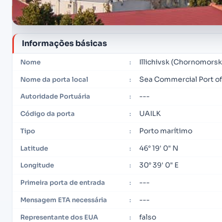
Informações básicas
Illichivsk (Chornomorsk
Nome
:
Sea Commercial Port of 
Nome da porta local
:
---
Autoridade Portuária
:
UAILK
Código da porta
:
Porto marítimo
Tipo
:
46° 19' 0" N
Latitude
:
30° 39' 0" E
Longitude
:
---
Primeira porta de entrada
:
---
Mensagem ETA necessária
:
falso
Representante dos EUA
: