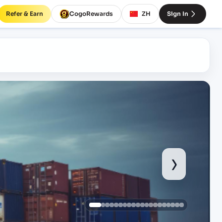
Refer & Earn
CogoRewards
ZH
Sign In
›