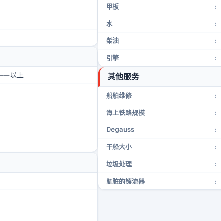
甲板
:
水
:
柴油
:
引擎
:
米——以上
其他服务
船舶维修
:
海上铁路规模
:
Degauss
:
干船大小
:
垃圾处理
:
肮脏的镇流器
: