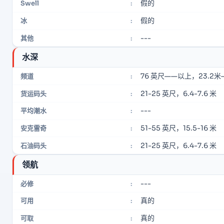
假的
Swell
:
假的
冰
:
---
其他
:
水深
76 英尺——以上，23.2
频道
:
21-25 英尺，6.4-7.6 米
货运码头
:
---
平均潮水
:
51-55 英尺，15.5-16 米
安克雷奇
:
21-25 英尺，6.4-7.6 米
石油码头
:
领航
---
必修
:
真的
可用
:
真的
可取
: