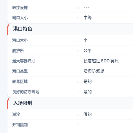
---
医疗设施
:
中等
端口大小
:
港口特色
小
港口大小
:
公平
庇护所
:
长度超过 500 英尺
最大容器尺寸
:
沿海防波堤
港口类型
:
是的
转弯区域
:
是的
良好的防守阵地
:
入场限制
假的
潮汐
:
---
开销限制
: