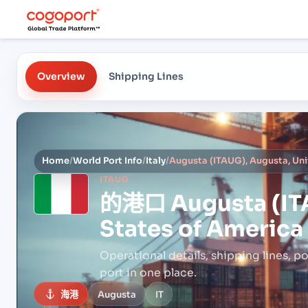
Overview
Shipping Lines
Home
/
World Port Info
/
Italy
/
Augusta (ITAUG), Augusta, Uni
ITAUG
的港口
Augusta (IT
States of America
Operational details, shipping lines, po
port in one place.
海港
Augusta
IT