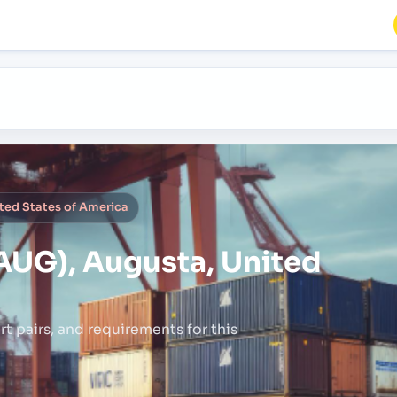
ted States of America
AUG), Augusta, United
rt pairs,
and requirements for this