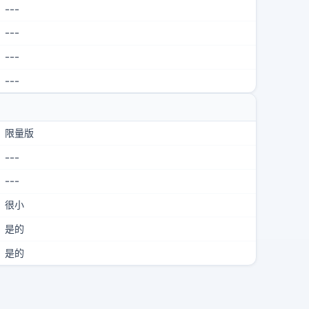
---
---
---
---
限量版
---
---
很小
是的
是的