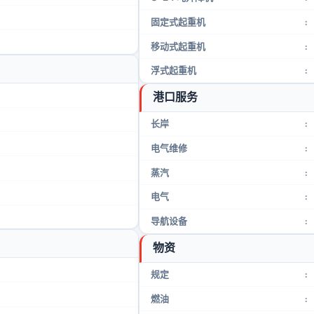
固定式起重机
:
移动式起重机
:
浮式起重机
:
港口服务
长岸
:
电气维修
:
蒸汽
:
电气
:
导航设备
:
物资
规定
:
燃油
: