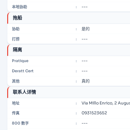
---
本地协助
:
拖船
是的
协助
:
---
打捞
:
隔离
---
Pratique
:
---
Deratt Cert
:
真的
其他
:
联系人详情
Via Millo Enrico, 2 Augu
地址
:
0931523652
传真
:
---
800 数字
: