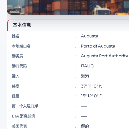
基本信息
Augusta
姓名
:
Porto di Augusta
本地端口名
:
Augusta Port Authority
港务局
:
ITAUG
港口代码
:
海港
键入
:
37° 11' 0" N
纬度
:
15° 12' 0" E
经度
:
---
第一个入境口岸
:
---
ETA 消息必填
:
假的
美国代表
: