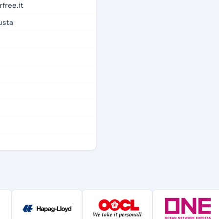
ree.it
usta