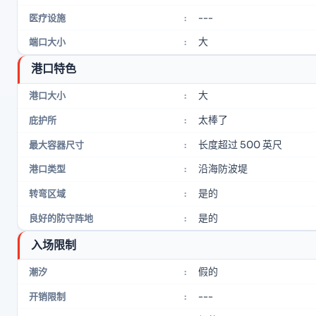
---
医疗设施
:
大
端口大小
:
港口特色
大
港口大小
:
太棒了
庇护所
:
长度超过 500 英尺
最大容器尺寸
:
沿海防波堤
港口类型
:
是的
转弯区域
:
是的
良好的防守阵地
:
入场限制
假的
潮汐
:
---
开销限制
: