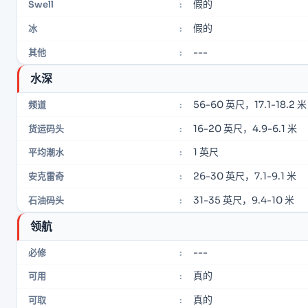
假的
Swell
:
假的
冰
:
---
其他
:
水深
56-60 英尺，17.1-18.2 米
频道
:
16-20 英尺，4.9-6.1 米
货运码头
:
1 英尺
平均潮水
:
26-30 英尺，7.1-9.1 米
安克雷奇
:
31-35 英尺，9.4-10 米
石油码头
:
领航
---
必修
:
真的
可用
:
真的
可取
: