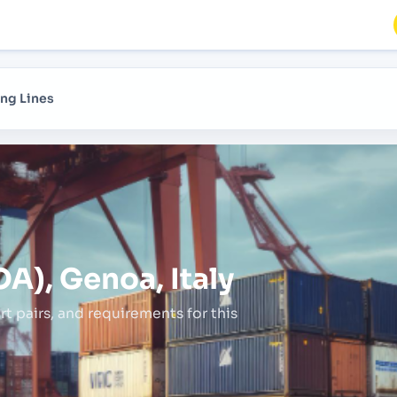
ng Lines
A), Genoa, Italy
rt pairs,
and requirements for this