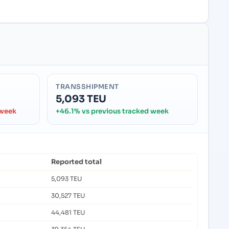
TRANSSHIPMENT
5,093 TEU
 week
+46.1% vs previous tracked week
Reported total
5,093 TEU
30,527 TEU
44,481 TEU