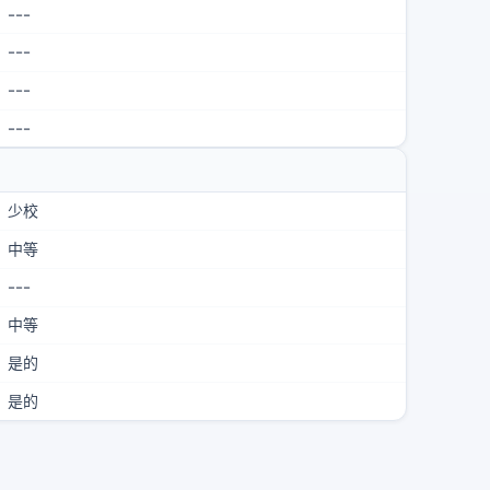
---
---
---
---
少校
中等
---
中等
是的
是的