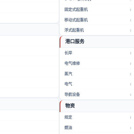
固定式起重机
:
移动式起重机
:
浮式起重机
:
港口服务
长岸
:
电气维修
:
蒸汽
:
电气
:
导航设备
:
物资
规定
:
燃油
: