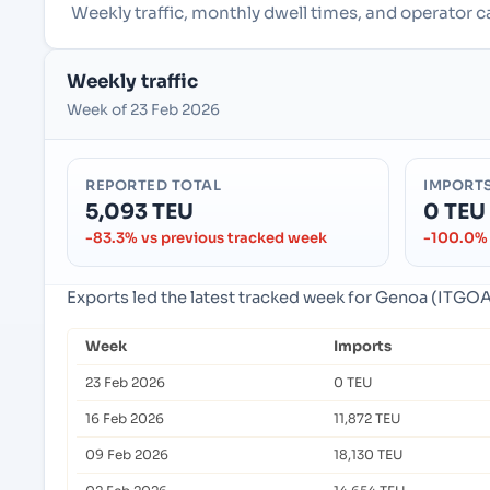
Weekly traffic, monthly dwell times, and operator c
Weekly traffic
Week of 23 Feb 2026
REPORTED TOTAL
IMPORT
5,093 TEU
0 TEU
-83.3% vs previous tracked week
-100.0% 
Exports led the latest tracked week for Genoa (ITGOA)
Week
Imports
23 Feb 2026
0 TEU
16 Feb 2026
11,872 TEU
09 Feb 2026
18,130 TEU