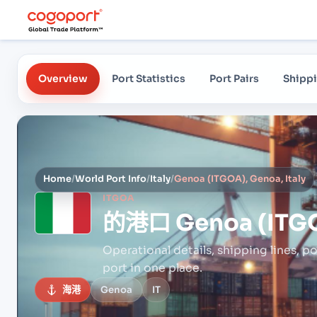
Overview
Port Statistics
Port Pairs
Shippi
Home
/
World Port Info
/
Italy
/
Genoa (ITGOA), Genoa, Italy
ITGOA
的港口
Genoa (ITGO
Operational details, shipping lines, po
port in one place.
海港
Genoa
IT