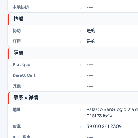
---
本地协助
:
拖船
是的
协助
:
是的
打捞
:
隔离
---
Pratique
:
---
Deratt Cert
:
---
其他
:
联系人详情
Palazzo SanGiogio Via d
地址
:
E 16123 Italy
39 010 241 2309
传真
:
---
800 数字
: