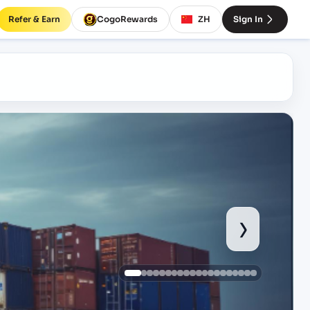
Refer & Earn
CogoRewards
ZH
Sign In
›