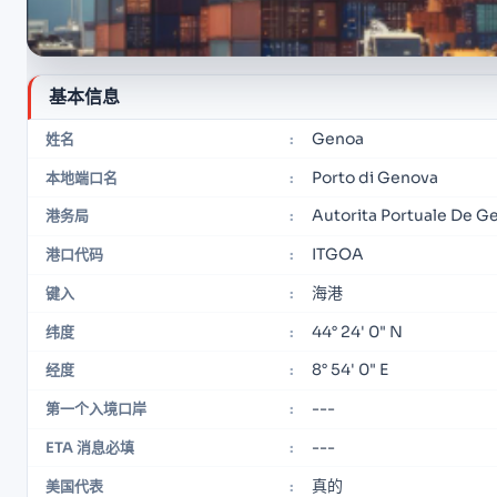
基本信息
Genoa
姓名
:
Porto di Genova
本地端口名
:
Autorita Portuale De G
港务局
:
ITGOA
港口代码
:
海港
键入
:
44° 24' 0" N
纬度
:
8° 54' 0" E
经度
:
---
第一个入境口岸
:
---
ETA 消息必填
:
真的
美国代表
: