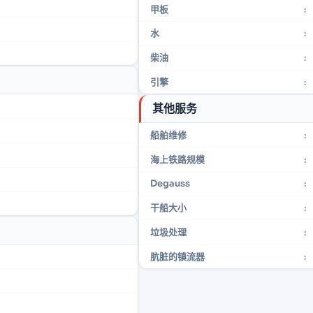
甲板
:
水
:
柴油
:
引擎
:
其他服务
船舶维修
:
海上铁路规模
:
Degauss
:
干船大小
:
垃圾处理
:
肮脏的镇流器
: